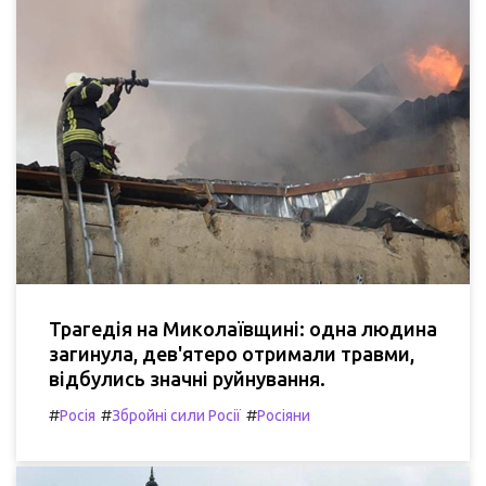
Трагедія на Миколаївщині: одна людина
загинула, дев'ятеро отримали травми,
відбулись значні руйнування.
#
#
#
Росія
Збройні сили Росії
Росіяни