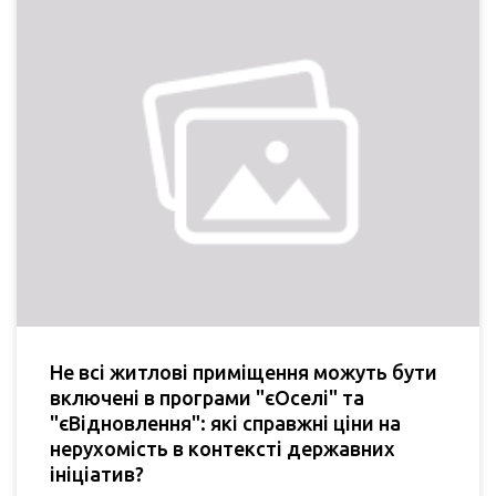
Не всі житлові приміщення можуть бути
включені в програми "єОселі" та
"єВідновлення": які справжні ціни на
нерухомість в контексті державних
ініціатив?