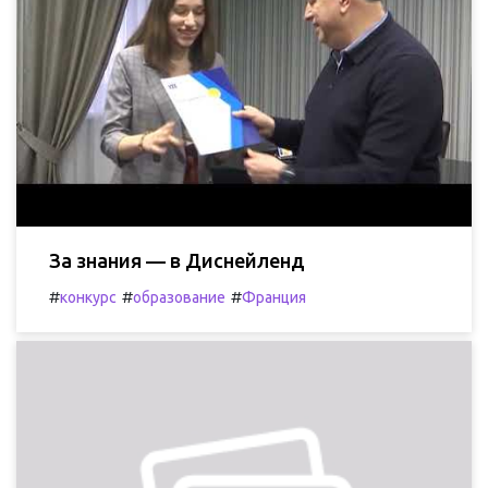
За знания — в Диснейленд
#
#
#
конкурс
образование
Франция