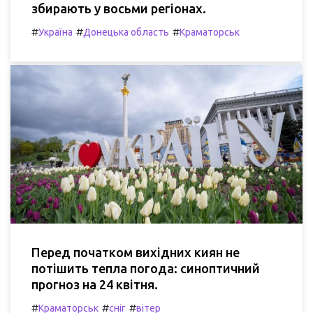
збирають у восьми регіонах.
#
#
#
Україна
Донецька область
Краматорськ
Перед початком вихідних киян не
потішить тепла погода: синоптичний
прогноз на 24 квітня.
#
#
#
Краматорськ
сніг
вітер