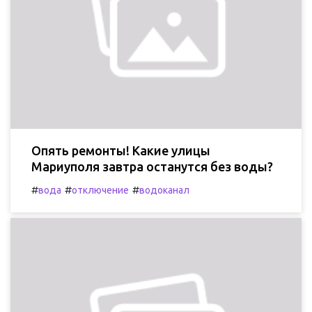
Опять ремонты! Какие улицы
Мариуполя завтра останутся без воды?
#
#
#
вода
отключение
водоканал