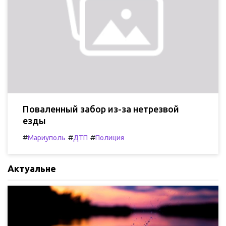
Поваленный забор из-за нетрезвой
езды
#
#
#
Мариуполь
ДТП
Полиция
Актуальне