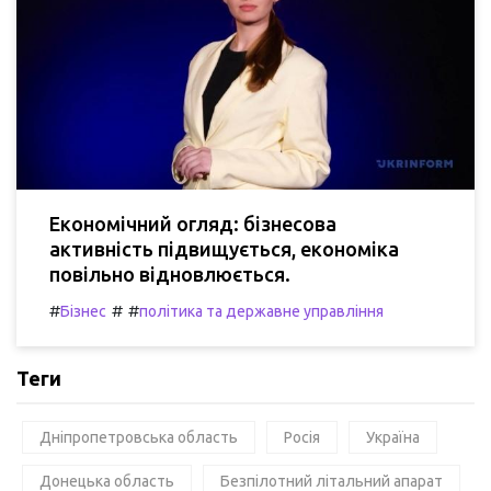
Економічний огляд: бізнесова
активність підвищується, економіка
повільно відновлюється.
#
#
#
Бізнес
політика та державне управління
Теги
Дніпропетровська область
Росія
Україна
Донецька область
Безпілотний літальний апарат