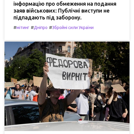
інформацію про обмеження на подання
заяв військових: Публічні виступи не
підпадають під заборону.
#
#
#
мітинг
Дніпро
Збройні сили України