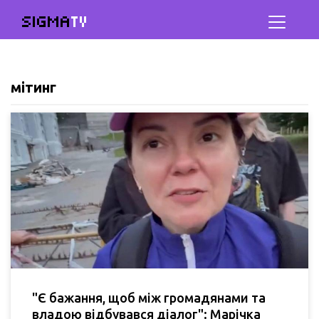
SIGMA
TV
мітинг
"Є бажання, щоб між громадянами та
владою відбувався діалог": Марічка