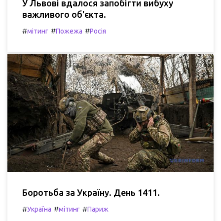
У Львові вдалося запобігти вибуху
важливого об'єкта.
#
#
#
мітинг
Пожежа
Росія
Боротьба за Україну. День 1411.
#
#
#
Україна
мітинг
Париж