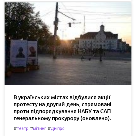
В українських містах відбулися акції
протесту на другий день, спрямовані
проти підпорядкування НАБУ та САП
генеральному прокурору (оновлено).
#
#
#
театр
мітинг
Дніпро