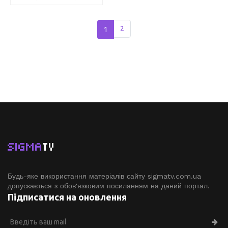
1
2
SIGMA
TV
Будь-яке використання матеріалів сайту sigmatv.com.ua
допускається з обов'язковим посиланням на даний портал.
Підписатися на оновлення