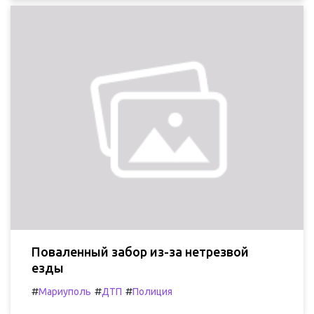
Поваленный забор из-за нетрезвой
езды
#
#
#
Мариуполь
ДТП
Полиция