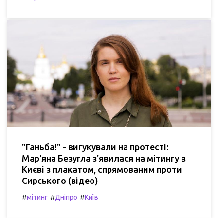
"Ганьба!" - вигукували на протесті:
Мар'яна Безугла з'явилася на мітингу в
Києві з плакатом, спрямованим проти
Сирського (відео)
#
#
#
мітинг
Дніпро
Київ