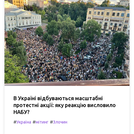
В Україні відбуваються масштабні
протестні акції: яку реакцію висловило
НАБУ?
#
#
#
Україна
мітинг
Злочин