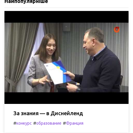
Найпопулярніше
За знания — в Диснейленд
#
#
#
конкурс
образование
Франция