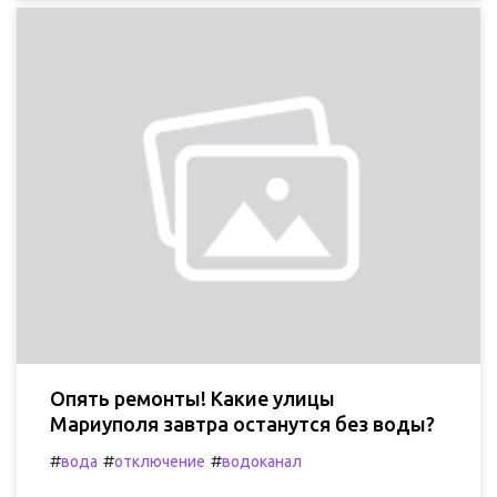
Опять ремонты! Какие улицы
Мариуполя завтра останутся без воды?
#
#
#
вода
отключение
водоканал