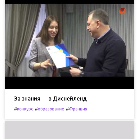
За знания — в Диснейленд
#
#
#
конкурс
образование
Франция