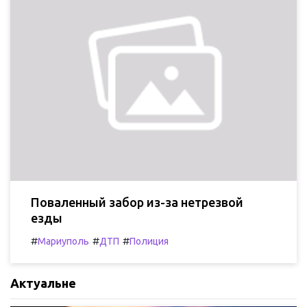
Поваленный забор из-за нетрезвой
езды
#
#
#
Мариуполь
ДТП
Полиция
Актуальне