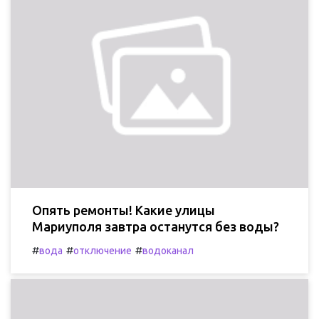
Опять ремонты! Какие улицы
Мариуполя завтра останутся без воды?
#
#
#
вода
отключение
водоканал