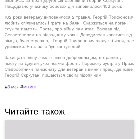
відзначає ветеран Другої світової війни Георгій Сєркутан.
Нещодавно учаснику бойових дій виповнилося 102 роки.
102 роки ветерану виповнилося 2 травня. Георгій Трифонович
любить спілкуватись і грати на баяні. Скаржиться на погані
слух та пам'ять. Проте, про війну пам’ятає. Воював під
Севастополем на підводному човні. Доводилося ховатися від
німців, було страшно,- Георгій Трифонович згадує ті часи, але
уривками. Бо 4 рази був контужений.
Захищати рідну землю пішов добровольцем, потрапив у
піхоту на Другий український фронт. Перемогу зустрів у Празі.
Співробітники пансіонату для ветеранів війни і праці, де живе
Георгій Сєркутан, пишаються своїм підопічним.
#
#
9 мая
мітинг
Читайте також