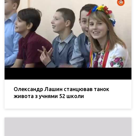
Олександр Лашин станцював танок
живота з учнями 52 школи