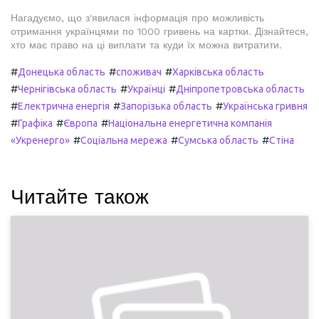
Нагадуємо, що з'явилася інформація про можливість
отримання українцями по 1000 гривень на картки. Дізнайтеся,
хто має право на ці виплати та куди їх можна витратити.
#
#
#
Донецька область
споживач
Харківська область
#
#
#
Чернігівська область
Українці
Дніпропетровська область
#
#
#
Електрична енергія
Запорізька область
Українська гривня
#
#
#
Графіка
Європа
Національна енергетична компанія
#
#
#
«Укренерго»
Соціальна мережа
Сумська область
Стіна
Читайте також