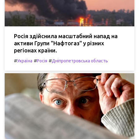
Росія здійснила масштабний напад на
активи Групи "Нафтогаз" у різних
регіонах країни.
#
#
#
Україна
Росія
Дніпропетровська область