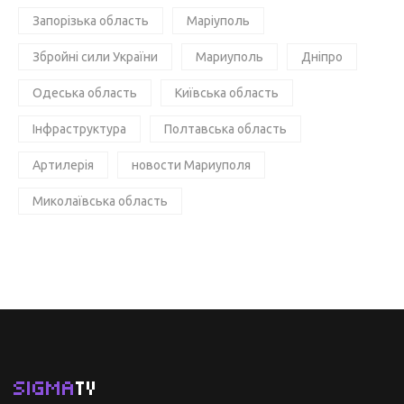
Запорізька область
Маріуполь
Збройні сили України
Мариуполь
Дніпро
Одеська область
Київська область
Інфраструктура
Полтавська область
Артилерія
новости Мариуполя
Миколаївська область
SIGMA
TV