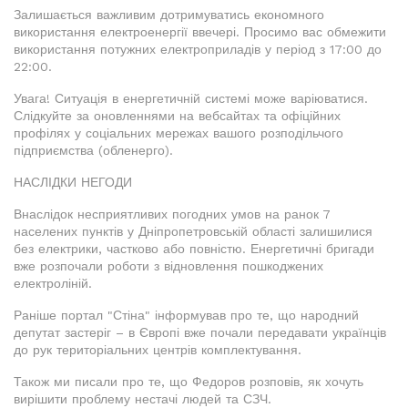
Залишається важливим дотримуватись економного
використання електроенергії ввечері. Просимо вас обмежити
використання потужних електроприладів у період з 17:00 до
22:00.
Увага! Ситуація в енергетичній системі може варіюватися.
Слідкуйте за оновленнями на вебсайтах та офіційних
профілях у соціальних мережах вашого розподільчого
підприємства (обленерго).
НАСЛІДКИ НЕГОДИ
Внаслідок несприятливих погодних умов на ранок 7
населених пунктів у Дніпропетровській області залишилися
без електрики, частково або повністю. Енергетичні бригади
вже розпочали роботи з відновлення пошкоджених
електроліній.
Раніше портал "Стіна" інформував про те, що народний
депутат застеріг – в Європі вже почали передавати українців
до рук територіальних центрів комплектування.
Також ми писали про те, що Федоров розповів, як хочуть
вирішити проблему нестачі людей та СЗЧ.