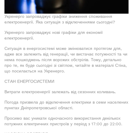
Укренерго запроваджує графіки зниження споживання
електроенергії. Яка ситуація з відключеннями сьогодні?
Укренерго запроваджує нові графіки для економії
електроенергії.
Ситуація в енергосистемі може змінюватися протягом для,
адже все залежить від генерації, чи вистачає потужності та чи
нема пошкоджень після ворожих обстрілів. Тому, детально
про те, як буде сьогодні зі світлом, читайте в матеріалі Стіна,
що посилається на Укренерго.
СТАН ЕНЕРГОСИСТЕМИ
Витрати електроенергії залежать від сезонних коливань.
Погода призвела до відключення електрики в семи населених
пунктах Дніпропетровської області.
Просимо вас уникати одночасного використання декількох
потужних електричних пристроїв у період з 17:00 до 22:00.