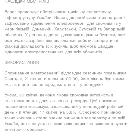
НАСЛІДКИ ОБСТРІЛІВ
Ворог продовжує обстрілювати цивільну енергетичну
інфраструктуру України. Внаслідок російських атак на ранок
зафіксовано відключення електроенергії для споживачів у
Чернігівській, Донецькій, Харківській, Сумській та Запорізькій
областях. У регіонах, де це дозволяють умови безпеки, вже
розпочато аварійно-відновлювальні роботи. Енергетичні
фахівці докладають всіх зусиль, щоб якомога швидше
відновити електропостачання для всіх абонентів.
ВИКОРИСТАННЯ
Споживання електроенергії відповідає сезонним показникам.
Сьогодні, 21 квітня, станом на 09:30, його рівень був таким
же, як в цей час попереднього дня - у понеділок.
Учора, 20 квітня, вечірня пікова споживча активність в
електромережах досягла нового рекорду. Цей показник
перевищив максимум, зафіксований у попередній робочий
день - п’ятницю, 17 квітня, на 5,8%. Основною причиною
таких коливань стало значне зниження температури по всій
Україні, що спонукало споживачів активніше використовувати
електричні обігрівачі.