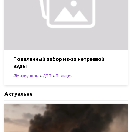
Поваленный забор из-за нетрезвой
езды
#
#
#
Мариуполь
ДТП
Полиция
Актуальне