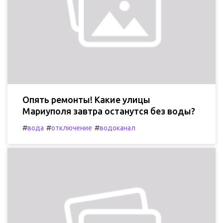
Опять ремонты! Какие улицы
Мариуполя завтра останутся без воды?
#
#
#
вода
отключение
водоканал