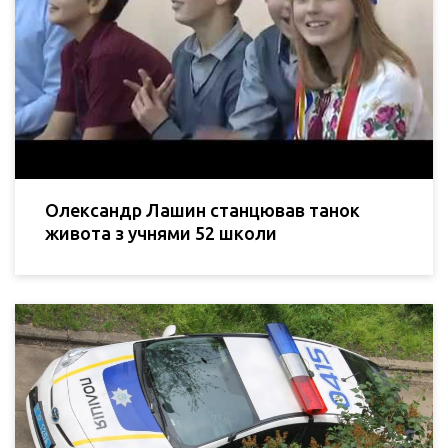
Олександр Лашин станцював танок
живота з учнями 52 школи