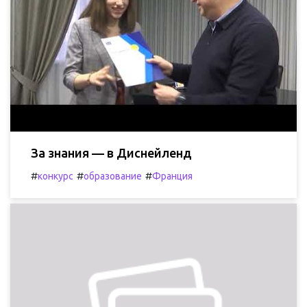
За знания — в Диснейленд
#
#
#
конкурс
образование
Франция