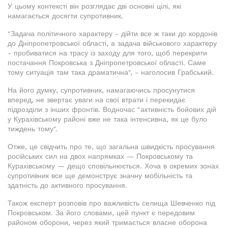
У цьому контексті він розглядає дві основні цілі, які
намагається досягти супротивник.
"Задача політичного характеру - дійти все ж таки до кордонів
до Дніпропетровської області, а задача військового характеру
- пробиватися на трасу із заходу для того, щоб перекрити
постачання Покровська з Дніпропетровської області. Саме
тому ситуація там така драматична", - наголосив Грабський.
На його думку, супротивник, намагаючись просунутися
вперед, не звертає уваги на свої втрати і перекидає
підрозділи з інших фронтів. Водночас "активність бойових дій
у Курахівському районі вже не така інтенсивна, як це було
тиждень тому".
Отже, це свідчить про те, що загальна швидкість просування
російських сил на двох напрямках — Покровському та
Курахівському — дещо сповільнюється. Хоча в окремих зонах
супротивник все ще демонструє значну мобільність та
здатність до активного просування.
Також експерт розповів про важливість селища Шевченко під
Покровськом. За його словами, цей пункт є передовим
районом оборони, через який тримається власне оборона