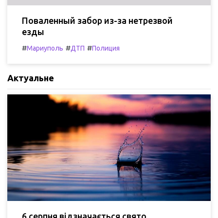
Поваленный забор из-за нетрезвой
езды
#
#
#
Мариуполь
ДТП
Полиция
Актуальне
6 серпня відзначається свято