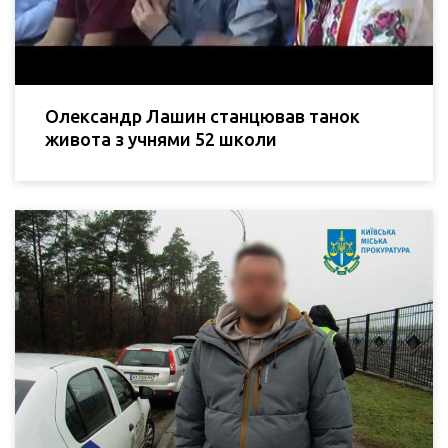
Олександр Лашин станцював танок
живота з учнями 52 школи