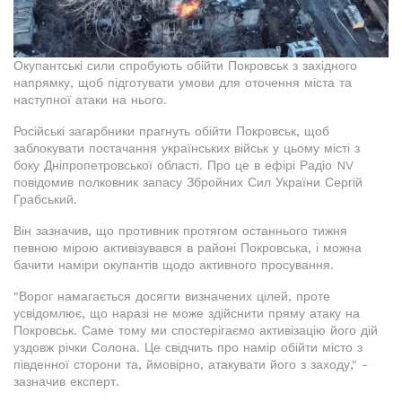
Окупантські сили спробують обійти Покровськ з західного
напрямку, щоб підготувати умови для оточення міста та
наступної атаки на нього.
Російські загарбники прагнуть обійти Покровськ, щоб
заблокувати постачання українських військ у цьому місті з
боку Дніпропетровської області. Про це в ефірі Радіо NV
повідомив полковник запасу Збройних Сил України Сергій
Грабський.
Він зазначив, що противник протягом останнього тижня
певною мірою активізувався в районі Покровська, і можна
бачити наміри окупантів щодо активного просування.
"Ворог намагається досягти визначених цілей, проте
усвідомлює, що наразі не може здійснити пряму атаку на
Покровськ. Саме тому ми спостерігаємо активізацію його дій
уздовж річки Солона. Це свідчить про намір обійти місто з
південної сторони та, ймовірно, атакувати його з заходу," -
зазначив експерт.