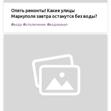
Опять ремонты! Какие улицы
Мариуполя завтра останутся без воды?
#
#
#
вода
отключение
водоканал