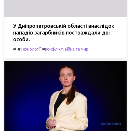
У Дніпропетровській області внаслідок
нападів загарбників постраждали дві
особи.
#
#
#
Технології
конфлікт, війна та мир