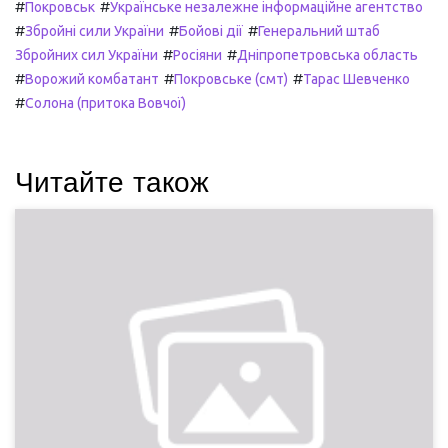
#
#
Покровськ
Українське незалежне інформаційне агентство
#
#
#
Збройні сили України
Бойові дії
Генеральний штаб
#
#
Збройних сил України
Росіяни
Дніпропетровська область
#
#
#
Ворожий комбатант
Покровське (смт)
Тарас Шевченко
#
Солона (притока Вовчої)
Читайте також