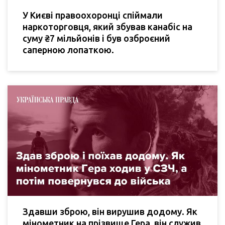
У Києві правоохоронці спіймали
наркоторговця, який збував канабіс на
суму ₴7 мільйонів і був озброєний
саперною лопаткою.
Здавши зброю, він вирушив додому. Як
мінометник на прізвище Гера, він служив