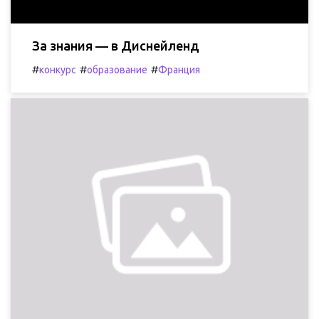
За знания — в Диснейленд
#
#
#
конкурс
образование
Франция