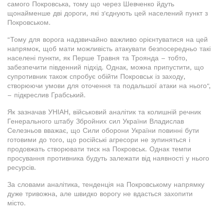
самого Покровська, тому що через Шевченко йдуть
щонайменше дві дороги, які з'єднують цей населений пункт з
Покровськом.
"Тому для ворога надзвичайно важливо орієнтуватися на цей
напрямок, щоб мати можливість атакувати безпосередньо такі
населені пункти, як Перше Травня та Троянда – тобто,
забезпечити південний підхід. Однак, можна припустити, що
супротивник також спробує обійти Покровськ із заходу,
створюючи умови для оточення та подальшої атаки на нього",
– підкреслив Грабський.
Як зазначав УНІАН, військовий аналітик та колишній речник
Генерального штабу Збройних сил України Владислав
Селезньов вважає, що Сили оборони України повинні бути
готовими до того, що російські агресори не зупиняться і
продовжать створювати тиск на Покровськ. Однак темпи
просування противника будуть залежати від наявності у нього
ресурсів.
За словами аналітика, тенденція на Покровському напрямку
дуже тривожна, але швидко ворогу не вдасться захопити
місто.