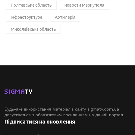
Полтавська область
новости Мариуполя
Інфраструктура
Артилерія
Миколаївська область
SIGMA
TV
Будь-яке використання матеріалів сайту sigmatv.com.ua
допускається з обов'язковим посиланням на даний портал.
Підписатися на оновлення