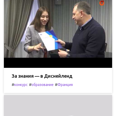
За знания — в Диснейленд
#
#
#
конкурс
образование
Франция