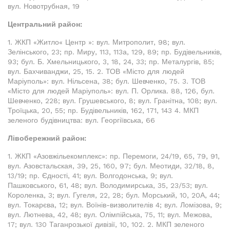
вул. Новотрубная, 19
Центральний район:
1. ЖКП «Житло« Центр »: вул. Митрополит, 98; вул.
Зелінського, 23; пр. Миру, 113, 113а, 129, 89; пр. Будівельників,
93; бул. Б. Хмельницького, 3, 18, 24, 33; пр. Металургів, 85;
вул. Бахчиванджи, 25, 15. 2. ТОВ «Місто для людей
Маріуполь»: вул. Нільсена, 38; бул. Шевченко, 75. 3. ТОВ
«Місто для людей Маріуполь»: вул. П. Орлика. 88, 126, бул.
Шевченко, 228; вул. Грушевського, 8; вул. Гранітна, 108; вул.
Троїцька, 20, 55; пр. Будівельників, 162, 171, 143 4. МКП
зеленого будівництва: вул. Георгіївська, 66
Лівобережний район:
1. ЖКП «Азовжільекомплекс»: пр. Перемоги, 24/19, 65, 79, 91,
вул. Азовстальская, 39, 25, 160, 97; бул. Меотиди, 32/18, 8,
13/19; пр. Єдності, 41; вул. Волгодонська, 9; вул.
Пашковського, 61, 48; вул. Володимирська, 35, 23/53; вул.
Короленка, 3; вул. Гугеля, 22, 28; бул. Морський, 10, 20А, 44;
вул. Токарєва, 12; вул. Воїнів-визволителів 4; вул. Ломізова, 9;
вул. Лютнева, 42, 48; вул. Олімпійська, 75, 11; вул. Межова,
17; вул. 130 Таганрозької дивізії, 10, 102. 2. МКП зеленого