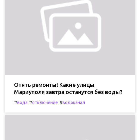
Опять ремонты! Какие улицы
Мариуполя завтра останутся без воды?
#
#
#
вода
отключение
водоканал