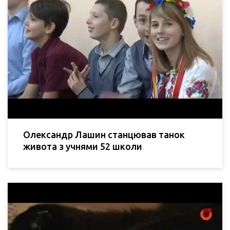
Олександр Лашин станцював танок
живота з учнями 52 школи