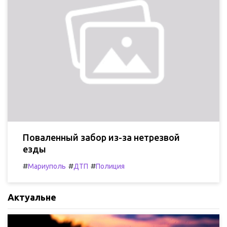
Поваленный забор из-за нетрезвой
езды
#
#
#
Мариуполь
ДТП
Полиция
Актуальне