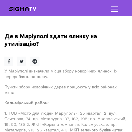
SIGMA
TV
Де в Маріуполі здати ялинку на
утилізацію?
У Маріуполі визначили місця збору новорічних ялинок. Їх
перероблять на щепу.
Пункти збору новорічних дерев працюють у всіх районах
міста.
Кальміуський район:
1. ТОВ «Місто для людей Маріуполь»: 25 квартал, 2, вул.
Сеченова, 74; пр. Металургів 137, 182, 198; пр. Нікопольський,
19, 50, 135 2. ЖКП «Керівна компанія« Кальміуська »: пр.
Металургів, 213; 26 квартал, 4 3. МКП зеленого будівництва: