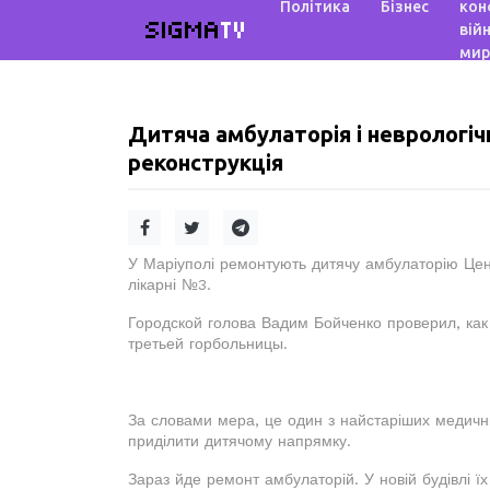
Політика
Бізнес
кон
SIGMA
TV
війн
мир
Дитяча амбулаторія і неврологічн
реконструкція
У Маріуполі ремонтують дитячу амбулаторію Цент
лікарні №3.
Городской голова Вадим Бойченко проверил, как
третьей горбольницы.
За словами мера, це один з найстаріших медични
приділити дитячому напрямку.
Зараз йде ремонт амбулаторій. У новій будівлі ї