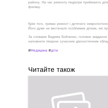
району. На час ремонту педіатри приймають дітей
фахівці.
Крім того, триває ремонт і дитячого неврологічно
Його дуже не вистачало особливим діткам, які про
За словами Вадима Бойченко, головне завдання в
наповнити лікарню сучасним діагностичним обла
#
#
Медицина
діти
Читайте також