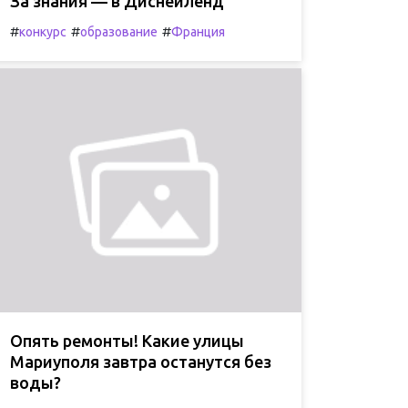
За знания — в Диснейленд
#
#
#
конкурс
образование
Франция
Опять ремонты! Какие улицы
Мариуполя завтра останутся без
воды?