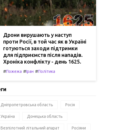
Дрони вирушають у наступ
проти Росії, в той час як в Україні
готуються заходи підтримки
для підприємств після нападів.
Хроніка конфлікту - день 1625.
#
#
#
Пожежа
Іран
Політика
еги
Дніпропетровська область
Росія
Україна
Донецька область
Безпілотний літальний апарат
Росіяни