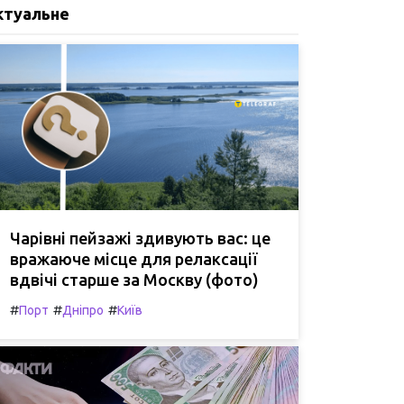
ктуальне
Чарівні пейзажі здивують вас: це
вражаюче місце для релаксації
вдвічі старше за Москву (фото)
#
#
#
Порт
Дніпро
Київ