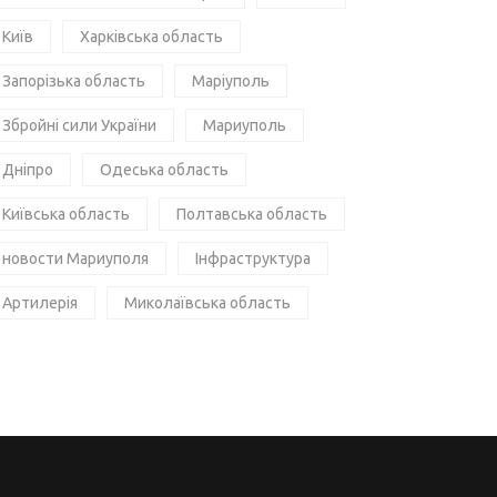
Київ
Харківська область
Запорізька область
Маріуполь
Збройні сили України
Мариуполь
Дніпро
Одеська область
Київська область
Полтавська область
новости Мариуполя
Інфраструктура
Артилерія
Миколаївська область