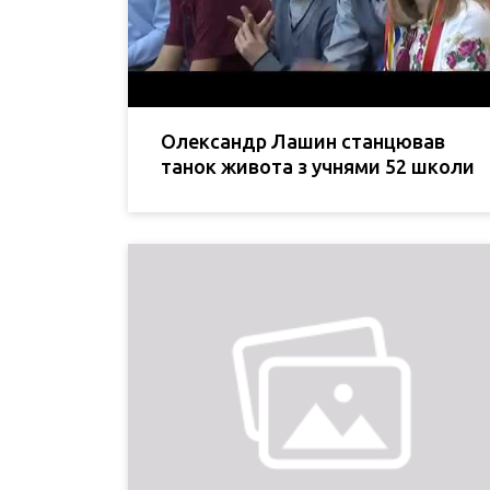
Олександр Лашин станцював
танок живота з учнями 52 школи