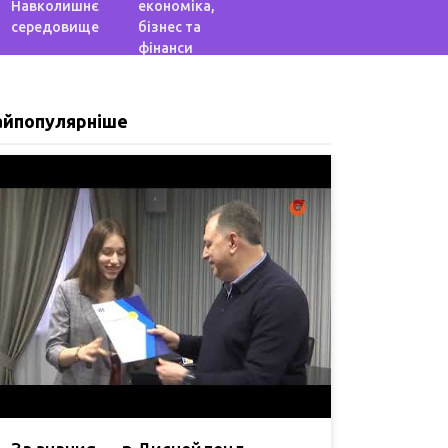
Навколишнє
економіка,
середовище
бізнес та
фінанси
айпопулярніше