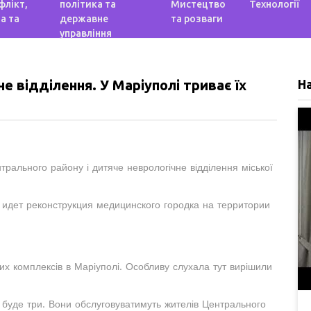
флікт,
політика та
Мистецтво
Технології
а та
державне
та розваги
управління
е відділення. У Маріуполі триває їх
Н
рального району і дитяче неврологічне відділення міської
 идет реконструкция медицинского городка на территории
х комплексів в Маріуполі. Особливу слухала тут вирішили
х буде три. Вони обслуговуватимуть жителів Центрального