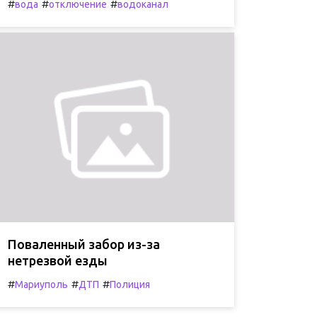
#
#
#
вода
отключение
водоканал
Поваленный забор из-за
нетрезвой езды
#
#
#
Мариуполь
ДТП
Полиция