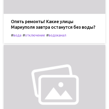
Опять ремонты! Какие улицы
Мариуполя завтра останутся без воды?
#
#
#
вода
отключение
водоканал