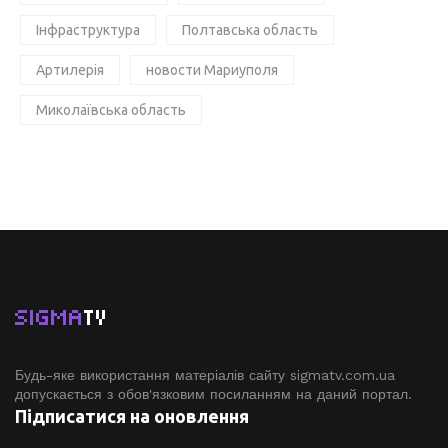
Інфраструктура
Полтавська область
Артилерія
новости Мариуполя
Миколаївська область
SIGMA
TV
Будь-яке використання матеріалів сайту sigmatv.com.ua
допускається з обов'язковим посиланням на даний портал.
Підписатися на оновлення