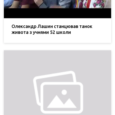
Олександр Лашин станцював танок
живота з учнями 52 школи