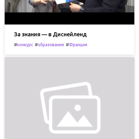
За знания — в Диснейленд
#
#
#
конкурс
образование
Франция