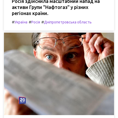
Росія здійснила масштабний напад на
активи Групи "Нафтогаз" у різних
регіонах країни.
#
#
#
Україна
Росія
Дніпропетровська область