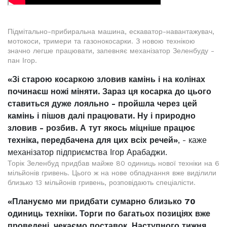
Підмітально-прибиральна машина, ескаватор-навантажувач,
мотокоси, тримери та газонокосарки. З новою технікою
значно легше працювати, запевняє механізатор Зеленбуду -
пан Ігор.
«Зі старою косаркою зловив камінь і на колінах
починаєш ножі міняти. Зараз ця косарка до цього
ставиться дуже лояльно - пройшла через цей
камінь і пішов далі працювати. Ну і природно
зловив - розбив. А тут якось міцніше працює
техніка, передбачена для цих всіх речей»
, - каже
механізатор підприємства Ігор Арабаджи.
Торік Зеленбуд придбав майже 80 одиниць нової техніки на 6
мільйонів гривень. Цього ж на нове обладнання вже виділили
близько 13 мільйонів гривень, розповідають спеціалісти.
«Плануємо ми придбати сумарно близько 70
одиниць техніки. Торги по багатьох позиціях вже
проведені, чекаємо поставок. Наступного тижня