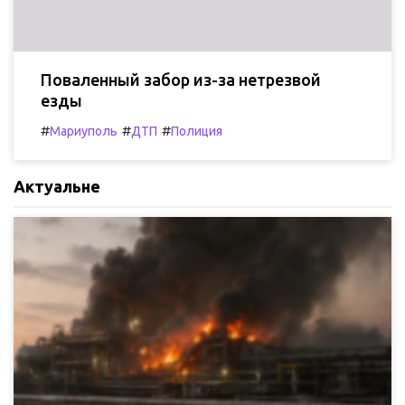
Поваленный забор из-за нетрезвой
езды
#
#
#
Мариуполь
ДТП
Полиция
Актуальне