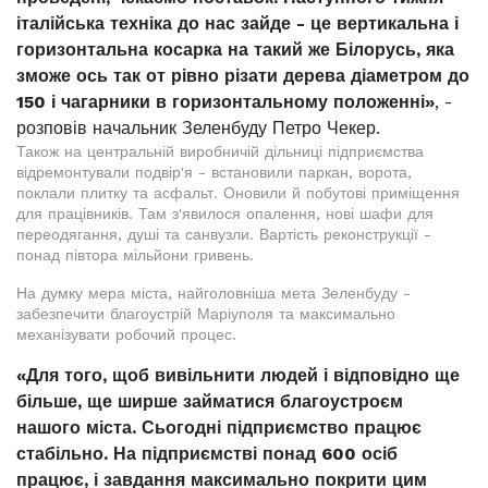
італійська техніка до нас зайде - це вертикальна і
горизонтальна косарка на такий же Білорусь, яка
зможе ось так от рівно різати дерева діаметром до
150 і чагарники в горизонтальному положенні»
, -
розповів начальник Зеленбуду Петро Чекер.
Також на центральній виробничій дільниці підприємства
відремонтували подвір'я - встановили паркан, ворота,
поклали плитку та асфальт. Оновили й побутові приміщення
для працівників. Там з'явилося опалення, нові шафи для
переодягання, душі та санвузли. Вартість реконструкції -
понад півтора мільйони гривень.
На думку мера міста, найголовніша мета Зеленбуду -
забезпечити благоустрій Маріуполя та максимально
механізувати робочий процес.
«Для того, щоб вивільнити людей і відповідно ще
більше, ще ширше займатися благоустроєм
нашого міста. Сьогодні підприємство працює
стабільно. На підприємстві понад 600 осіб
працює, і завдання максимально покрити цим