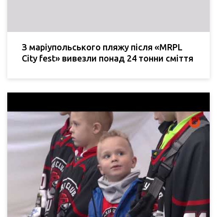
З маріупольського пляжу після «MRPL
City fest» вивезли понад 24 тонни сміття