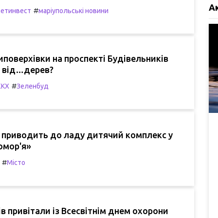
А
#
етинвест
маріупольські новини
иповерхівки на проспекті Будівельників
 від…дерев?
#
КХ
Зеленбуд
 приводить до ладу дитячий комплекс у
омор'я»
#
Місто
в привітали із Всесвітнім днем охорони