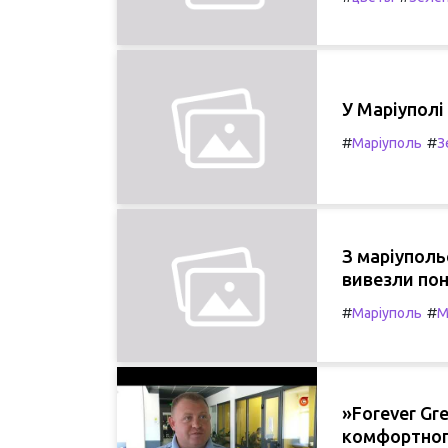
У Маріуполі
#
#
Маріуполь
З
З маріуполь
вивезли пон
#
#
Маріуполь
M
»Forever Gr
комфортног