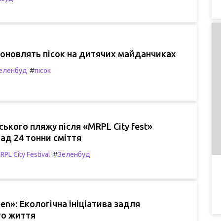
 оновлять пісок на дитячих майданчиках
#
еленбуд
пісок
ського пляжу після «MRPL City fest»
ад 24 тонни сміття
#
RPL City Festival
Зеленбуд
een»: Екологічна ініціатива задля
о життя