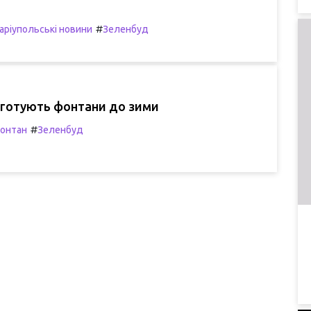
#
аріупольські новини
Зеленбуд
 готують фонтани до зими
#
онтан
Зеленбуд