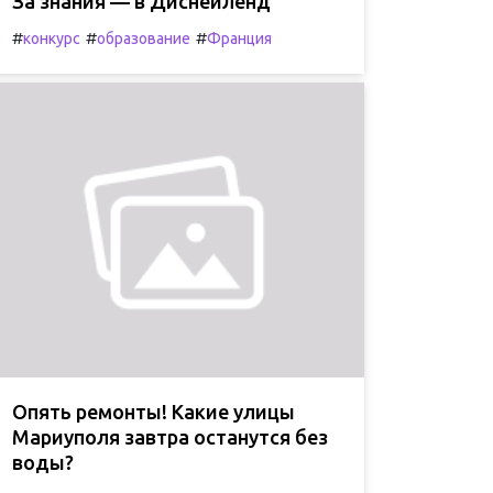
За знания — в Диснейленд
#
#
#
конкурс
образование
Франция
Опять ремонты! Какие улицы
Мариуполя завтра останутся без
воды?