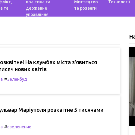
флікт,
політика та
Мистецтво
Технології
а та
державне
та розваги
управління
Н
озквітне! На клумбах міста з'явиться
тисяч нових квітів
#
ба
Зеленбуд
львар Маріуполя розквітне 5 тисячами
#
ба
озеленение