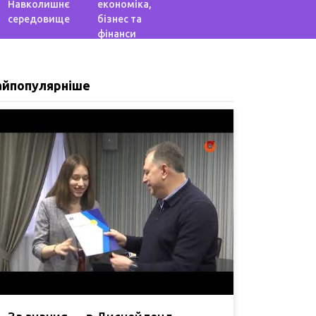
Навколишнє
економіка,
середовище
бізнес та
фінанси
айпопулярніше