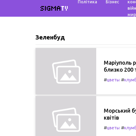
Політика
Бізнес
кон
SIGMA
TV
війн
мир
Зеленбуд
Маріуполь р
близко 200 
#
#
цветы
клум
Морський бу
квітів
#
#
цветы
клум