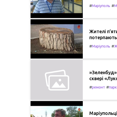
#
#
Маріуполь
М
Жителі п’ят
потерпають
#
#
Маріуполь
Ж
»Зеленбуд»
сквері «Лук
#
#
ремонт
парк
Маріупольці