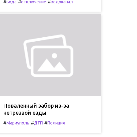
#
#
#
вода
отключение
водоканал
Поваленный забор из-за
нетрезвой езды
#
#
#
Мариуполь
ДТП
Полиция