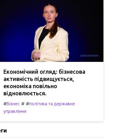
Економічний огляд: бізнесова
активність підвищується,
економіка повільно
відновлюється.
#
#
#
Бізнес
політика та державне
управління
еги