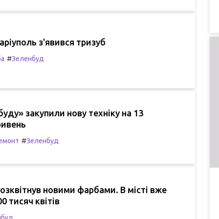
Маріуполь з'явився тризуб
#
ба
Зеленбуд
уду» закупили нову техніку на 13
ривень
#
емонт
Зеленбуд
озквітнув новими фарбами. В місті вже
0 тисяч квітів
нбуд