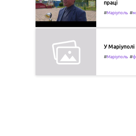
праці
#
#
Маріуполь
м
У Маріуполі
#
#
Маріуполь
ф