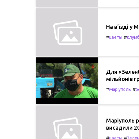
На в'їзді у 
#
#
цветы
клум
Для «Зеленб
мільйонів г
#
#
Маріуполь
р
Маріуполь р
висадили 20
#
#
цветы
Зеле