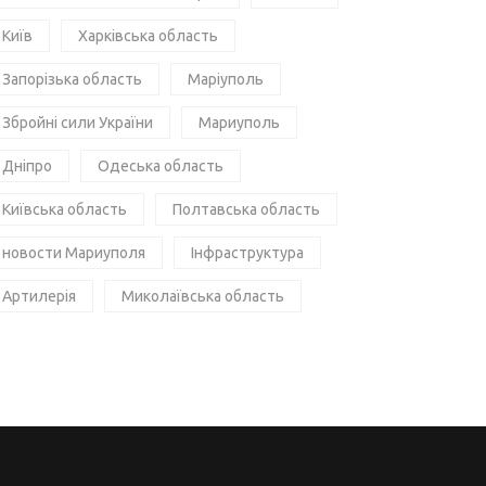
Київ
Харківська область
Запорізька область
Маріуполь
Збройні сили України
Мариуполь
Дніпро
Одеська область
Київська область
Полтавська область
новости Мариуполя
Інфраструктура
Артилерія
Миколаївська область