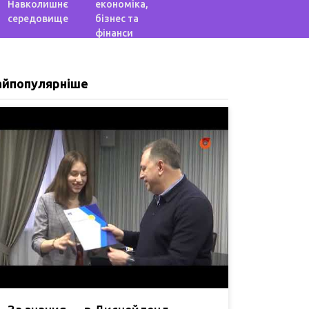
Навколишнє
економіка,
середовище
бізнес та
фінанси
айпопулярніше