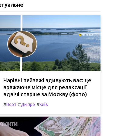
ктуальне
Чарівні пейзажі здивують вас: це
вражаюче місце для релаксації
вдвічі старше за Москву (фото)
#
#
#
Порт
Дніпро
Київ