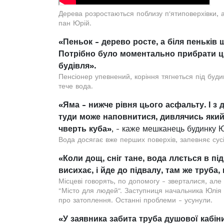
Дерева розростаються поблизу п'ятиповерхівки,
пан Юрій.
«Пеньок - дерево росте, а біля пеньків 
Потрібно було моментально прибрати ці
будівля».
Пенсіонер упевнений, коріння тягнеться під будин
тече вода.
«Яма - нижче рівня цього асфальту. І з 
туди може наповнитися, дивлячись який 
чверть куба»
, - каже мешканець будинку 
Вода досягає вже перших поверхів, запевняє сусі
«Коли дощ, сніг тане, вода ллється в під
висихає, і йде до підвалу, там же труба,
Місцеві говорять, по допомогу - зверталися, але
"Місто для людей". Заступниця начальника Юлія Б
про затоплення. Останні проблеми - усунули.
«У заявника забита труба душової кабіни