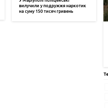
У Маріуполі поліцейські
вилучили у подружжя наркотик
на суму 150 тисяч гривень
Т