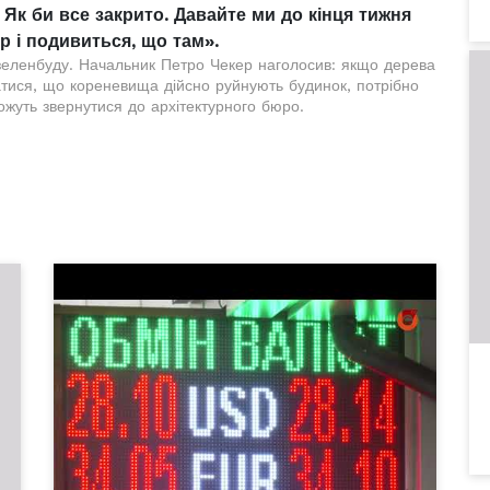
 Як би все закрито. Давайте ми до кінця тижня
 і подивиться, що там».
зеленбуду. Начальник Петро Чекер наголосив: якщо дерева
натися, що кореневища дійсно руйнують будинок, потрібно
жуть звернутися до архітектурного бюро.