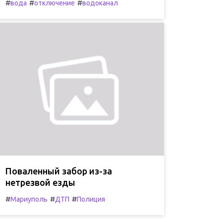
#
#
#
вода
отключение
водоканал
Поваленный забор из-за
нетрезвой езды
#
#
#
Мариуполь
ДТП
Полиция