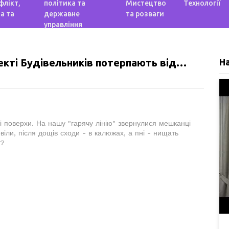
флікт,
політика та
Мистецтво
Технології
а та
державне
та розваги
управління
пекті Будівельників потерпають від…
Н
 поверхи. На нашу "гарячу лінію" звернулися мешканці
овіли, після дощів сходи - в калюжах, а пні - нищать
и?