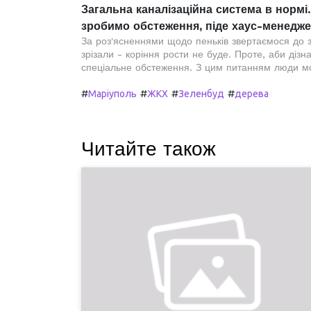
Загальна каналізаційна система в нормі.
зробимо обстеження, піде хаус-менеджер
За роз'ясненнями щодо пеньків звертаємося до 
зрізали - коріння рости не буде. Проте, аби діз
спеціальне обстеження. З цим питанням люди мо
#
#
#
#
Маріуполь
ЖКХ
Зеленбуд
дерева
Читайте також