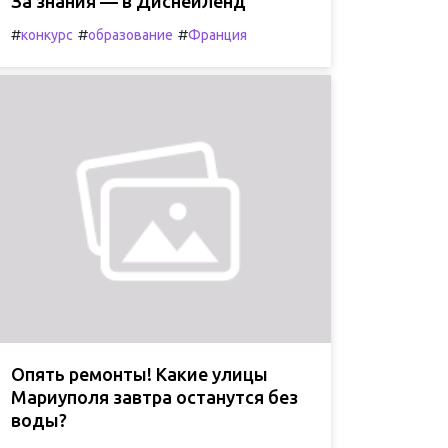
За знания — в Диснейленд
#
#
#
конкурс
образование
Франция
Опять ремонты! Какие улицы
Мариуполя завтра останутся без
воды?