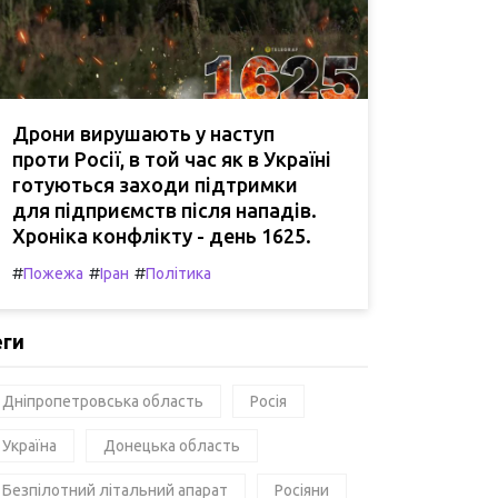
Дрони вирушають у наступ
проти Росії, в той час як в Україні
готуються заходи підтримки
для підприємств після нападів.
Хроніка конфлікту - день 1625.
#
#
#
Пожежа
Іран
Політика
еги
Дніпропетровська область
Росія
Україна
Донецька область
Безпілотний літальний апарат
Росіяни