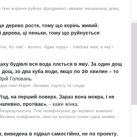
 а їхнє коріння руйнує фундамент, вважає мешканець дому
ще дерево росте, тому що корінь живий.
 дерева, ці пеньки, тому що руйнується
ок, бо там - волого. Адже поруч - глибока яма, в яку і
даху будівлі вся вода ллється в яму. За один дощ
дощ, зо два куба води, якщо по 20 хвилин - то
Юрій Головань.
дка пані Марія. Заливає підлогу та сходи.
'їзд, на перший поверх. Зараз вона мокра, і не
 напевно, протікає»
, - каже жінка.
 безрезультатно. Тож телефонуємо до керівної компанії
єлкіна повідомила, нині на контролі тільки одна заявка -
, виведена в підвал самостійно, не по проекту.