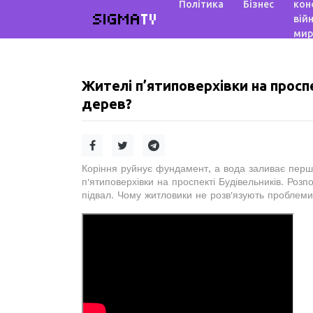
Політика
Бізнес
кон
SIGMA
TV
війн
мир
Жителі п’ятиповерхівки на прос
дерев?
Коріння руйнує фундамент, а вода заливає перші
п'ятиповерхівки на проспекті Будівельників. Розп
підвал. Чому житловики не розв'язують проблем