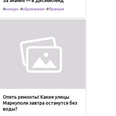
За знания — в Диснейленд
#
#
#
конкурс
образование
Франция
Опять ремонты! Какие улицы
Мариуполя завтра останутся без
воды?