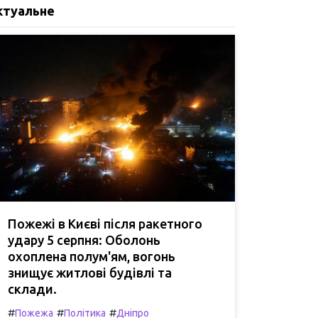
ктуальне
Пожежі в Києві після ракетного
удару 5 серпня: Оболонь
охоплена полум'ям, вогонь
знищує житлові будівлі та
склади.
#
#
#
Пожежа
Політика
Дніпро