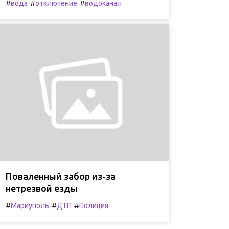
#
#
#
вода
отключение
водоканал
Поваленный забор из-за
нетрезвой езды
#
#
#
Мариуполь
ДТП
Полиция