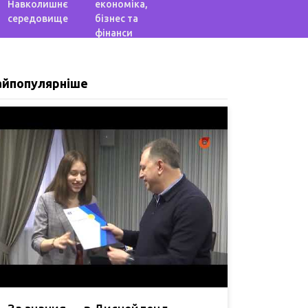
Навколишнє
економіка,
середовище
бізнес та
фінанси
айпопулярніше