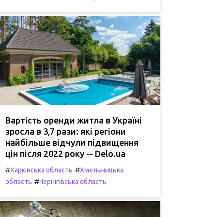
Вартість оренди житла в Україні
зросла в 3,7 рази: які регіони
найбільше відчули підвищення
цін після 2022 року -- Delo.ua
#
#
Харківська область
Хмельницька
#
область
Чернігівська область