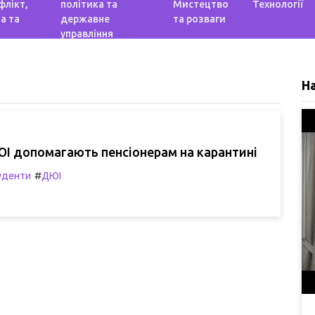
флікт,
політика та
Мистецтво
Технології
а та
державне
та розваги
управління
Н
І допомагають пенсіонерам на карантині
#
уденти
ДЮІ