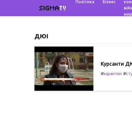
Політика
Бізнес
кон
SIGMA
TV
війн
мир
ДЮІ
Курсанти ДЮ
#
#
карантин
ст