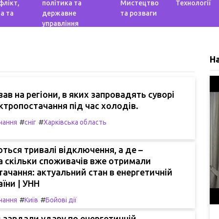
флікт,
політика та
Мистецтво
Технології
а та
державне
та розваги
управління
Н
зав на регіони, в яких запровадять суворі
ктропостачання під час холодів.
#
#
чання
сніг
Харківська область
ться тривалі відключення, а де –
та скільки споживачів вже отримали
ачання: актуальний стан в енергетичній
аїни | УНН
#
#
чання
Київ
Бойові дії
 завдали удару по енергетичній