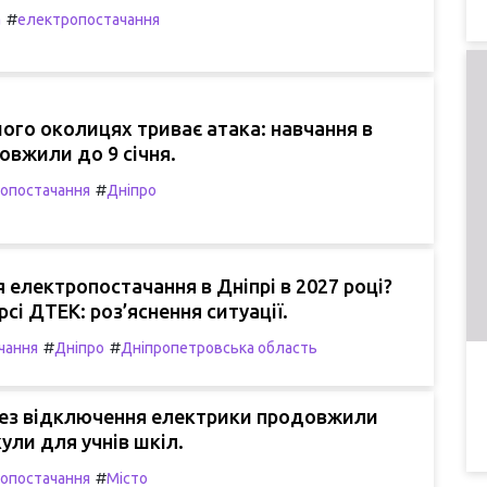
#
а
електропостачання
 його околицях триває атака: навчання в
вжили до 9 січня.
#
опостачання
Дніпро
 електропостачання в Дніпрі в 2027 році?
рсі ДТЕК: роз’яснення ситуації.
#
#
чання
Дніпро
Дніпропетровська область
ерез відключення електрики продовжили
кули для учнів шкіл.
#
опостачання
Місто