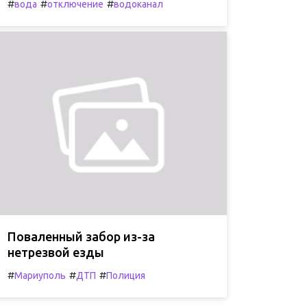
#
#
#
вода
отключение
водоканал
Поваленный забор из-за
нетрезвой езды
#
#
#
Мариуполь
ДТП
Полиция