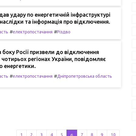
дав удару по енергетичній інфраструктурі
і наслідки та інформація про відключення.
#
#
асть
електропостачання
Різдво
 з боку Росії призвели до відключення
 чотирьох регіонах України, повідомляє
о енергетики.
#
#
асть
електропостачання
Дніпропетровська область
1
2
3
4
5
6
7
8
9
10