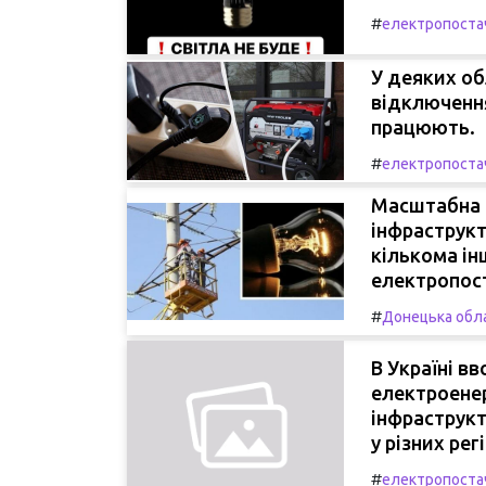
#
електропоста
У деяких об
відключення
працюють.
#
електропоста
Масштабна а
інфраструкт
кількома ін
електропос
#
Донецька обл
В Україні в
електроенер
інфраструкт
у різних рег
#
електропоста