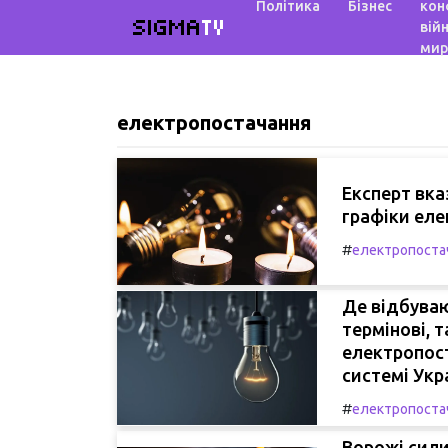
Політика
Бізнес
кон
SIGMA
TV
війн
мир
електропостачання
Експерт вка
графіки еле
#
електропоста
Де відбуваю
термінові, 
електропост
системі Укр
#
електропоста
Ворожі сили