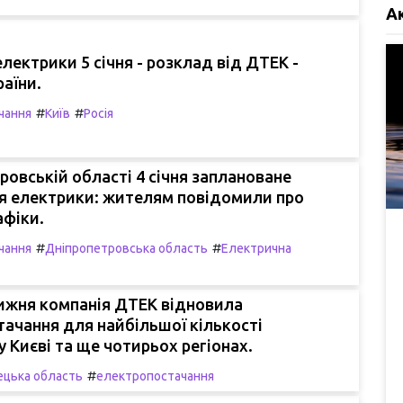
А
лектрики 5 січня - розклад від ДТЕК -
раїни.
#
#
чання
Київ
Росія
ровській області 4 січня заплановане
я електрики: жителям повідомили про
афіки.
#
#
чання
Дніпропетровська область
Електрична
ижня компанія ДТЕК відновила
ачання для найбільшої кількості
у Києві та ще чотирьох регіонах.
#
цька область
електропостачання