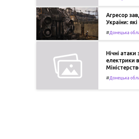
Агресор зав
України: як
#
Донецька обл
Нічні атаки
електрики в
Міністерств
#
Донецька обл