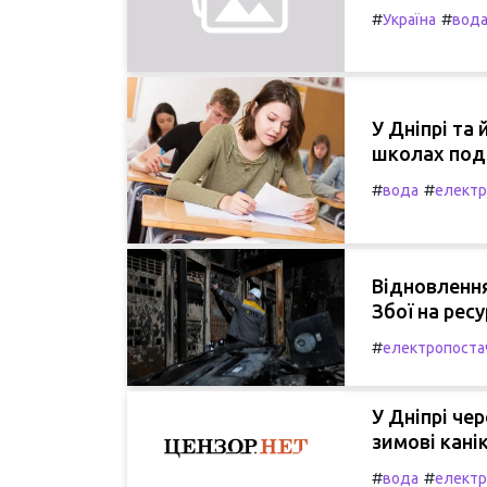
#
#
Україна
вод
У Дніпрі та
школах подо
#
#
вода
електр
Відновлення
Збої на ресу
#
електропоста
У Дніпрі ч
зимові кані
#
#
вода
електр