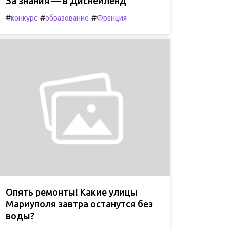
За знания — в Диснейленд
#
#
#
конкурс
образование
Франция
Опять ремонты! Какие улицы
Мариуполя завтра останутся без
воды?