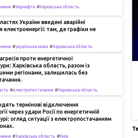
#
#
чання
Укрнафта
Харківська область
ластях України введені аварійні
 електроенергії: там, де графіки не
#
#
чання
українська мова
Харківська область
гресія проти енергетичної
ури: Харківська область, разом із
шими регіонами, залишилась без
тачання.
#
#
асть
електропостачання
Харківська область
водять термінові відключення
гії через удари Росії по енергетичній
урі: огляд ситуації з електропостачанням
іонах.
Т
#
#
чання
Харківська область
Київ