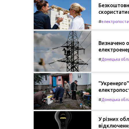
Безкоштовни
скористати
#
електропоста
Визначено о
електроенер
#
Донецька обл
"Укренерго"
електропос
#
Донецька обл
У різних об
відключення