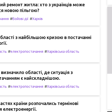
й ремонт житла: хто з українців може
ся новою пільгою?
#
#
чання
Бойові дії
Харків
бласті з найбільшою кризою в постачанні
гії.
#
#
асть
електропостачання
Харківська область
 визначило області, де ситуація з
тачанням є найскладнішою.
#
#
асть
електропостачання
Харківська область
ластях країни розпочались термінові
 електроенергії.