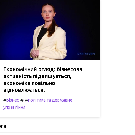
Економічний огляд: бізнесова
активність підвищується,
економіка повільно
відновлюється.
#
#
#
Бізнес
політика та державне
управління
еги