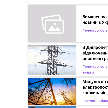
Вимкнення е
новини з Ук
#
електропоста
В Дніпропет
відключенн
оновлені гр
#
електропоста
енергія
Минулого т
електропост
споживачів 
#
#
ремонт
Доне