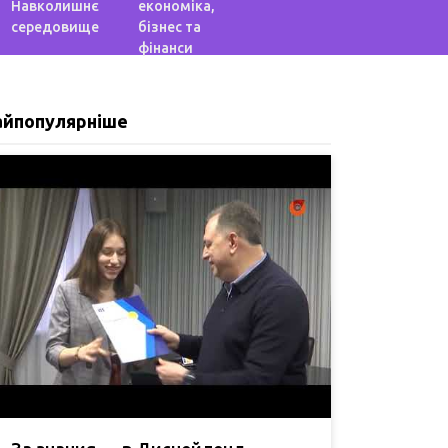
Навколишнє
економіка,
середовище
бізнес та
фінанси
айпопулярніше