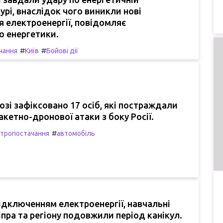
урі, внаслідок чого виникли нові
 електроенергії, повідомляє
о енергетики.
#
#
чання
Київ
Бойові дії
озі зафіксовано 17 осіб, які постраждали
акетно-дронової атаки з боку Росії.
#
тропостачання
автомобіль
 відключенням електроенергії, навчальні
пра та регіону подовжили період канікул.