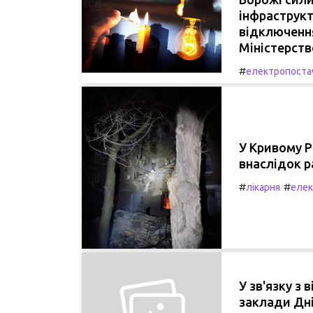
інфраструкт
відключення
Міністерств
#
електропоста
У Кривому Р
внаслідок р
#
#
лікарня
елек
У зв'язку з
заклади Дні