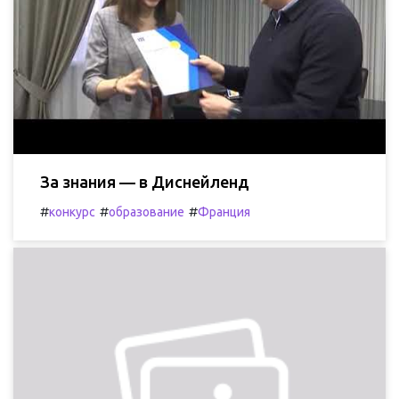
За знания — в Диснейленд
#
#
#
конкурс
образование
Франция