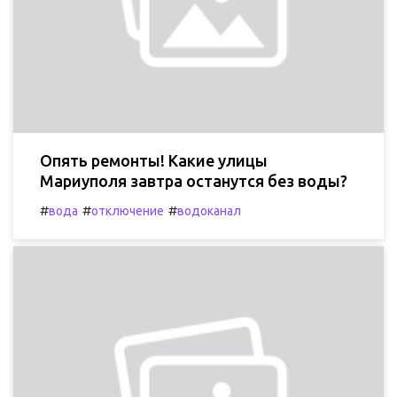
Опять ремонты! Какие улицы
Мариуполя завтра останутся без воды?
#
#
#
вода
отключение
водоканал