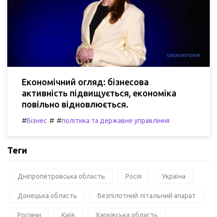
Економічний огляд: бізнесова
активність підвищується, економіка
повільно відновлюється.
#
#
#
Бізнес
політика та державне управління
Теги
Дніпропетровська область
Росія
Україна
Донецька область
Безпілотний літальний апарат
Росіяни
Київ
Харківська область