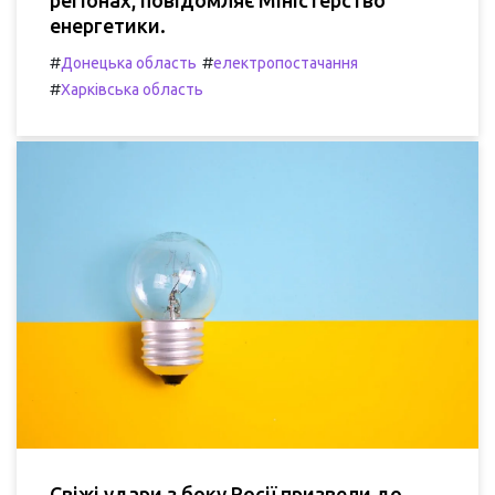
регіонах, повідомляє Міністерство
енергетики.
#
#
Донецька область
електропостачання
#
Харківська область
Свіжі удари з боку Росії призвели до