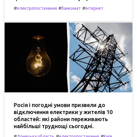
#
#
#
електропостачання
банкомат
інтернет
Росія і погодні умови призвели до
відключення електрики у жителів 10
областей: які райони переживають
найбільші труднощі сьогодні.
#
#
#
Донецька область
електропостачання
Київ