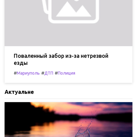
Поваленный забор из-за нетрезвой
езды
#
#
#
Мариуполь
ДТП
Полиция
Актуальне