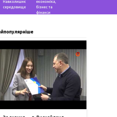
Навколишнє
економіка,
середовище
бізнес та
фінанси
айпопулярніше