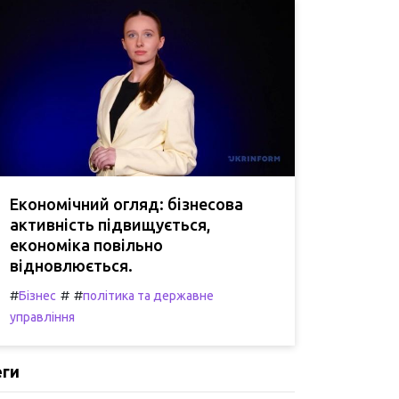
Економічний огляд: бізнесова
активність підвищується,
економіка повільно
відновлюється.
#
#
#
Бізнес
політика та державне
управління
еги