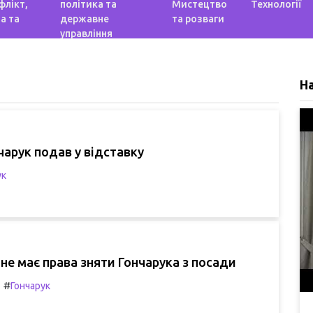
флікт,
політика та
Мистецтво
Технології
а та
державне
та розваги
управління
Н
чарук подав у відставку
ук
не має права зняти Гончарука з посади
#
Гончарук