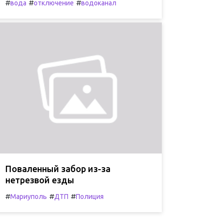
#
#
#
вода
отключение
водоканал
Поваленный забор из-за
нетрезвой езды
#
#
#
Мариуполь
ДТП
Полиция