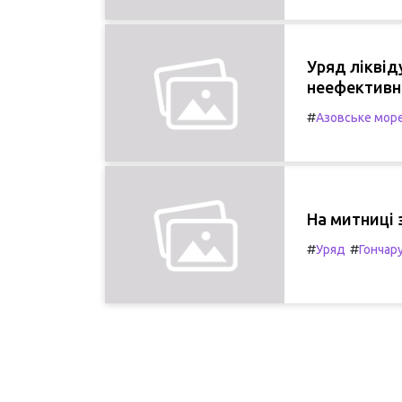
Уряд ліквід
неефективн
#
Азовське мор
На митниці 
#
#
Уряд
Гончар