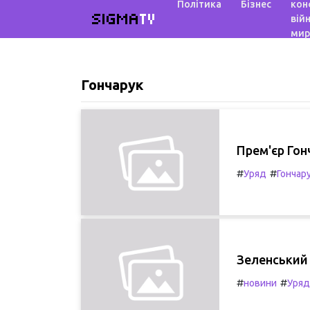
Політика
Бізнес
кон
SIGMA
TV
війн
мир
Гончарук
Прем'єр Гон
#
#
Уряд
Гончар
Зеленський 
#
#
новини
Уряд