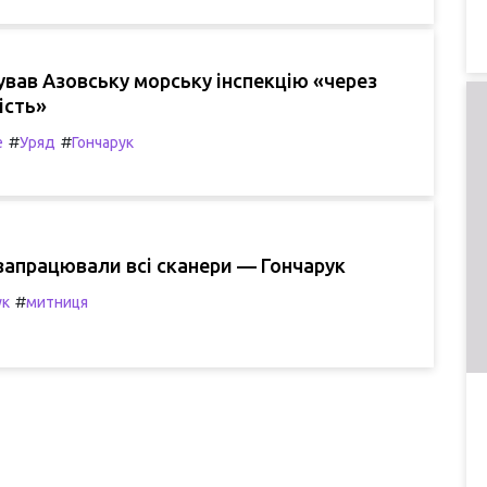
ував Азовську морську інспекцію «через
ість»
#
#
е
Уряд
Гончарук
запрацювали всі сканери — Гончарук
#
ук
митниця