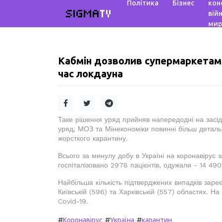
Політика
Бізнес
кон
SIGMA
TV
війн
мир
Кабмін дозволив супермаркетам 
час локдауна
Таке рішення уряд прийняв напередодні на засід
уряд, МОЗ та Мінекономіки повинні більш деталь
жорсткого карантину.
Всього за минулу добу в Україні на коронавірус 
госпіталізовано 2978 пацієнтів, одужали - 14 49
Найбільша кількість підтверджених випадків зареєс
Київській (596) та Харківській (557) областях. 
Covid-19.
#
#
#
Коронавірус
Україна
карантин