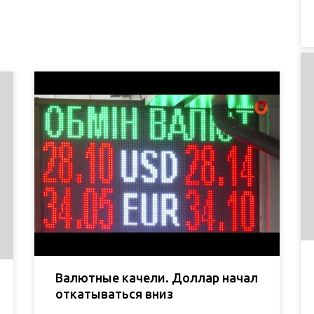
Валютные качели. Доллар начал
откатываться вниз