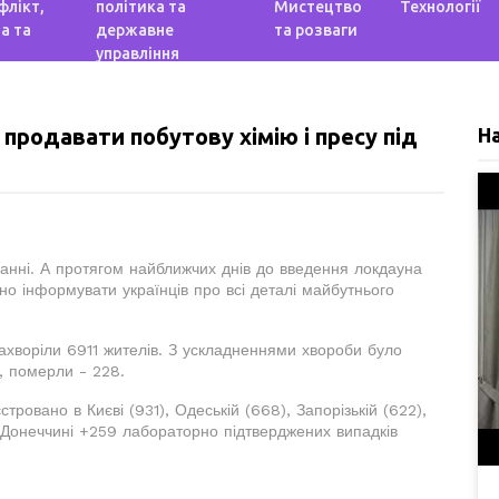
флікт,
політика та
Мистецтво
Технології
а та
державне
та розваги
управління
продавати побутову хімію і пресу під
Н
анні. А протягом найближчих днів до введення локдауна
но інформувати українців про всі деталі майбутнього
захворіли 6911 жителів. З ускладненнями хвороби було
0, померли - 228.
тровано в Києві (931), Одеській (668), Запорізькій (622),
На Донеччині +259 лабораторно підтверджених випадків