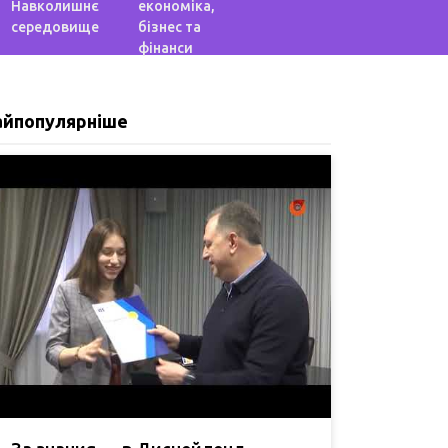
Навколишнє
економіка,
середовище
бізнес та
фінанси
айпопулярніше