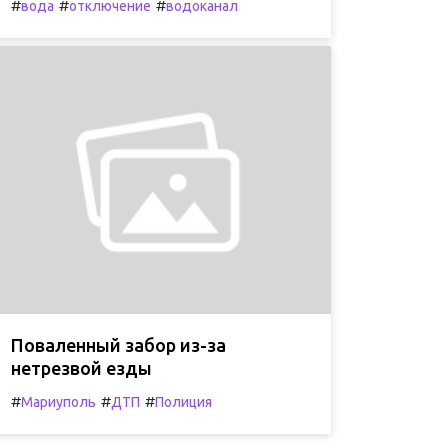
#
#
#
вода
отключение
водоканал
Поваленный забор из-за
нетрезвой езды
#
#
#
Мариуполь
ДТП
Полиция