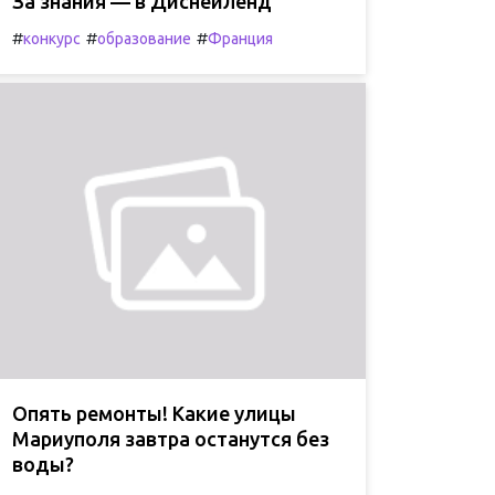
За знания — в Диснейленд
#
#
#
конкурс
образование
Франция
Опять ремонты! Какие улицы
Мариуполя завтра останутся без
воды?