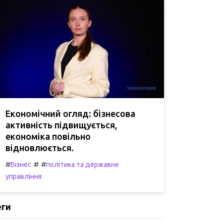
Економічний огляд: бізнесова
активність підвищується,
економіка повільно
відновлюється.
#
#
#
Бізнес
політика та державне
управління
еги