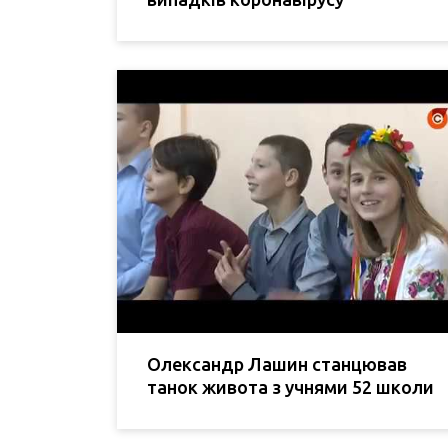
Олександр Лашин станцював
танок живота з учнями 52 школи