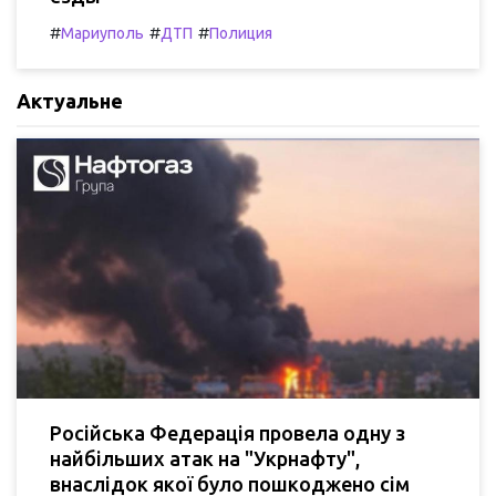
#
#
#
Мариуполь
ДТП
Полиция
Актуальне
Російська Федерація провела одну з
найбільших атак на "Укрнафту",
внаслідок якої було пошкоджено сім