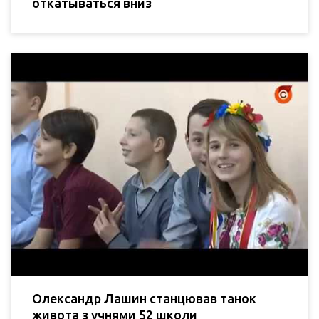
откатываться вниз
Олександр Лашин станцював танок
живота з учнями 52 школи