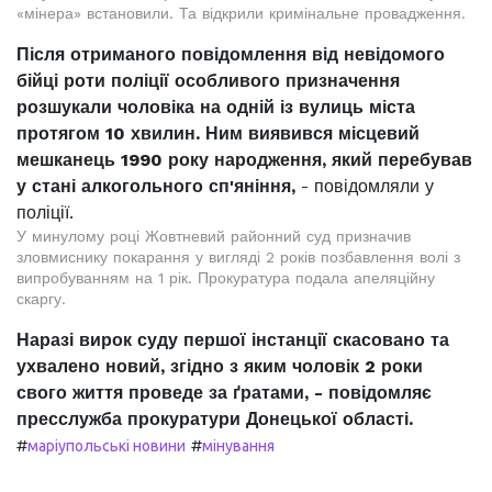
«мінера» встановили. Та відкрили кримінальне провадження.
Після отриманого повідомлення від невідомого
бійці роти поліції особливого призначення
розшукали чоловіка на одній із вулиць міста
протягом 10 хвилин. Ним виявився місцевий
мешканець 1990 року народження, який перебував
у стані алкогольного сп'яніння,
- повідомляли у
поліції.
У минулому році Жовтневий районний суд призначив
зловмиснику покарання у вигляді 2 років позбавлення волі з
випробуванням на 1 рік. Прокуратура подала апеляційну
скаргу.
Наразі вирок суду першої інстанції скасовано та
ухвалено новий, згідно з яким чоловік 2 роки
свого життя проведе за ґратами, - повідомляє
пресслужба прокуратури Донецької області.
#
#
маріупольські новини
мінування