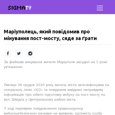
SIGMA
TV
Маріуполець, який повідомив про
мінування пост-мосту, сяде за ґрати
За фейкове мінування жителя Маріуполя засудил на 2 роки
ув'язнення.
Увечері 28 грудня 2020 року житель міста зателефонував на
спеціальну лінію «102» та повідомив завідомо неправдиву
інформацію про нібито підготовку вибуху на пост-мосту по
вул. Шмідта у Центральному районі міста.
У ході перевірки повідомлення правоохоронці
вибухонебезпечних речовин не виявили, натомість особу