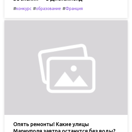
#
#
#
конкурс
образование
Франция
Опять ремонты! Какие улицы
Мариуполя завтра останутся без воды?