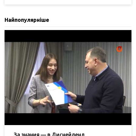
Найпопулярніше
За знания — в Диснейленд