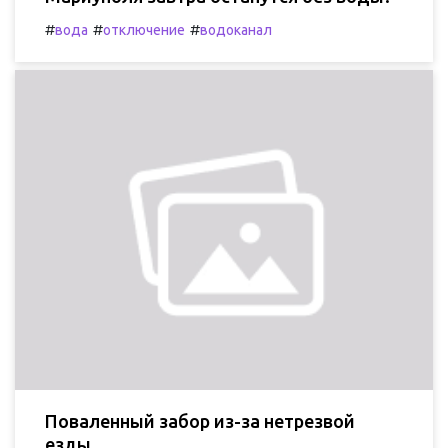
#
#
#
вода
отключение
водоканал
Поваленный забор из-за нетрезвой
езды