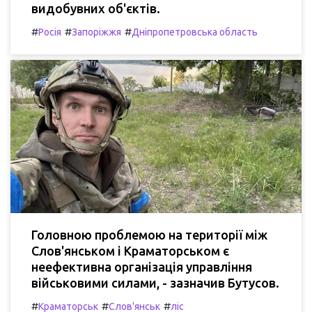
видобувних об'єктів.
#
#
#
Росія
Запоріжжя
Дніпропетровська область
Головною проблемою на території між
Слов'янськом і Краматорськом є
неефективна організація управління
військовими силами, - зазначив Бутусов.
#
#
#
Краматорськ
Слов'янськ
ліс