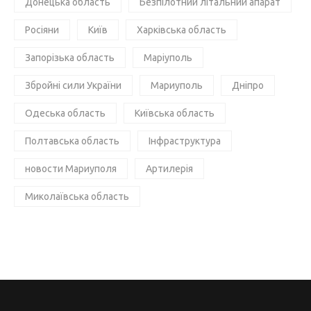
Донецька область
Безпілотний літальний апарат
Росіяни
Київ
Харківська область
Запорізька область
Маріуполь
Збройні сили України
Мариуполь
Дніпро
Одеська область
Київська область
Полтавська область
Інфраструктура
новости Мариуполя
Артилерія
Миколаївська область