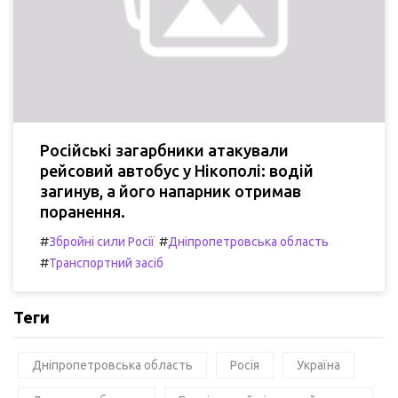
Російські загарбники атакували
рейсовий автобус у Нікополі: водій
загинув, а його напарник отримав
поранення.
#
#
Збройні сили Росії
Дніпропетровська область
#
Транспортний засіб
Теги
Дніпропетровська область
Росія
Україна