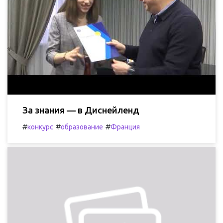
За знания — в Диснейленд
#
#
#
конкурс
образование
Франция