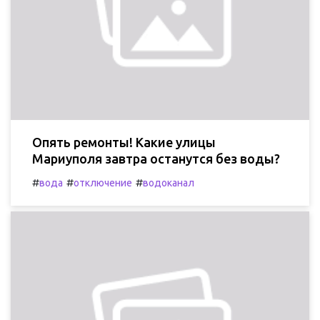
Опять ремонты! Какие улицы
Мариуполя завтра останутся без воды?
#
#
#
вода
отключение
водоканал