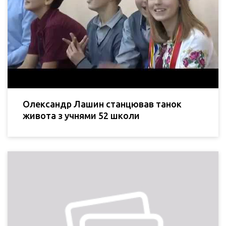
Олександр Лашин станцював танок
живота з учнями 52 школи