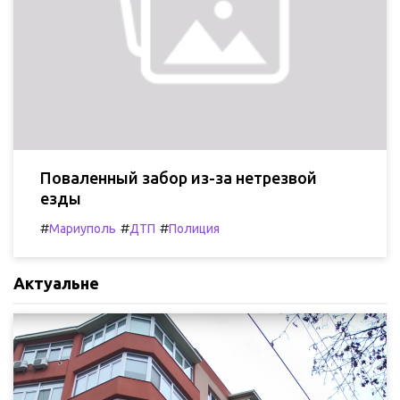
Поваленный забор из-за нетрезвой
езды
#
#
#
Мариуполь
ДТП
Полиция
Актуальне