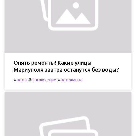
Опять ремонты! Какие улицы
Мариуполя завтра останутся без воды?
#
#
#
вода
отключение
водоканал