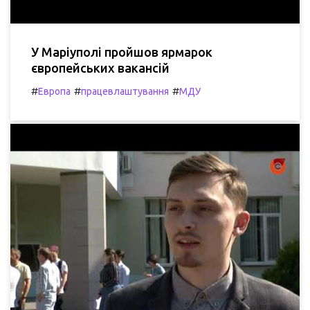
У Маріуполі пройшов ярмарок
європейських вакансій
#
#
#
Европа
працевлаштування
МДУ