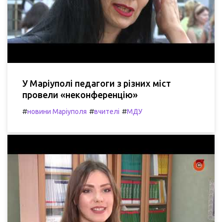
У Маріуполі педагоги з різних міст
провели «неконференцію»
#
#
#
новини Маріуполя
вчителі
МДУ