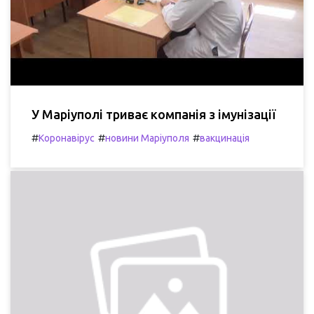
У Маріуполі триває компанія з імунізації
#
#
#
Коронавірус
новини Маріуполя
вакцинація