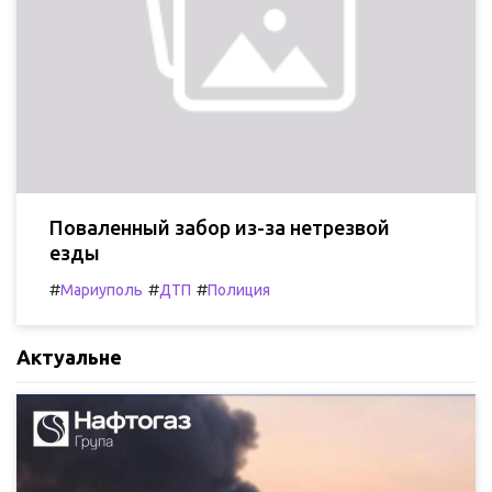
Поваленный забор из-за нетрезвой
езды
#
#
#
Мариуполь
ДТП
Полиция
Актуальне