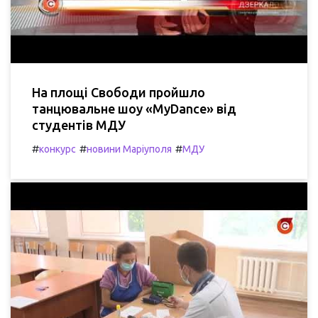
На площі Свободи пройшло
танцювальне шоу «MyDance» від
студентів МДУ
#
#
#
конкурс
новини Маріуполя
МДУ