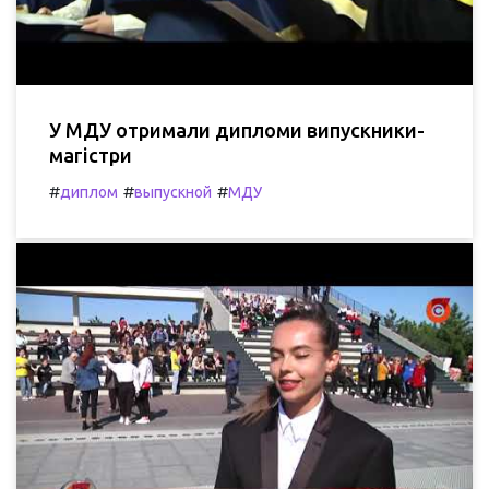
У МДУ отримали дипломи випускники-
магістри
#
#
#
диплом
выпускной
МДУ