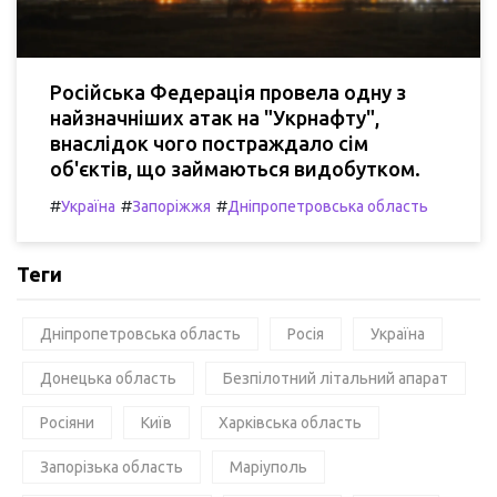
Російська Федерація провела одну з
найзначніших атак на "Укрнафту",
внаслідок чого постраждало сім
об'єктів, що займаються видобутком.
#
#
#
Україна
Запоріжжя
Дніпропетровська область
Теги
Дніпропетровська область
Росія
Україна
Донецька область
Безпілотний літальний апарат
Росіяни
Київ
Харківська область
Запорізька область
Маріуполь