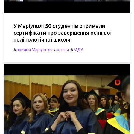
У Маріуполі 50 студентів отримали
сертифікати про завершення осінньої
політологічної школи
#
#
#
новини Маріуполя
освіта
МДУ