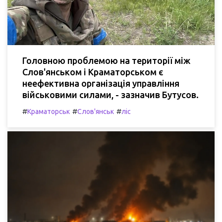
Головною проблемою на території між
Слов'янськом і Краматорськом є
неефективна організація управління
військовими силами, - зазначив Бутусов.
#
#
#
Краматорськ
Слов'янськ
ліс