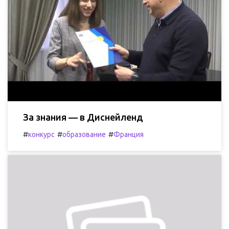
За знания — в Диснейленд
#
#
#
конкурс
образование
Франция