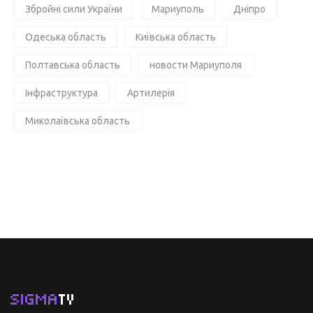
Збройні сили України
Мариуполь
Дніпро
Одеська область
Київська область
Полтавська область
новости Мариуполя
Інфраструктура
Артилерія
Миколаївська область
SIGMA
TV