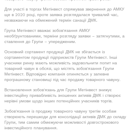
Для участі в торгах Метінвест спрямував звернення до АМКУ
ще в 2020 році, проте заявка розглядалася тривалий час,
незважаючи на обмежений термін санації ДМК.
Група Метінвест вважає зобов'язання АМКУ
необґрунтованими, терміни розгляду заявки – затягнутими, а
ставлення до Групи – упередженим.
Основний сортамент продукції ДМК не збігається із
сортаментом продукції підприємств Групи Метінвест. Інші
учасники ринку мають можливість задовольнити попит на
товарний чавун в обсязі, що містять зобов'язання Групи
Метінвест. Відповідно компанія опиняється у запевне
програшному становищі під час продажу товарного чавуну.
Встановлення зобов'язань для Групи Метінвест знижує
інвестиційну привабливість зношених активів ДМК і створює
нерівні умови щодо інших потенційних учасників торгів.
Зобов'язання із продажу товарного чавуну третім особам
створюють перешкоди для консолідації активів ДМК до складу
Групи, тим самим обмежуючи можливості довгострокового
інвестиційного планування.