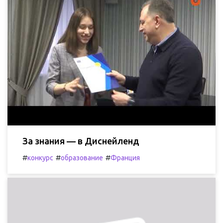
За знания — в Диснейленд
#
#
#
конкурс
образование
Франция