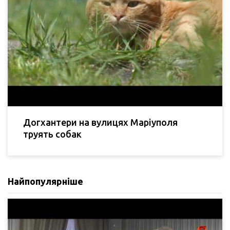
Догхантери на вулицях Маріуполя
труять собак
Найпопулярніше