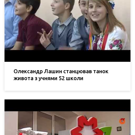
Олександр Лашин станцював танок
живота з учнями 52 школи