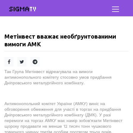
SIGMA
TV
Метінвест вважає необґрунтованими
вимоги АМК
Так Група Метінвест відреагувала на вимоги
антимонопольного комітету стосовно умов придбання
Дніпровського металургійного комбінату.
Антимонопольний комітет України (АМКУ) виніс на
обговорення обмеження для участі в торгах на придбання
Дніпровського металургійного комбінату (ДМК). У разі
перемоги на торгах АМКУ має намір зобов'язати Метінвест
щороку продавати не менше 12 тисяч тонн чушкового
товарного чавуну третім особам протягом трьох років.