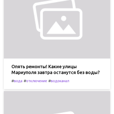
Опять ремонты! Какие улицы
Мариуполя завтра останутся без воды?
#
#
#
вода
отключение
водоканал