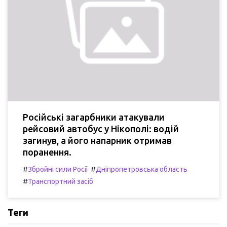
Російські загарбники атакували
рейсовий автобус у Нікополі: водій
загинув, а його напарник отримав
поранення.
#
#
Збройні сили Росії
Дніпропетровська область
#
Транспортний засіб
Теги