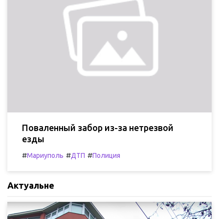
Поваленный забор из-за нетрезвой
езды
#
#
#
Мариуполь
ДТП
Полиция
Актуальне