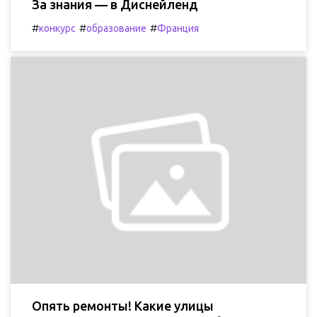
За знания — в Диснейленд
#
#
#
конкурс
образование
Франция
Опять ремонты! Какие улицы