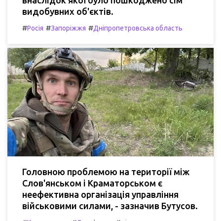
внаслідок якої було пошкоджено сім
видобувних об'єктів.
#
#
#
Росія
Запоріжжя
Дніпропетровська область
Головною проблемою на території між
Слов'янськом і Краматорськом є
неефективна організація управління
військовими силами, - зазначив Бутусов.