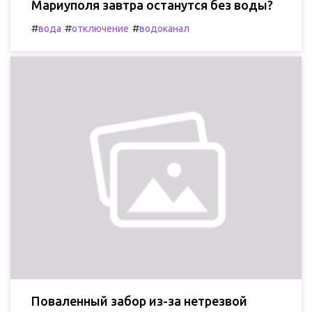
Мариуполя завтра останутся без воды?
#
#
#
вода
отключение
водоканал
Поваленный забор из-за нетрезвой