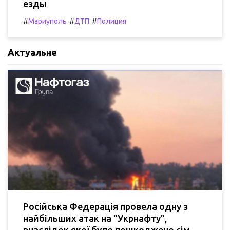
езды
#
#
#
Мариуполь
ДТП
Полиция
Актуальне
Російська Федерація провела одну з
найбільших атак на "Укрнафту",