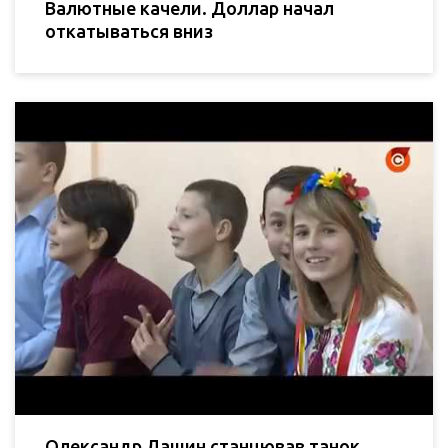
Валютные качели. Доллар начал
откатываться вниз
Олександр Лашин станцював танок