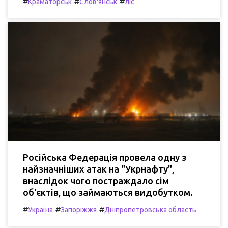
#
#
#
Краматорськ
Слов'янськ
ліс
Російська Федерація провела одну з
найзначніших атак на "Укрнафту",
внаслідок чого постраждало сім
об'єктів, що займаються видобутком.
#
#
#
Україна
Запоріжжя
Дніпропетровська область