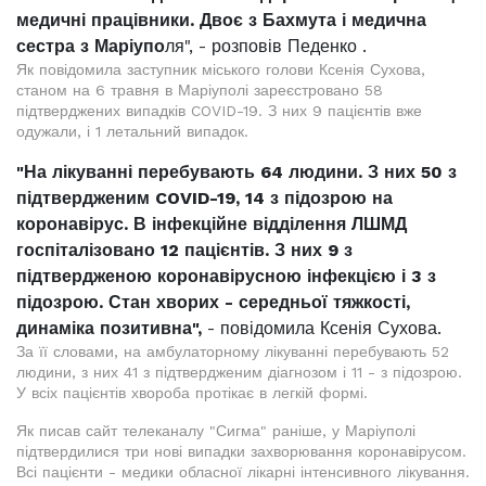
медичні працівники. Двоє з Бахмута і медична
сестра з Маріупо
ля", - розповів Педенко .
Як повідомила заступник міського голови Ксенія Сухова,
станом на 6 травня в Маріуполі зареєстровано 58
підтверджених випадків COVID-19. З них 9 пацієнтів вже
одужали, і 1 летальний випадок.
"На лікуванні перебувають 64 людини. З них 50 з
підтвердженим COVID-19, 14 з підозрою на
коронавірус. В інфекційне відділення ЛШМД
госпіталізовано 12 пацієнтів. З них 9 з
підтвердженою коронавірусною інфекцією і 3 з
підозрою. Стан хворих - середньої тяжкості,
динаміка позитивна",
- повідомила Ксенія Сухова.
За її словами, на амбулаторному лікуванні перебувають 52
людини, з них 41 з підтвердженим діагнозом і 11 - з підозрою.
У всіх пацієнтів хвороба протікає в легкій формі.
Як писав сайт телеканалу "Сигма" раніше, у Маріуполі
підтвердилися три нові випадки захворювання коронавірусом.
Всі пацієнти - медики обласної лікарні інтенсивного лікування.