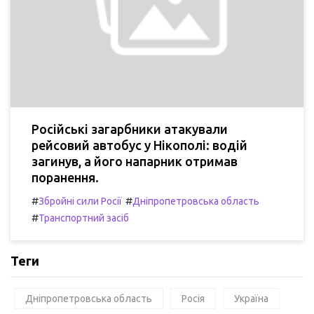
Російські загарбники атакували
рейсовий автобус у Нікополі: водій
загинув, а його напарник отримав
поранення.
#
#
Збройні сили Росії
Дніпропетровська область
#
Транспортний засіб
Теги
Дніпропетровська область
Росія
Україна