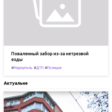
Поваленный забор из-за нетрезвой
езды
#
#
#
Мариуполь
ДТП
Полиция
Актуальне