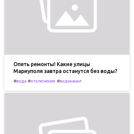
Опять ремонты! Какие улицы
Мариуполя завтра останутся без воды?
#
#
#
вода
отключение
водоканал