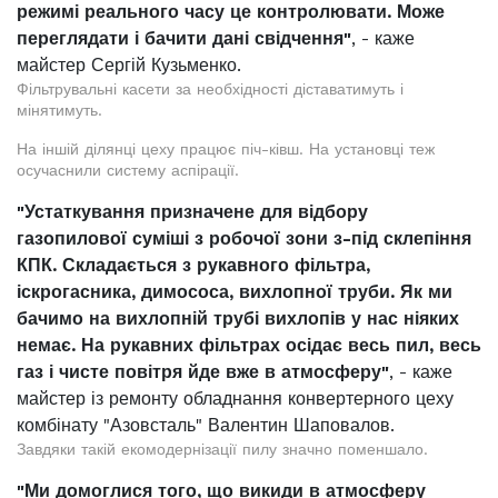
режимі реального часу це контролювати. Може
переглядати і бачити дані свідчення"
, - каже
майстер Сергій Кузьменко.
Фільтрувальні касети за необхідності діставатимуть і
мінятимуть.
На іншій ділянці цеху працює піч-ківш. На установці теж
осучаснили систему аспірації.
"Устаткування призначене для відбору
газопилової суміші з робочої зони з-під склепіння
КПК. Складається з рукавного фільтра,
іскрогасника, димососа, вихлопної труби. Як ми
бачимо на вихлопній трубі вихлопів у нас ніяких
немає. На рукавних фільтрах осідає весь пил, весь
газ і чисте повітря йде вже в атмосферу"
, - каже
майстер із ремонту обладнання конвертерного цеху
комбінату "Азовсталь" Валентин Шаповалов.
Завдяки такій екомодернізації пилу значно поменшало.
"Ми домоглися того, що викиди в атмосферу