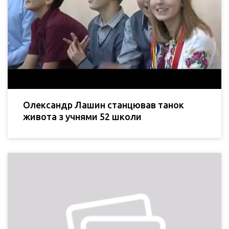
Олександр Лашин станцював танок
живота з учнями 52 школи