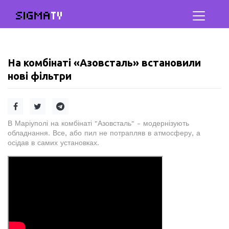
SIGMA
TV
На комбінаті «Азовсталь» встановили
нові фільтри
В Маріуполі на комбінаті "Азовсталь" - модернізують
обладнання. Все, або пил не потрапляв в атмосферу, а
осідав в самих установках.