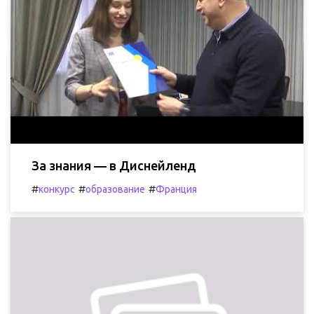
За знания — в Диснейленд
#
#
#
конкурс
образование
Франция