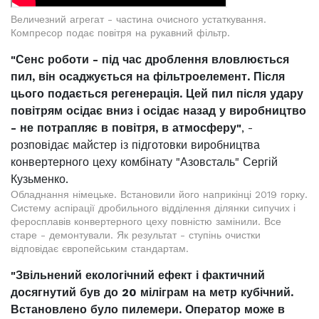
Величезний агрегат - частина очисного устаткування.
Компресор подає повітря на рукавний фільтр.
"Сенс роботи - під час дроблення вловлюється
пил, він осаджується на фільтроелемент. Після
цього подається регенерація. Цей пил після удару
повітрям осідає вниз і осідає назад у виробництво
- не потрапляє в повітря, в атмосферу"
, -
розповідає майстер із підготовки виробництва
конвертерного цеху комбінату "Азовсталь" Сергій
Кузьменко.
Обладнання німецьке. Встановили його наприкінці 2019 горку.
Систему аспірації дробильного відділення ділянки сипучих і
феросплавів конвертерного цеху повністю замінили. Все
старе - демонтували. Як результат - ступінь очистки
відповідає європейським стандартам.
"Звільнений екологічний ефект і фактичний
досягнутий був до 20 міліграм на метр кубічний.
Встановлено було пилемери. Оператор може в