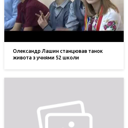
Олександр Лашин станцював танок
живота з учнями 52 школи