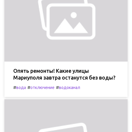
Опять ремонты! Какие улицы
Мариуполя завтра останутся без воды?
#
#
#
вода
отключение
водоканал