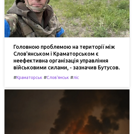
Головною проблемою на території між
Слов'янськом і Краматорськом є
неефективна організація управління
військовими силами, - зазначив Бутусов.
#
#
#
Краматорськ
Слов'янськ
ліс