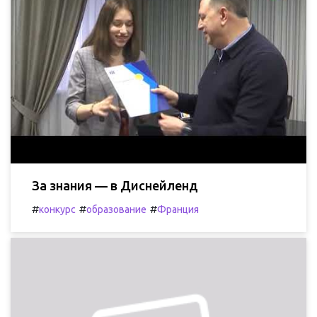
За знания — в Диснейленд
#
#
#
конкурс
образование
Франция