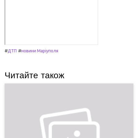
#
#
ДТП
новини Маріуполя
Читайте також