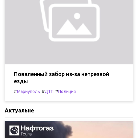
Поваленный забор из-за нетрезвой
езды
#
#
#
Мариуполь
ДТП
Полиция
Актуальне