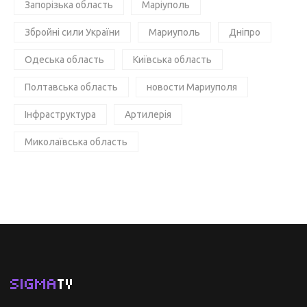
Запорізька область
Маріуполь
Збройні сили України
Мариуполь
Дніпро
Одеська область
Київська область
Полтавська область
новости Мариуполя
Інфраструктура
Артилерія
Миколаївська область
SIGMA
TV