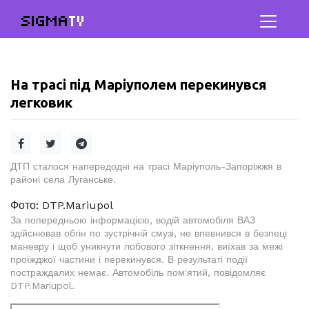
SIGMA
TV
На трасі під Маріуполем перекинувся
легковик
ДТП сталося напередодні на трасі Маріуполь-Запоріжжя в
районі села Луганське.
Фото:
DTP.Mariupol
За попередньою інформацією, водій автомобіля ВАЗ
здійснював обгін по зустрічній смузі, не впевнився в безпеці
маневру і щоб уникнути лобового зіткнення, виїхав за межі
проїжджої частини і перекинувся. В результаті події
постраждалих немає. Автомобіль пом'ятий, повідомляє
DTP.Mariupol.