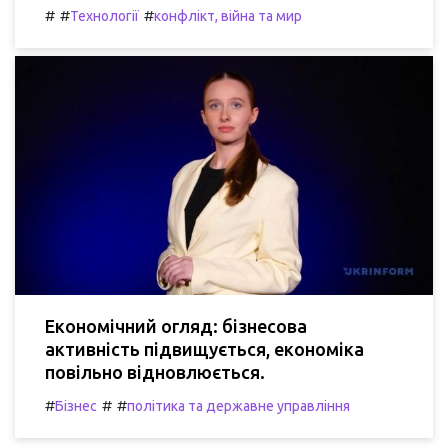
#
#
#
Технології
конфлікт, війна та мир
Економічний огляд: бізнесова
активність підвищується, економіка
повільно відновлюється.
#
#
#
Бізнес
політика та державне управління