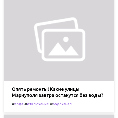
Опять ремонты! Какие улицы
Мариуполя завтра останутся без воды?
#
#
#
вода
отключение
водоканал