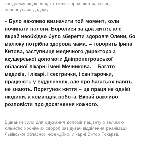
ковідному відділенні, та лише через півтора місяці
повернулася додому.
- Було важливо визначити той момент, коли
починати пологи. Боролися за два життя, але
вкрай необхідно було зберегти здоров’я Олени, бо
малюку потрібна здорова мама, – говорить Ірина
Китова, заступниця медичного директора з
акушерської допомоги Дніпропетровської
обласної лікарні імені Мечникова. – Багато
медиків, і лікарі, і сестрички, і санітарочки,
працюють у відділеннях, але про багатьох навіть
не знають. Порятунок життя – це праця не однієї
людини, а командна робота. Вкрай важливо
розповісти про досягнення кожного.
Віднайти сили для одужання допоміг пацієнту з великою
кількістю хронічних хвороб завідувач відділення реанімації
Львівської обласної інфекційної лікарні Віктор Токарєв.