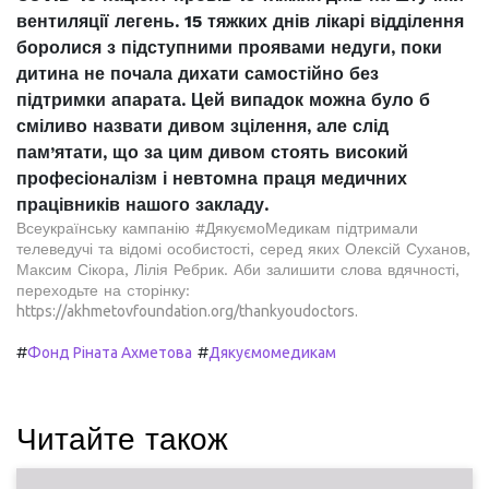
вентиляції легень. 15 тяжких днів лікарі відділення
боролися з підступними проявами недуги, поки
дитина не почала дихати самостійно без
підтримки апарата. Цей випадок можна було б
сміливо назвати дивом зцілення, але слід
пам’ятати, що за цим дивом стоять високий
професіоналізм і невтомна праця медичних
працівників нашого закладу.
Всеукраїнську кампанію #ДякуємоМедикам підтримали
телеведучі та відомі особистості, серед яких Олексій Суханов,
Максим Сікора, Лілія Ребрик. Аби залишити слова вдячності,
переходьте на cторінку:
https://akhmetovfoundation.org/thankyoudoctors.
#
#
Фонд Ріната Ахметова
Дякуємомедикам
Читайте також