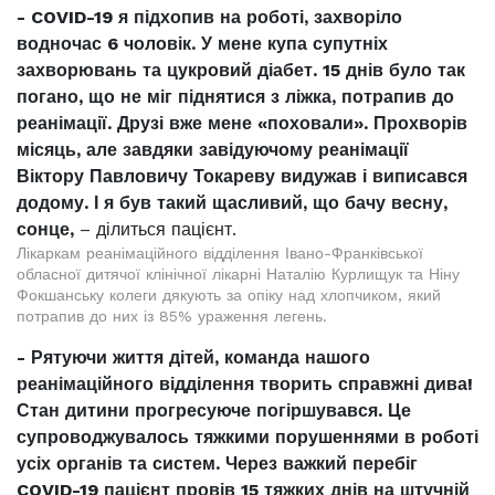
- COVID-19 я підхопив на роботі, захворіло
водночас 6 чоловік. У мене купа супутніх
захворювань та цукровий діабет. 15 днів було так
погано, що не міг піднятися з ліжка, потрапив до
реанімації. Друзі вже мене «поховали». Прохворів
місяць, але завдяки завідуючому реанімації
Віктору Павловичу Токареву видужав і виписався
додому. І я був такий щасливий, що бачу весну,
сонце,
– ділиться пацієнт.
Лікаркам реанімаційного відділення Івано-Франківської
обласної дитячої клінічної лікарні Наталію Курлищук та Ніну
Фокшанську колеги дякують за опіку над хлопчиком, який
потрапив до них із 85% ураження легень.
- Рятуючи життя дітей, команда нашого
реанімаційного відділення творить справжні дива!
Стан дитини прогресуюче погіршувався. Це
супроводжувалось тяжкими порушеннями в роботі
усіх органів та систем. Через важкий перебіг
COVID-19 пацієнт провів 15 тяжких днів на штучній