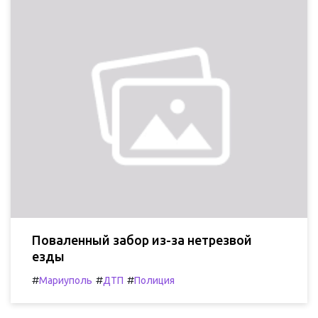
Поваленный забор из-за нетрезвой
езды
#
#
#
Мариуполь
ДТП
Полиция