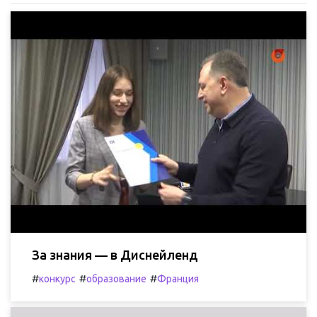
За знания — в Диснейленд
#
#
#
конкурс
образование
Франция