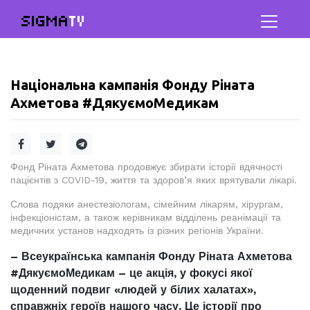
SIGMA
TV
Національна кампанія Фонду Ріната
Ахметова #ДякуємоМедикам
Фонд Ріната Ахметова продовжує збирати історії вдячності
пацієнтів з COVID-19, життя та здоров’я яких врятували лікарі.
Слова подяки анестезіологам, сімейним лікарям, хірургам,
інфекціоністам, а також керівникам відділень реанімації та
медичних установ надходять із різних регіонів України.
– Всеукраїнська кампанія Фонду Ріната Ахметова
#ДякуємоМедикам – це акція, у фокусі якої
щоденний подвиг «людей у білих халатах»,
справжніх героїв нашого часу. Це історії про