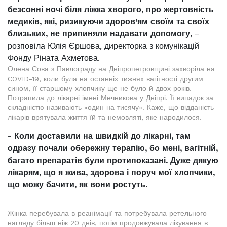
безсонні ночі біля ліжка хворого, про жертовність
медиків, які, ризикуючи здоров’ям своїм та своїх
близьких, не припиняли надавати допомогу,
–
розповіла Юлія Єршова, директорка з комунікацій
Фонду Ріната Ахметова.
Олена Сова з Павлограду на Дніпропетровщині захворіла на
COVID-19, коли була на останніх тижнях вагітності другим
сином, її старшому хлопчику ще не було й двох років.
Потрапила до лікарні імені Мечникова у Дніпрі. Її випадок за
складністю називають «один на тисячу». Каже, що відданість
лікарів врятувала життя їй та немовляті, яке народилося.
- Коли доставили на швидкій до лікарні, там
одразу почали обережну терапію, бо мені, вагітній,
багато препаратів були протипоказані. Дуже дякую
лікарям, що я жива, здорова і поруч мої хлопчики,
що можу бачити, як вони ростуть.
Жінка перебувала в реанімації та потребувала ретельного
нагляду більш ніж 20 днів, потім продовжувала лікування в