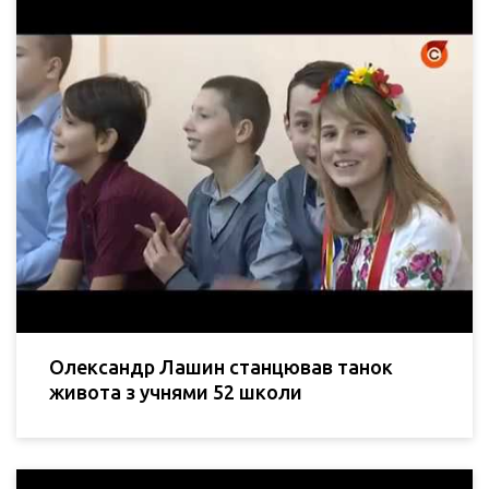
Олександр Лашин станцював танок
живота з учнями 52 школи