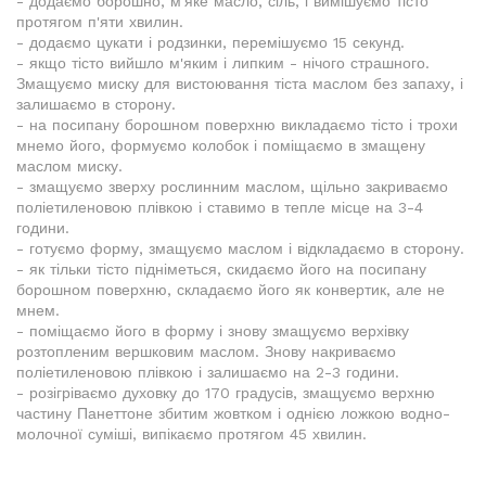
- додаємо борошно, м'яке масло, сіль, і вимішуємо тісто
протягом п'яти хвилин.
- додаємо цукати і родзинки, перемішуємо 15 секунд.
- якщо тісто вийшло м'яким і липким - нічого страшного.
Змащуємо миску для вистоювання тіста маслом без запаху, і
залишаємо в сторону.
- на посипану борошном поверхню викладаємо тісто і трохи
мнемо його, формуємо колобок і поміщаємо в змащену
маслом миску.
- змащуємо зверху рослинним маслом, щільно закриваємо
поліетиленовою плівкою і ставимо в тепле місце на 3-4
години.
- готуємо форму, змащуємо маслом і відкладаємо в сторону.
- як тільки тісто підніметься, скидаємо його на посипану
борошном поверхню, складаємо його як конвертик, але не
мнем.
- поміщаємо його в форму і знову змащуємо верхівку
розтопленим вершковим маслом. Знову накриваємо
поліетиленовою плівкою і залишаємо на 2-3 години.
- розігріваємо духовку до 170 градусів, змащуємо верхню
частину Панеттоне збитим жовтком і однією ложкою водно-
молочної суміші, випікаємо протягом 45 хвилин.