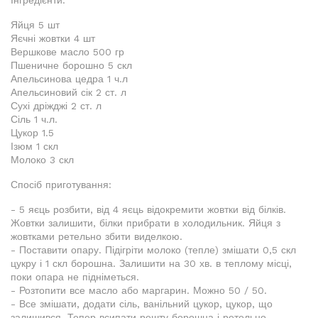
Інгредієнти:
Яйця 5 шт
Яєчні жовтки 4 шт
Вершкове масло 500 гр
Пшеничне борошно 5 скл
Апельсинова цедра 1 ч.л
Апельсиновий сік 2 ст. л
Сухі дріжджі 2 ст. л
Сіль 1 ч.л.
Цукор 1.5
Ізюм 1 скл
Молоко 3 скл
Спосіб приготування:
- 5 яєць розбити, від 4 яєць відокремити жовтки від білків.
Жовтки залишити, білки прибрати в холодильник. Яйця з
жовтками ретельно збити виделкою.
- Поставити опару. Підігріти молоко (тепле) змішати 0,5 скл
цукру і 1 скл борошна. Залишити на 30 хв. в теплому місці,
поки опара не підніметься.
- Розтопити все масло або маргарин. Можно 50 / 50.
- Все змішати, додати сіль, ванільний цукор, цукор, що
залишився. Тепер всипати решту борошна і ретельно