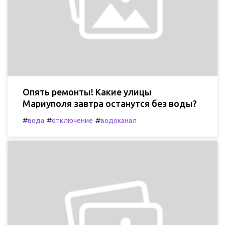
Опять ремонты! Какие улицы
Мариуполя завтра останутся без воды?
#
#
#
вода
отключение
водоканал