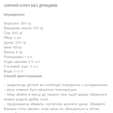
СИРНИЙ КУЛІЧ БЕЗ ДРІЖДЖІВ
Інгредієнти:
Борошно 350 гр
Вершкове масло 150 гр
Сир 250 гр
Яйця 2 шт
Цукор 300 гр
Ізюм 150гр
Ваніль 5 гр
Розпушувач 1 ч.л.
Сода харчова 0.5 ч.л
Столовий оцет 3 ч.л
Вода 3 ст.л
Спосіб приготування:
- заздалегідь дістати всі необхідні інгредієнти з холодильника
- вони повинні бути кімнатної температури.
- яйця збийте в мисці до пишної піни (щоб краще збивалися
можна додати дрібку солі).
- продовжуючи збивати, поступово всипати цукор. Збивайте
близько п'яти хвилин, поки маса не збільшиться в об'ємі.