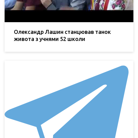
Олександр Лашин станцював танок
живота з учнями 52 школи