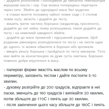
- додайте розтоплене і охолоджене до кімнатної температури
вершкове масло і сир. Сир можна попередньо перетерти
через сито. Збийте до однорідної маси без грудочок.
- в стакан всипте половину чайної ложки соди і 3 столові
ложки оцту, загасіть і додайте до тесту.
- візьміть третю частину борошна (заздалегідь просіяного),
додайте до неї чайну ложку розпушувача, також додайте до
тесту і на невеликій швидкості збийте.
- додайте до маси промитий і підсушений родзинки. Щоб
родзинки рівномірно розподілялися по тесту і не липли один
до одного, їх можна обваляти в борошні або крохмале.
- введіть решту борошна і пройдіться по тесту міксером. Тісто
має вийти за консистенцією як дуже густа сметана. Борошно
повинно добре втрутитися в масу.
- паперові форми змастіть маслом по всьому
периметру, заповніть тестом і дайте постояти 5-10
хвилин.
- духовку розігрійте до 200 градусів, відправте в неї
паски, зменшіть до 160 градусів і випікайте 20 хвилин,
потім збільште до 170С і печіть ще 30 хвилин.
- після закінчення цього часу збільште до 180С і печіть