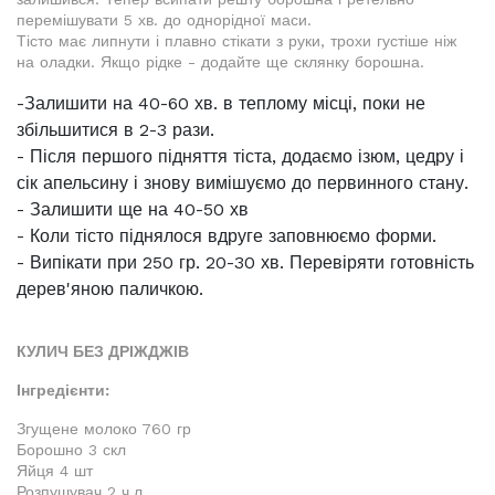
перемішувати 5 хв. до однорідної маси.
Тісто має липнути і плавно стікати з руки, трохи густіше ніж
на оладки. Якщо рідке - додайте ще склянку борошна.
-Залишити на 40-60 хв. в теплому місці, поки не
збільшитися в 2-3 рази.
- Після першого підняття тіста, додаємо ізюм, цедру і
сік апельсину і знову вимішуємо до первинного стану.
- Залишити ще на 40-50 хв
- Коли тісто піднялося вдруге заповнюємо форми.
- Випікати при 250 гр. 20-30 хв. Перевіряти готовність
дерев'яною паличкою.
КУЛИЧ БЕЗ ДРІЖДЖІВ
Інгредієнти:
Згущене молоко 760 гр
Борошно 3 скл
Яйця 4 шт
Розпушувач 2 ч.л