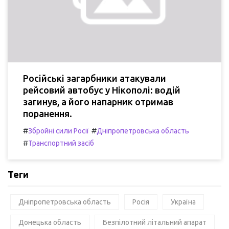
Російські загарбники атакували
рейсовий автобус у Нікополі: водій
загинув, а його напарник отримав
поранення.
#
#
Збройні сили Росії
Дніпропетровська область
#
Транспортний засіб
Теги
Дніпропетровська область
Росія
Україна
Донецька область
Безпілотний літальний апарат