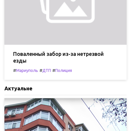
Поваленный забор из-за нетрезвой
езды
#
#
#
Мариуполь
ДТП
Полиция
Актуальне