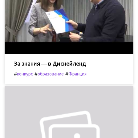
За знания — в Диснейленд
#
#
#
конкурс
образование
Франция