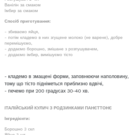
Ванілін за смаком
Імбир за смаком
Спосіб приготування:
- збиваємо яйця,
- потім кладемо в них згущене молоко (не варене), добре
перемішуємо,
- додаємо борошно, змішане з розпушувачем,
- додаємо імбир, вимішуємо тісто
- кладемо в змащені форми, заповнюючи наполовину,
тому що тісто підніметься приблизно вдвічі,
- печемо при 200 градусах 30-40 хв.
ІТАЛІЙСЬКИЙ КУЛИЧ З РОДЗИНКАМИ ПАНЄТТОНЄ
Інгредієнти:
Борошно 3 скл
Яйця 3 шт