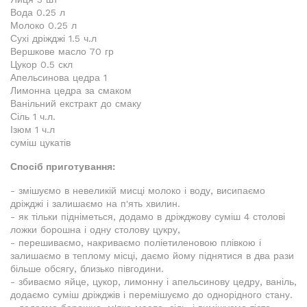
Вода 0.25 л
Молоко 0.25 л
Сухі дріжджі 1.5 ч.л
Вершкове масло 70 гр
Цукор 0.5 скл
Апельсинова цедра 1
Лимонна цедра за смаком
Ванільний екстракт до смаку
Сіль 1 ч.л.
Ізюм 1 ч.л
суміш цукатів
Спосіб приготування:
- змішуємо в невеликій мисці молоко і воду, висипаємо
дріжджі і залишаємо на п'ять хвилин.
- як тільки підніметься, додамо в дріжджову суміш 4 столові
ложки борошна і одну столову цукру,
- перешиваємо, накриваємо поліетиленовою плівкою і
залишаємо в теплому місці, даємо йому піднятися в два рази
більше обсягу, близько півгодини.
- збиваємо яйце, цукор, лимонну і апельсинову цедру, ваніль,
додаємо суміш дріжджів і перемішуємо до однорідного стану.