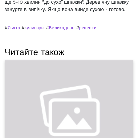
ще 5-10 хвилин "до сухої шпажки". Дерев'яну шпажку
занурте в випічку. Якщо вона вийде сухою - готово.
#
#
#
#
Свято
кулинары
Великодень
рецепти
Читайте також