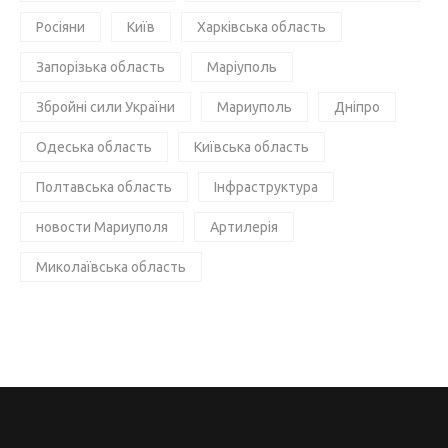
Росіяни
Київ
Харківська область
Запорізька область
Маріуполь
Збройні сили України
Мариуполь
Дніпро
Одеська область
Київська область
Полтавська область
Інфраструктура
новости Мариуполя
Артилерія
Миколаївська область