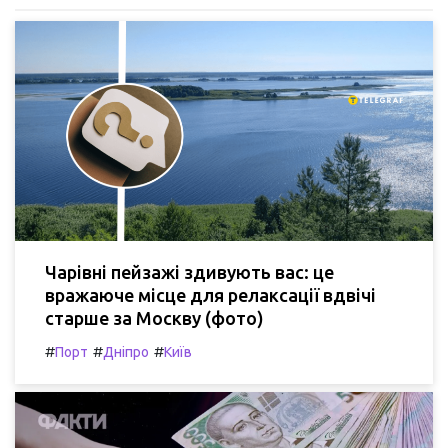
Чарівні пейзажі здивують вас: це
вражаюче місце для релаксації вдвічі
старше за Москву (фото)
#
#
#
Порт
Дніпро
Київ