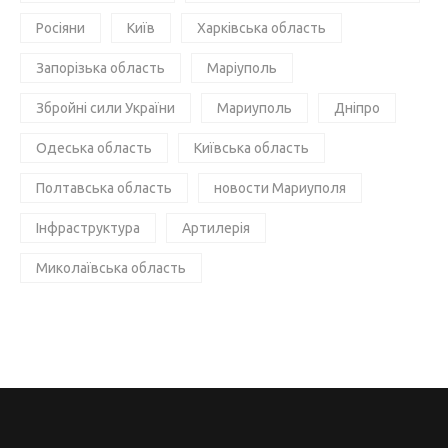
Росіяни
Київ
Харківська область
Запорізька область
Маріуполь
Збройні сили України
Мариуполь
Дніпро
Одеська область
Київська область
Полтавська область
новости Мариуполя
Інфраструктура
Артилерія
Миколаївська область