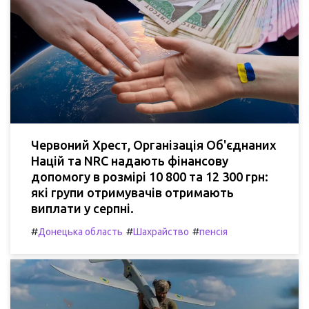
Червоний Хрест, Організація Об'єднаних
Націй та NRC надають фінансову
допомогу в розмірі 10 800 та 12 300 грн:
які групи отримувачів отримають
виплати у серпні.
#
#
#
Донецька область
Шахрайство
пенсія