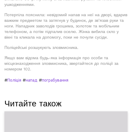
ушкодженнями.
Потерпіла пояснила: невідомий напав на неї на дворі, вдарив
важким предметом та затягнув у будинок, де зв’язав руки та
ноги. Нападник заволодів грошима, золотом та мобільним
телефоном, а потім підпалив оселю. Жінка вибила скло у
вікні та кликала на допомогу, поки не почули сусіди.
Поліцейські розшукують зловмисника.
Якщо вам відома будь-яка інформація про особи та
місцезнаходження зловмисника, звертайтеся до поліції за
номером 102.
#
#
#
Поліція
напад
пограбування
Читайте також