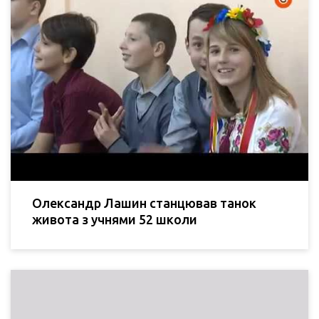
Олександр Лашин станцював танок
живота з учнями 52 школи