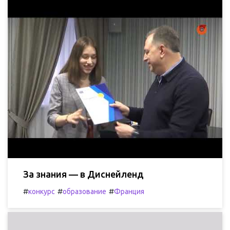
За знания — в Диснейленд
#
#
#
конкурс
образование
Франция