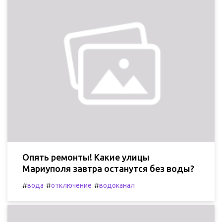
Опять ремонты! Какие улицы
Мариуполя завтра останутся без воды?
#
#
#
вода
отключение
водоканал