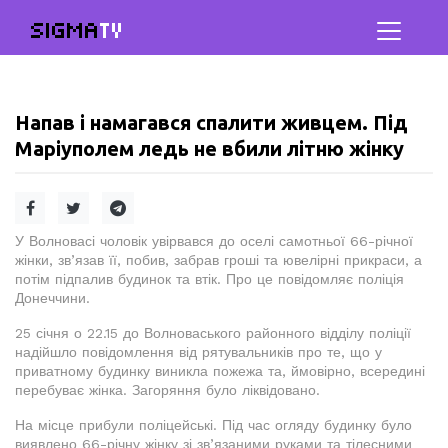
SIGMA
TV
Напав і намагався спалити живцем. Під
Маріуполем ледь не вбили літню жінку
У Волновасі чоловік увірвався до оселі самотньої 66-річної
жінки, зв’язав її, побив, забрав гроші та ювелірні прикраси, а
потім підпалив будинок та втік. Про це повідомляє поліція
Донеччини.
25 січня о 22.15 до Волноваського районного відділу поліції
надійшло повідомлення від рятувальників про те, що у
приватному будинку виникла пожежа та, ймовірно, всередині
перебуває жінка. Загоряння було ліквідовано.
На місце прибули поліцейські. Під час огляду будинку було
виявлено 66-річну жінку зі зв’язаними руками та тілесними