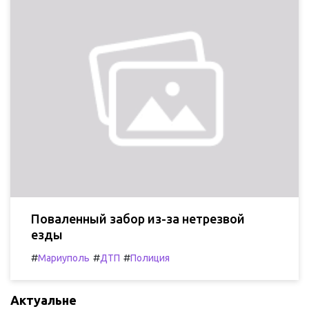
Поваленный забор из-за нетрезвой
езды
#
#
#
Мариуполь
ДТП
Полиция
Актуальне