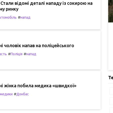
Стали відомі деталі нападу із сокирою на
му ринку
#
втомобіль
напад
і чоловік напав на поліцейського
#
#
асть
Поліція
напад
Т
ні жінка побила медика «швидкої»
#
медики
Донбас