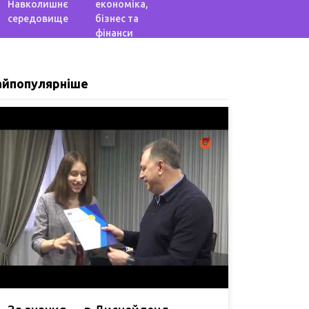
Навколишнє
економіка,
середовище
бізнес та
фінанси
айпопулярніше