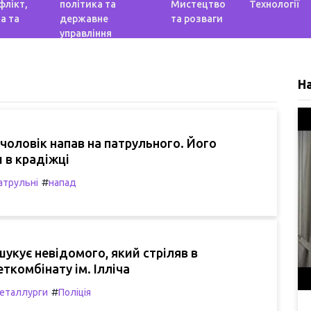
флікт,
політика та
Мистецтво
Технології
а та
державне
та розваги
управління
Н
 чоловік напав на патрульного. Його
 в крадіжці
#
атрульні
напад
шукує невідомого, який стріляв в
ткомбінату ім. Ілліча
#
еталлурги
Поліція