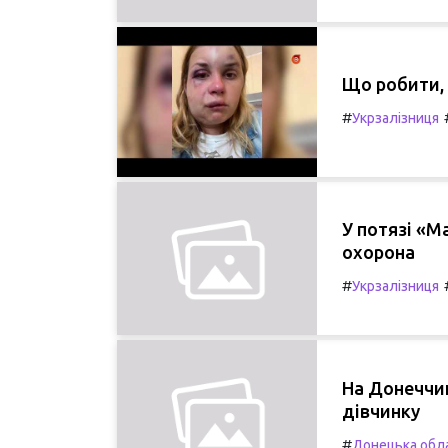
Що робити, 
#
Укрзалізниця
У потязі «М
охорона
#
Укрзалізниця
На Донеччин
дівчинку
#
Донецька обл