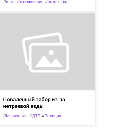
#
#
#
вода
отключение
водоканал
Поваленный забор из-за
нетрезвой езды
#
#
#
Мариуполь
ДТП
Полиция