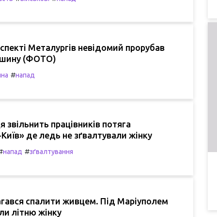
оспекті Металургів невідомий прорубав
шину (ФОТО)
#
на
напад
я звільнить працівників потяга
Київ» де ледь не зґвалтували жінку
#
#
напад
зґвалтування
агався спалити живцем. Під Маріуполем
ли літню жінку