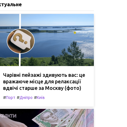
ктуальне
Чарівні пейзажі здивують вас: це
вражаюче місце для релаксації
вдвічі старше за Москву (фото)
#
#
#
Порт
Дніпро
Київ