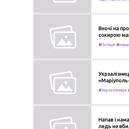
Вночі на пр
сокирою ма
#
#
Поліція
маши
Укрзалізниц
«Маріуполь-
#
Укрзалізниця
Напав і нам
ледь не вби