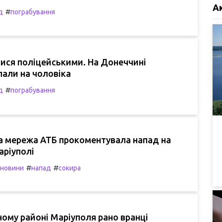
А
#
д
пограбування
ися поліцейськими. На Донеччині
пали на чоловіка
#
д
пограбування
а мережа АТБ прокоментувала напад на
аріуполі
#
#
 новини
напад
сокира
ому районі Маріуполя рано вранці