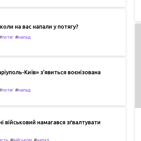
коли на вас напали у потягу?
#
#
потяг
напад
аріуполь-Київ» з'явиться воєнізована
#
#
потяг
напад
і військовий намагався зґвалтувати
#
#
асть
військові
напад