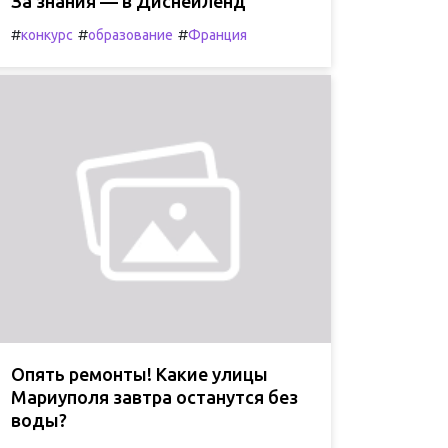
За знания — в Диснейленд
#
#
#
конкурс
образование
Франция
Опять ремонты! Какие улицы
Мариуполя завтра останутся без
воды?