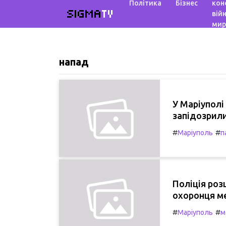
Політика
Бізнес
кон
SIGMA
TV
війн
мир
напад
У Маріуполі
запідозрили
#
#
Маріуполь
п
Поліція роз
охоронця ме
#
#
Маріуполь
м