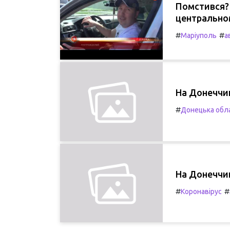
Помстився? 
центрально
#
#
Маріуполь
а
На Донеччин
#
Донецька обл
На Донеччи
#
#
Коронавірус