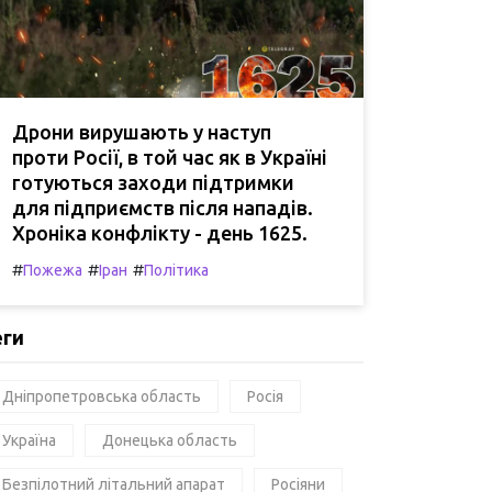
Дрони вирушають у наступ
проти Росії, в той час як в Україні
готуються заходи підтримки
для підприємств після нападів.
Хроніка конфлікту - день 1625.
#
#
#
Пожежа
Іран
Політика
еги
Дніпропетровська область
Росія
Україна
Донецька область
Безпілотний літальний апарат
Росіяни