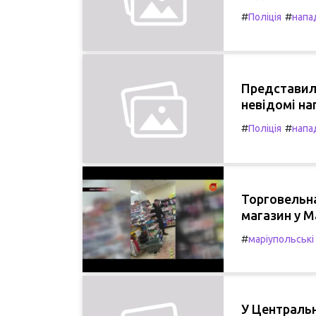
#
#
Поліція
напа
Представил
невідомі на
#
#
Поліція
напа
Торговельн
магазин у М
#
маріупольські
У Центральн