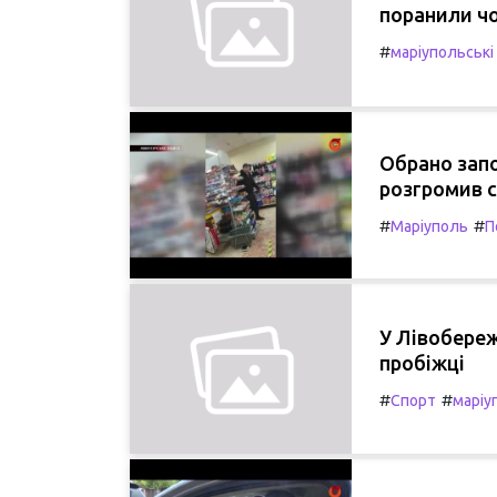
поранили ч
#
маріупольські
Обрано зап
розгромив 
#
#
Маріуполь
П
У Лівобереж
пробіжці
#
#
Спорт
маріу