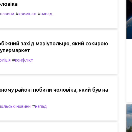
оловіка
#
#
 новини
кримінал
напад
обіжний захід маріупольцю, який сокирою
супермаркет
#
оліція
конфлікт
ному районі побили чоловіка, який був на
#
польські новини
напад