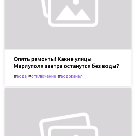
Опять ремонты! Какие улицы
Мариуполя завтра останутся без воды?
#
#
#
вода
отключение
водоканал