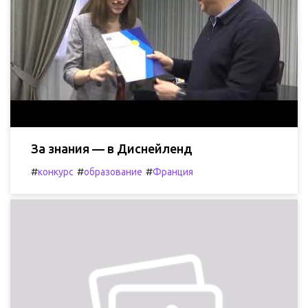
За знания — в Диснейленд
#
#
#
конкурс
образование
Франция