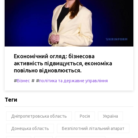
Економічний огляд: бізнесова
активність підвищується, економіка
повільно відновлюється.
#
#
#
Бізнес
політика та державне управління
Теги
Дніпропетровська область
Росія
Україна
Донецька область
Безпілотний літальний апарат