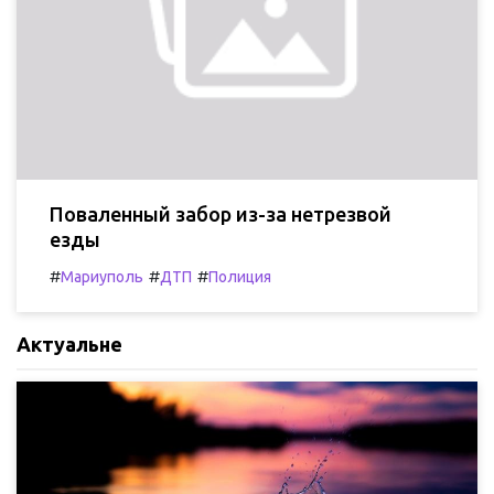
Поваленный забор из-за нетрезвой
езды
#
#
#
Мариуполь
ДТП
Полиция
Актуальне