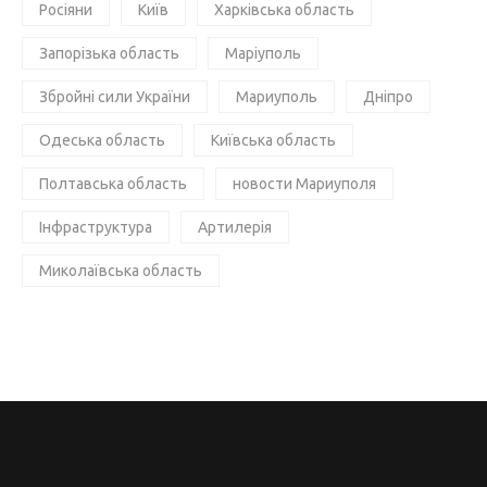
Росіяни
Київ
Харківська область
Запорізька область
Маріуполь
Збройні сили України
Мариуполь
Дніпро
Одеська область
Київська область
Полтавська область
новости Мариуполя
Інфраструктура
Артилерія
Миколаївська область