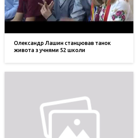
Олександр Лашин станцював танок
живота з учнями 52 школи