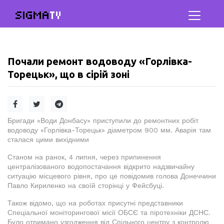
SIGMA
TV
Почали ремонт водоводу «Горлівка-
Торецьк», що в сірій зоні
Бригади «Води Донбасу» приступили до ремонтних робіт
водоводу «Горлівка-Торецьк» діаметром 900 мм. Аварія там
сталася цими вихідними
Станом на ранок, 4 липня, через припинення
централізованого водопостачання відкрито надзвичайну
ситуацію місцевого рівня, про це повідомив голова Донеччини
Павло Кириленко на своїй сторінці у Фейсбуці.
Також відомо, що на роботах присутні представники
Спеціальної моніторингової місії ОБСЄ та піротехніки ДСНС.
Було отримано узгодження від Спільного центру з контролю