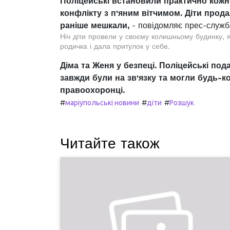
Поліцейські встановили практично кожний
конфлікту з п'яним вітчимом. Діти прода
раніше мешкали,
- повідомляє прес-служба
Ніч діти провели у своєму колишньому будинку, 
родичка і дала притулок у себе.
Діма та Женя у безпеці. Поліцейські по
завжди були на зв'язку та могли будь-ко
правоохоронці.
#
#
#
маріупольські новини
діти
Розшук
Читайте також