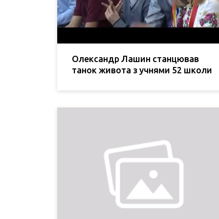
Олександр Лашин станцював
танок живота з учнями 52 школи