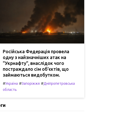
Російська Федерація провела
одну з найзначніших атак на
"Укрнафту", внаслідок чого
постраждало сім об'єктів, що
займаються видобутком.
#
#
#
Україна
Запоріжжя
Дніпропетровська
область
еги