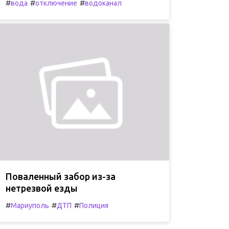
#
#
#
вода
отключение
водоканал
Поваленный забор из-за
нетрезвой езды
#
#
#
Мариуполь
ДТП
Полиция