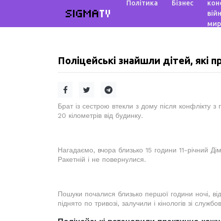
Політика
Бізнес
кон
SIGMA
TV
війн
мир
Поліцейські знайшли дітей, які 
Брат із сестрою втекли з дому після конфлікту з
20 кілометрів від будинку.
Нагадаємо, вчора близько 15 години 11-річний Ді
Ракетній і не повернулися.
Пошуки почалися близько першої години ночі, ві
піднято по тривозі, залучили і кінологів зі служб