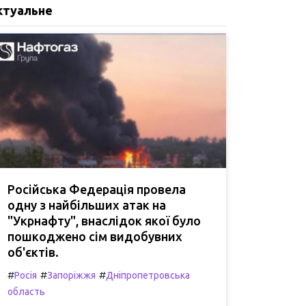
ктуальне
Російська Федерація провела
одну з найбільших атак на
"Укрнафту", внаслідок якої було
пошкоджено сім видобувних
об'єктів.
#
#
#
Росія
Запоріжжя
Дніпропетровська
область