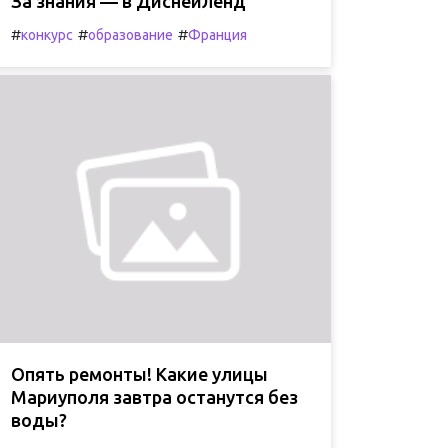
За знания — в Диснейленд
#
#
#
конкурс
образование
Франция
Опять ремонты! Какие улицы
Мариуполя завтра останутся без
воды?