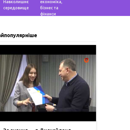
Навколишнє
економіка,
середовище
бізнес та
фінанси
айпопулярніше