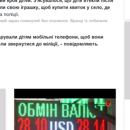
 крок дітей. З'ясувалося, що діти втекли після
ли свою іграшку, щоб купити квиток у село, де
 поліції.
який зараз покинутий без опалення. Вранці їх побачила
дарували дітям мобільні телефони, щоб вони
ли звернутися до міліції, - повідомляють