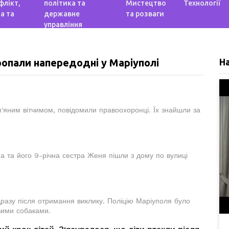
флікт,
політика та
Мистецтво
Технології
а та
державне
та розваги
управління
пропали напередодні у Маріуполі
Н
 п'яним вітчимом, повідомили правоохоронці. Їх знайшли за
ма та його 9-річна сестра Женя пішли з дому по вулиці
дразу після отримання виклику. Поліцію Маріуполя було
овими собаками.