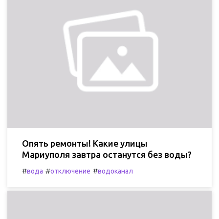
Опять ремонты! Какие улицы
Мариуполя завтра останутся без воды?
#
#
#
вода
отключение
водоканал