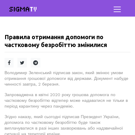
SIGMA
TV
Правила отримання допомоги по
частковому безробіттю змінилися
Володимир Зеленський підписав закон, який змінює умови
отримання грошової допомоги від держави. Документ набуде
чинності завтра, 2 березня.
Запроваджена в квітні 2020 року грошова допомога по
частковому безробіттю відтепер може надаватися не тільки в
період карантину через пандемію.
Згідно наказу, який сьогодні підписав Президент України,
допомога по частковому безробіттю буде також
виплачуватися в разі інших захворювань або надзвичайної
ситуації на території країни.