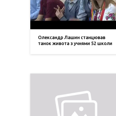
Олександр Лашин станцював
танок живота з учнями 52 школи