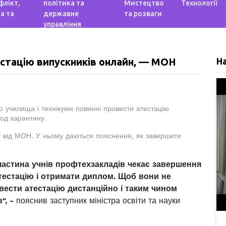
флікт,
політика та
Мистецтво
Технології
а та
державне
та розваги
управління
тацію випускників онлайн, — МОН
Н
що училища і технікуми повинні провести атестацію
іод карантину.
 від МОН. У ньому даються пояснення, як завершити
а частина учнів профтехзакладів чекає завершення
тестацію і отримати диплом. Щоб вони не
вести атестацію дистанційно і таким чином
", -
пояснив заступник міністра освіти та науки