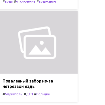
#
#
#
вода
отключение
водоканал
Поваленный забор из-за
нетрезвой езды
#
#
#
Мариуполь
ДТП
Полиция