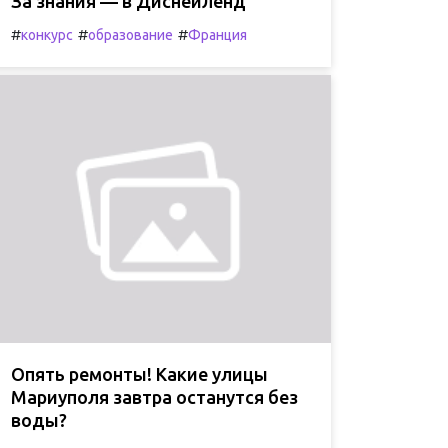
За знания — в Диснейленд
#
#
#
конкурс
образование
Франция
Опять ремонты! Какие улицы
Мариуполя завтра останутся без
воды?