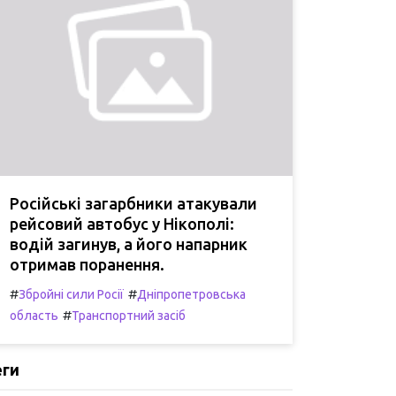
Російські загарбники атакували
рейсовий автобус у Нікополі:
водій загинув, а його напарник
отримав поранення.
#
#
Збройні сили Росії
Дніпропетровська
#
область
Транспортний засіб
еги