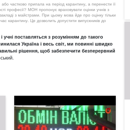
 або частково припала на період карантину, а перенести її
сті професії? МОН пропонує враховувати оцінки учнів з
закладі з майстрами. При цьому мова йде про оцінку тільки
час карантину. Це дозволить допустити випускників до
 і учні поставляться з розумінням до такого
пинилася Україна і весь світ, ми повинні швидко
правильні рішення, щоб забезпечити безперервний
ський.