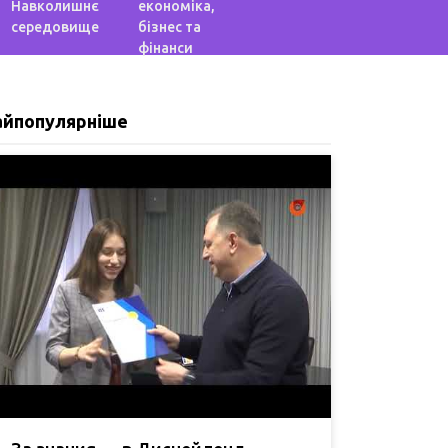
Навколишнє
економіка,
середовище
бізнес та
фінанси
айпопулярніше