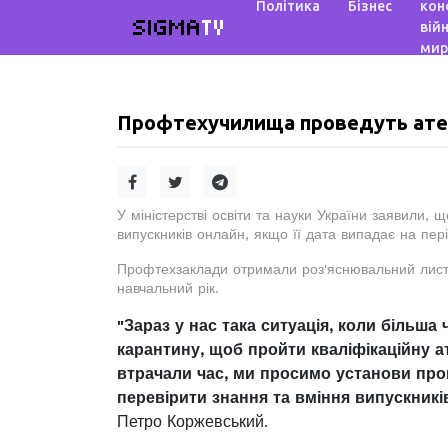
Політика
Бізнес
кон
SIGMA
TV
війн
мир
Профтехучилища проведуть атес
У міністерстві освіти та науки України заявили, 
випускників онлайн, якщо її дата випадає на пер
Профтехзаклади отримали роз'яснювальний лист
навчальний рік.
"Зараз у нас така ситуація, коли більш
карантину, щоб пройти кваліфікаційну а
втрачали час, ми просимо установи про
перевірити знання та вміння випускників
Петро Коржевський.