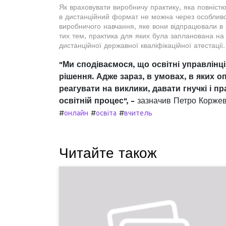
Як враховувати виробничу практику, яка повністю
в дистанційний формат не можна через особливо
виробничого навчання, яке вони відпрацювали в 
тих тем, практика для яких була запланована на 
дистанційної державної кваліфікаційної атестації.
"Ми сподіваємося, що освітні управлінці
рішення. Адже зараз, в умовах, в яких о
реагувати на виклики, давати гнучкі і 
освітній процес", -
зазначив Петро Коржев
#
#
#
онлайн
освіта
вчитель
Читайте також