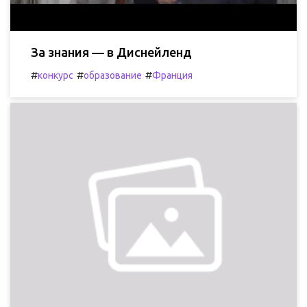
За знания — в Диснейленд
#
#
#
конкурс
образование
Франция