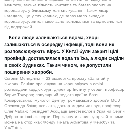
імунітету, велика кількість контактів та багато хворих на
коронавірус у близькому колі спілкування. Також лікар
нагадала, що у тих країнах, де зараз мало випадків
коронавірусу, жителі своєчасно ізолювалися та відмовлялися
від подорожей.
– Коли люди залишаються вдома, хворі
залишаються в осередку інфекції, тоді вони не
розповсюджують вірус. У Китаї були закриті цілі
провінції, доставлялася вода та їжа, а люди сиділи
в своїх будинках. Таким чином, не допустили
поширення хвороби.
Євгенія Менжуліна – 23 експертка проєкту «Запитай у
лікаря». Раніше про лікування коронавірусу в ефірі
розповідали кардіохірург, директор Інституту серця, професор
Борис Тодуров; популярний педіатр країни Євген
Комаровський; імунолог Центру громадського здоров'я МОЗ
Олександр Заїка; психіатр, доктор медичних наук, професор
Олег Чабан; президент Асоціації анестезіологів України Сергій
Дубров та інші експерти. Переглянути запис зустрічей із ними
можна на сторінках Фонду Ріната Ахметова у Фейсбук та
YouTube.