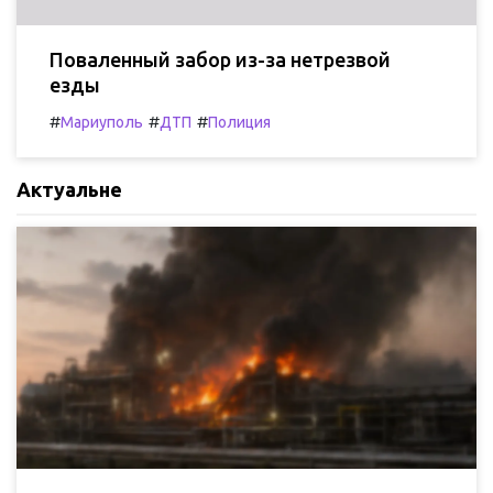
Поваленный забор из-за нетрезвой
езды
#
#
#
Мариуполь
ДТП
Полиция
Актуальне