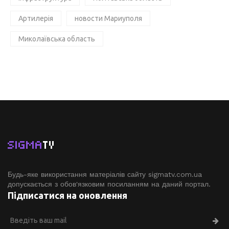
Артилерія
новости Мариуполя
Миколаївська область
SIGMA
TV
Будь-яке використання матеріалів сайту sigmatv.com.ua
допускається з обов'язковим посиланням на даний портал.
Підписатися на оновлення