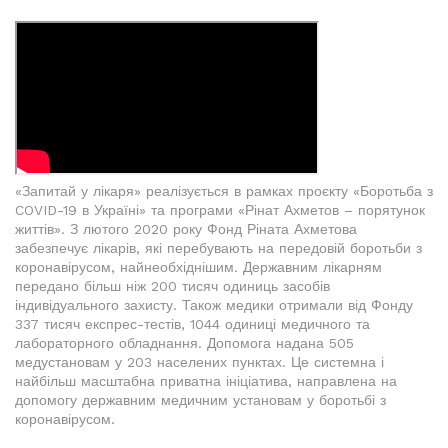
«Запитай у лікаря» реалізується в рамках проєкту «Боротьба з
COVID-19 в Україні» та програми «Рінат Ахметов – порятунок
життів». З лютого 2020 року Фонд Ріната Ахметова
забезпечує лікарів, які перебувають на передовій боротьби з
коронавірусом, найнеобхіднішим. Державним лікарням
передано більш ніж 200 тисяч одиниць засобів
індивідуального захисту. Також медики отримали від Фонду
337 тисяч експрес-тестів, 1044 одиниці медичного та
лабораторного обладнання. Допомога надана 505
медустановам у 203 населених пунктах. Це системна і
найбільш масштабна приватна ініціатива, направлена на
допомогу державним медичним установам у боротьбі з
коронавірусом.