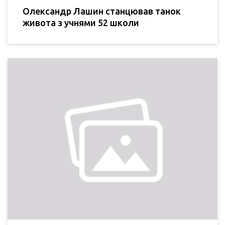
Олександр Лашин станцював танок
живота з учнями 52 школи