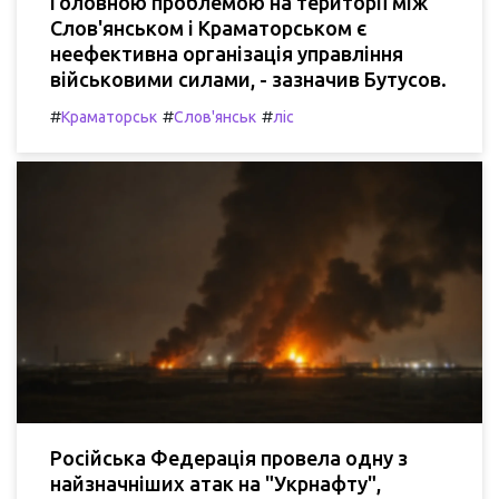
Головною проблемою на території між
Слов'янськом і Краматорськом є
неефективна організація управління
військовими силами, - зазначив Бутусов.
#
#
#
Краматорськ
Слов'янськ
ліс
Російська Федерація провела одну з
найзначніших атак на "Укрнафту",