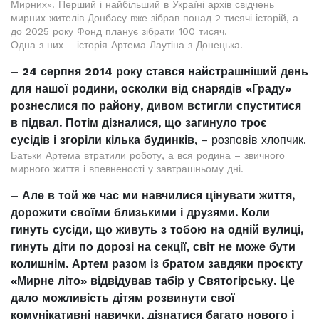
Мирних». Перший і найбільший в Україні архів свідчень
мирних жителів Донбасу вже зібрав понад 2 тисячі історій, а
до 2025 року Фонд планує зібрати 100 тисяч.
Одна з них – історія Артема Лаутіна з Донецька.
– 24 серпня 2014 року стався найстрашніший день
для нашої родини, осколки від снарядів «Граду»
рознеслися по району, дивом встигли спуститися
в підвал. Потім дізналися, що загинуло троє
сусідів і згоріли кілька будинків
, – розповів хлопчик.
Батьки Артема втратили роботу, а вся родина – звичного
мирного життя і впевненості у завтрашньому дні.
– Але в той же час ми навчилися цінувати життя,
дорожити своїми близькими і друзями. Коли
гинуть сусіди, що живуть з тобою на одній вулиці,
гинуть діти по дорозі на секції, світ не може бути
колишнім. Артем разом із братом завдяки проєкту
«Мирне літо» відвідував табір у Святогірську. Це
дало можливість дітям розвинути свої
комунікативні навички, дізнатися багато нового і