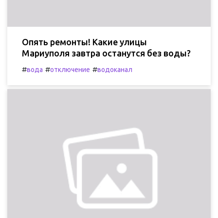
Опять ремонты! Какие улицы
Мариуполя завтра останутся без воды?
#
#
#
вода
отключение
водоканал