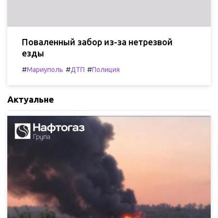
Поваленный забор из-за нетрезвой
езды
#
#
#
Мариуполь
ДТП
Полиция
Актуальне