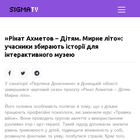
SIGMA
TV
»Рінат Ахметов – Дітям. Мирне літо»:
учасники збирають історії для
інтерактивного музею
У санаторії «Перлина Донеччини» в Донецькій області
завершився черговий сезон проєкту «Рінат Ахметов – Дітям.
Мирне літо».
Його головна особливість полягає в тому, що з дітьми
працюють професійні психологи, які закінчили курс «Травма
війни». Вони проводять групові заняття з використанням
рухливих ігор і арт-терапії. Такий підхід допомагає знизити
рівень тривожності у дітей, підвищити впевненість у собі,
розвинути фантазію та уяву, позбутися страхів. Крім того,