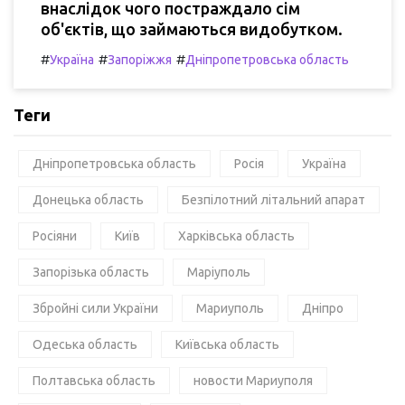
внаслідок чого постраждало сім
об'єктів, що займаються видобутком.
#
#
#
Україна
Запоріжжя
Дніпропетровська область
Теги
Дніпропетровська область
Росія
Україна
Донецька область
Безпілотний літальний апарат
Росіяни
Київ
Харківська область
Запорізька область
Маріуполь
Збройні сили України
Мариуполь
Дніпро
Одеська область
Київська область
Полтавська область
новости Мариуполя