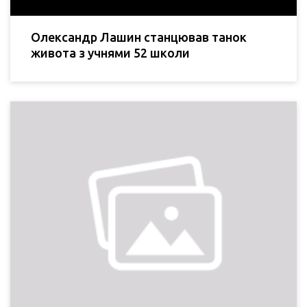
Олександр Лашин станцював танок
живота з учнями 52 школи