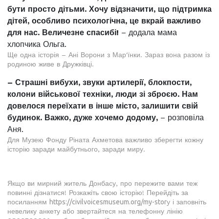
бути просто дітьми. Хочу відзначити, що підтримка
дітей, особливо психологічна, це вкрай важливо
для нас. Величезне спасибі!
– додала мама
хлопчика Ольга.
Ще одна історія – Ані Ворони з Мар'їнки. Зараз вона разом із
родиною живе в Дружківці.
– Страшні вибухи, звуки артилерії, блокпости,
колони військової техніки, люди зі зброєю. Нам
довелося переїхати в інше місто, залишити свій
будинок. Важко, дуже хочемо додому,
– розповіла
Аня.
Для Музею Фонду Ріната Ахметова важливо зберегти кожну
історію заради майбутнього, заради миру.
Якщо ви мирний житель Донбасу, про пережите вами теж
повинні дізнатися! Розкажіть свою історію! Перейдіть за
посиланням
https://civilvoicesmuseum.org/my-stor
y і заповніть
невелику анкету або звертайтеся на телефонну лінію