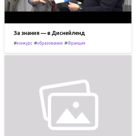
За знания — в Диснейленд
#
#
#
конкурс
образование
Франция