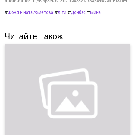
0800509001
, щоб зробити свій внесок у збереження пам'яті.
#
#
#
#
Фонд Ріната Ахметова
діти
Донбас
Війна
Читайте також