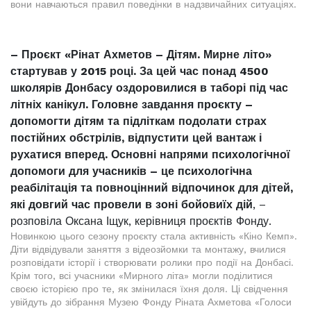
вони навчаються правил поведінки в надзвичайних ситуаціях.
– Проєкт «Рінат Ахметов – Дітям. Мирне літо»
стартував у 2015 році. За цей час понад 4500
школярів Донбасу оздоровилися в таборі під час
літніх канікул. Головне завдання проєкту –
допомогти дітям та підліткам подолати страх
постійних обстрілів, відпустити цей вантаж і
рухатися вперед. Основні напрями психологічної
допомоги для учасників – це психологічна
реабілітація та повноцінний відпочинок для дітей,
які довгий час провели в зоні бойовиїх дій
, –
розповіла Оксана Іщук, керівниця проєктів Фонду.
Новинкою цього сезону проєкту стала активність «Кіно Кемп».
Діти відвідували заняття з відеозйомки та монтажу, вчилися
розповідати історії і створювати ролики про події на Донбасі.
Крім того, всі учасники «Мирного літа» могли поділитися
своєю історією про те, як змінилася їхня доля. Ці свідчення
увійдуть до зібрання Музею Фонду Ріната Ахметова «Голоси