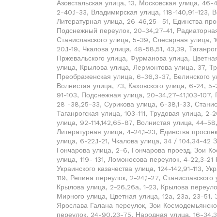
Азовстальская улица, 13, Московская улица, 46-
2-40,1-33, Владимирская улица, 118-140,91-123, 
Литературная улица, 26-46,25- 51, Единства про
Подснежный переулок, 20-34,27-41, Радиаторная
Станиславского улица, 5-39, Слесарная улица, 10
20,1-19, Чкалова улица, 48-58,51, 43,39, Таганро
Пржевальского улица, Фурманова улица, Цветная 
улица, Крылова улица, Лермонтова улица, 37, Тр
Преображенская улица, 6-36,3-37, Белинского ул
Волнистая улица, 73, Каховского улица, 6-24, 5-
91-103, Подснежная улица, 20-34,27-41,103-107,
28 -38,25-33, Сурикова улица, 6-38,1-33, Станис
Таганрогская улица, 103-111, Трудовая улица, 2-
улица, 92-114,142,65-87, Волнистая улица, 44-58
Литературная улица, 4-24,1-23, Единства проспе
улица, 6-22,1-21, Чкалова улица, 34 / 104,34-42 
Гончарова улица, 2-6, Гончарова проезд, Зои Ко
улица, 119- 131, Ломоносова переулок, 4-22,3-21
Украинского казачества улица, 124-142,91-113, Ук
119, Репина переулок, 2-24,1-27, Станиславского
Крылова улица, 2-26,26а, 1-23, Крылова переуло
Мирного улица, Цветная улица, 12а, 23а, 23-51, 
Ярослава Галана переулок, Зои Космодемьянской
переулок, 24-90,23-75, Народная улица, 16-34,34