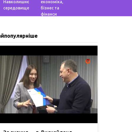
Навколишнє
економіка,
середовище
бізнес та
фінанси
айпопулярніше