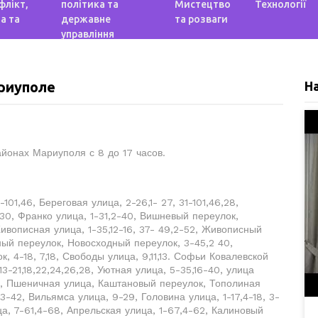
флікт,
політика та
Мистецтво
Технології
а та
державне
та розваги
управління
ариуполе
Н
йонах Мариуполя с 8 до 17 часов.
-101,46, Береговая улица, 2-26,1- 27, 31-101,46,28,
30, Франко улица, 1-31,2-40, Вишневый переулок,
Живописная улица, 1-35,12-16, 37- 49,2-52, Живописный
ный переулок, Новосходный переулок, 3-45,2 40,
 4-18, 7,18, Свободы улица, 9,11,13. Софьи Ковалевской
3-21,18,22,24,26,28, Уютная улица, 5-35,16-40, улица
а, Пшеничная улица, Каштановый переулок, Тополиная
3-42, Вильямса улица, 9-29, Головина улица, 1-17,4-18, 3-
ца, 7-61,4-68, Апрельская улица, 1-67,4-62, Калиновый