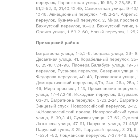
переулок, Парашютная улица, 19-55, 2-28,38, 11
51,2-52, 3, 21,40,42,49, Самолетная улица, 9-4
10-16, Авиационный переулок, 1-15,2-24, Апрельс
переулок, Кузнечный переулок, 2, Мира проспект
Бахмутский переулок, 18-38, Бахмутский тупик, 1
Орлика улица, 1-59,2-60, Новый переулок, 1-25,
Приморский район:
Багратиона улица, 1-5,2-6, Богдана улица, 29- 8
Десантная улица, 41, Корабельный переулок, 25-6
8, 25-107,24-98, Пионера Балабухи улица, 19-57
переулок, Русанова переулок, Северная улица, 1-
Федорова переулок, 40-48, Гражданская улица, 1
Демократический переулок, 4,7а, 24а, 26а, 25а, 
46, Мира проспект, 1-13, Просвещения переулок,
улица, 17-47,2-18, Исходный переулок, Штурманс
03-01, Багратиона переулок, 3-23,2-24, Багратио
Зинцевый спуск, Новороссийский переулок, 2-12, 
14,Новороссийский проезд, Новороссийский тупик
улица, 8-39,3-41, Сумская улица, 27-62, Сумской 
Латышева улица, 47-91, Парусная улица, 21-45,1
Парусный тупик, 3-25, Парусный проезд, 3-31, 6
1-53,4 -52, Лоцманский переулок, 7-37,4-16, Во