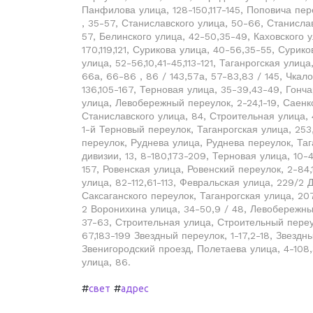
Панфилова улица, 128-150,117-145, Поповича пер
, 35-57, Станиславского улица, 50-66, Станисла
57, Белинского улица, 42-50,35-49, Каховского у
170,119,121, Сурикова улица, 40-56,35-55, Сурик
улица, 52-56,10,41-45,113-121, Таганрогская улиц
66а, 66-86 , 86 / 143,57а, 57-83,83 / 145, Чкал
136,105-167, Терновая улица, 35-39,43-49, Гонч
улица, Левобережный переулок, 2-24,1-19, Саенк
Станиславского улица, 84, Строительная улица, 4
1-й Терновый переулок, Таганрогская улица, 253,
переулок, Руднева улица, Руднева переулок, Таг
дивизии, 13, 8-180,173-209, Терновая улица, 10
157, Ровенская улица, Ровенский переулок, 2-84,
улица, 82-112,61-113, Февральская улица, 229/2
Саксаганского переулок, Таганрогская улица, 207
2 Воронихина улица, 34-50,9 / 48, Левобережны
37-63, Строительная улица, Строительный переу
67,183-199 Звездный переулок, 1-17,2-18, Звездн
Звенигородский проезд, Полетаева улица, 4-108
улица, 86.
#
#
свет
адрес