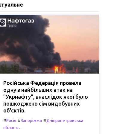
ктуальне
Російська Федерація провела
одну з найбільших атак на
"Укрнафту", внаслідок якої було
пошкоджено сім видобувних
об'єктів.
#
#
#
Росія
Запоріжжя
Дніпропетровська
область