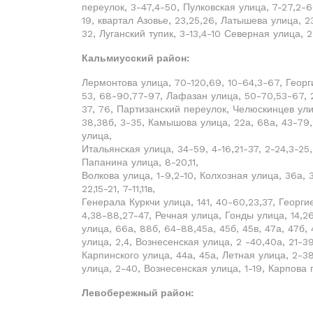
переулок, 3-47,4-50, Пулковская улица, 7-27,2-6
19, квартал Азовье, 23,25,26, Латышева улица, 23
32, Луганский тупик, 3-13,4-10 Северная улица, 2
Кальмиусский район:
Лермонтова улица, 70-120,69, 10-64,3-67, Георг
53, 68-90,77-97, Лафазан улица, 50-70,53-67, 2-
37, 76, Партизанский переулок, Челюскинцев улиц
38,38б, 3-35, Камышова улица, 22а, 68а, 43-79,2
улица,
Итальянская улица, 34-59, 4-16,21-37, 2-24,3-25,
Папанина улица, 8-20,11,
Волкова улица, 1-9,2-10, Колхозная улица, 36а, 
22,15-21, 7-11,11в,
Генерала Куркчи улица, 141, 40-60,23,37, Георгие
4,38-88,27-47, Речная улица, Гонды улица, 14,2
улица, 66а, 88б, 64-88,45а, 45б, 45в, 47а, 47б
улица, 2,4, Вознесенская улица, 2 -40,40а, 21-
Карпинского улица, 44а, 45а, Летная улица, 2-38
улица, 2-40, Вознесенская улица, 1-19, Карпова п
Левобережный район: