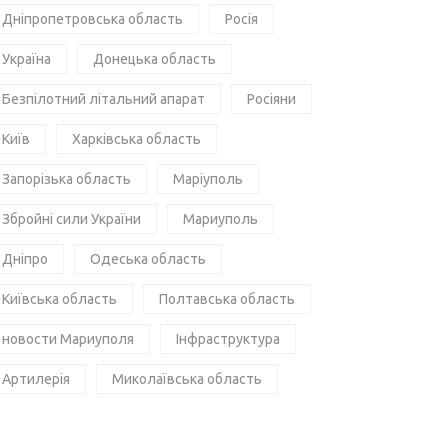
Дніпропетровська область
Росія
Україна
Донецька область
Безпілотний літальний апарат
Росіяни
Київ
Харківська область
Запорізька область
Маріуполь
Збройні сили України
Мариуполь
Дніпро
Одеська область
Київська область
Полтавська область
новости Мариуполя
Інфраструктура
Артилерія
Миколаївська область