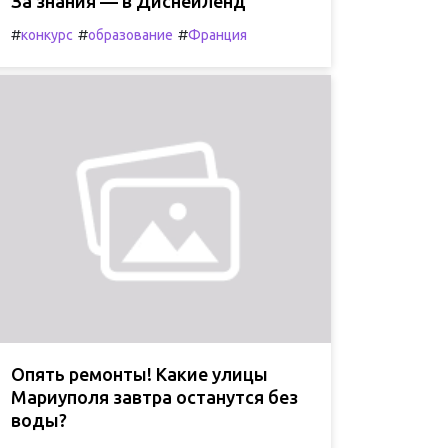
За знания — в Диснейленд
#
#
#
конкурс
образование
Франция
Опять ремонты! Какие улицы
Мариуполя завтра останутся без
воды?