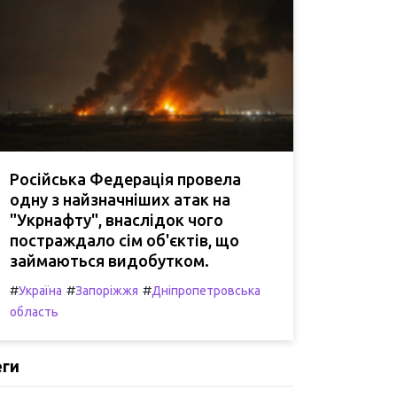
Російська Федерація провела
одну з найзначніших атак на
"Укрнафту", внаслідок чого
постраждало сім об'єктів, що
займаються видобутком.
#
#
#
Україна
Запоріжжя
Дніпропетровська
область
еги