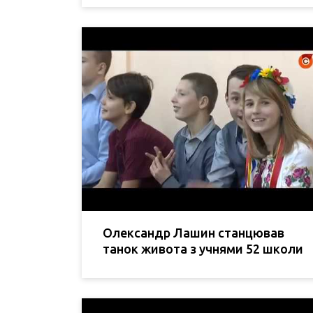
Олександр Лашин станцював
танок живота з учнями 52 школи