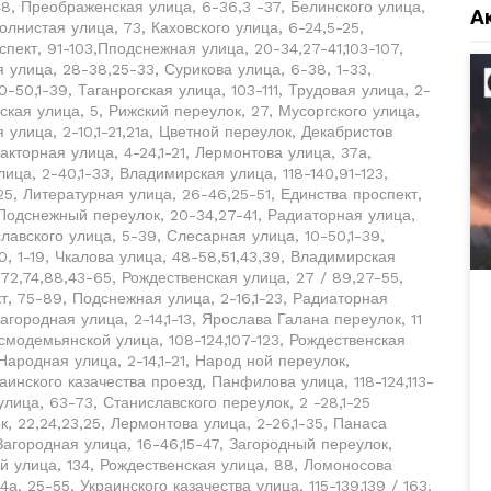
48, Преображенская улица, 6-36,3 -37, Белинского улица,
А
Волнистая улица, 73, Каховского улица, 6-24,5-25,
спект, 91-103,Пподснежная улица, 20-34,27-41,103-107,
 улица, 28-38,25-33, Сурикова улица, 6-38, 1-33,
-50,1-39, Таганрогская улица, 103-111, Трудовая улица, 2-
гская улица, 5, Рижский переулок, 27, Мусоргского улица,
улица, 2-10,1-21,21а, Цветной переулок, Декабристов
акторная улица, 4-24,1-21, Лермонтова улица, 37а,
ица, 2-40,1-33, Владимирская улица, 118-140,91-123,
25, Литературная улица, 26-46,25-51, Единства проспект,
 Подснежный переулок, 20-34,27-41, Радиаторная улица,
лавского улица, 5-39, Слесарная улица, 10-50,1-39,
20, 1-19, Чкалова улица, 48-58,51,43,39, Владимирская
,72,74,88,43-65, Рождественская улица, 27 / 89,27-55,
кт, 75-89, Подснежная улица, 2-16,1-23, Радиаторная
Загородная улица, 2-14,1-13, Ярослава Галана переулок, 11
смодемьянской улица, 108-124,107-123, Рождественская
 Народная улица, 2-14,1-21, Народ ной переулок,
раинского казачества проезд, Панфилова улица, 118-124,113-
 улица, 63-73, Станиславского переулок, 2 -28,1-25
к, 22,24,23,25, Лермонтова улица, 2-26,1-35, Панаса
Загородная улица, 16-46,15-47, Загородный переулок,
 улица, 134, Рождественская улица, 88, Ломоносова
а, 25-55, Украинского казачества улица, 115-139,139 / 163,