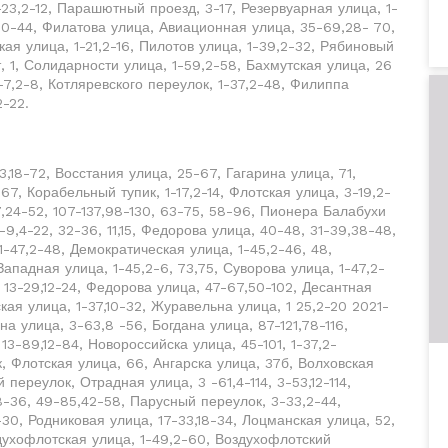
-23,2-12, Парашютный проезд, 3-17, Резервуарная улица, 1-
3,10-44, Филатова улица, Авиационная улица, 35-69,28- 70,
кая улица, 1-21,2-16, Пилотов улица, 1-39,2-32, Рябиновый
, 1, Солидарности улица, 1-59,2-58, Бахмутская улица, 26
-7,2-8, Котляревского переулок, 1-37,2-48, Филиппа
2-22.
3,18-72, Восстания улица, 25-67, Гагарина улица, 71,
7, Корабельный тупик, 1-17,2-14, Флотская улица, 3-19,2-
,24-52, 107-137,98-130, 63-75, 58-96, Пионера Балабухи
9,4-22, 32-36, 11,15, Федорова улица, 40-48, 31-39,38-48,
-47,2-48, Демократическая улица, 1-45,2-46, 48,
Западная улица, 1-45,2-6, 73,75, Суворова улица, 1-47,2-
 13-29,12-24, Федорова улица, 47-67,50-102, Десантная
кая улица, 1-37,10-32, Журавельна улица, 1 25,2-20 2021-
на улица, 3-63,8 -56, Богдана улица, 87-121,78-116,
13-89,12-84, Новороссийска улица, 45-101, 1-37,2-
, Флотская улица, 66, Ангарска улица, 37б, Волховская
переулок, Отрадная улица, 3 -61,4-114, 3-53,12-114,
8-36, 49-85,42-58, Парусный переулок, 3-33,2-44,
-30, Родниковая улица, 17-33,18-34, Лоцманская улица, 52,
здухофлотская улица, 1-49,2-60, Воздухофлотский