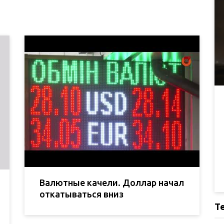
Валютные качели. Доллар начал
откатываться вниз
Т