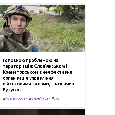
Головною проблемою на
території між Слов'янськом і
Краматорськом є неефективна
організація управління
військовими силами, - зазначив
Бутусов.
#
#
#
Краматорськ
Слов'янськ
ліс