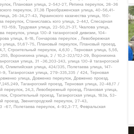
еулок, Плановая улица, 2-54,1-27, Репина переулок, 28-36
вского переулок, 37,38 Преображенская улица, 40-56,41-
лица, 26-34,27-43, Украинского казачества улица, 150-
ова переулок, Станиславсь кого улица, 2-44,1, Слесарная
а, 113-159, Трудовая улица, 22-50,21-37, Чкалова улица,
ова переулок, улица 130-й таганрогской дивизии, 104-
арова улица, 8-18, Гончарова переулок , Левобережная
о улица, 51,67-75, Плановый переулок, Плановый проезд,
,7, Строительный переулок, 4,6,10 , Терновая улица, 5,5б,
255, Воронихина улица, 2 / 10,2-32,1/12,1-29, Воронихина
анрогская улица, 31 -36,203-243, улица 130-й таганрогской
-48, Олимпийская улица, 424/335, Полетаева улица, 147-
1-9, Таганрогская улица, 279-335,335 / 424, Терновая
 Довженко улица, Довженко переулок, Довженко проезд.
,245,249, Таганрогский проезд, Терновая улица, 32-48,17 /
й переулок, 24,3, Левобережный проезд, Плановая улица,
лок, Строительный проезд, Таганрогская улица, 183а, 53-
ый проезд, Звенигородский переулок, 27-43,
,3 -67, Полетаева переулок, 4-92,3-77, Февральская