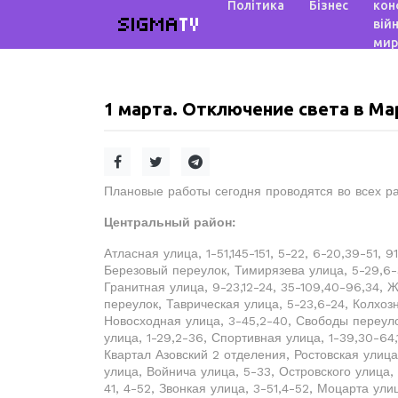
Політика
Бізнес
кон
SIGMA
TV
війн
мир
1 марта. Отключение света в М
Плановые работы сегодня проводятся во всех ра
Центральный район:
Атласная улица, 1-51,145-151, 5-22, 6-20,39-51, 91
Березовый переулок, Тимирязева улица, 5-29,6-
Гранитная улица, 9-23,12-24, 35-109,40-96,34, 
переулок, Таврическая улица, 5-23,6-24, Колхоз
Новосходная улица, 3-45,2-40, Свободы переулок,
улица, 1-29,2-36, Спортивная улица, 1-39,30-64,1
Квартал Азовский 2 отделения, Ростовская улиц
улица, Войнича улица, 5-33, Островского улица, 
41, 4-52, Звонкая улица, 3-51,4-52, Моцарта ули