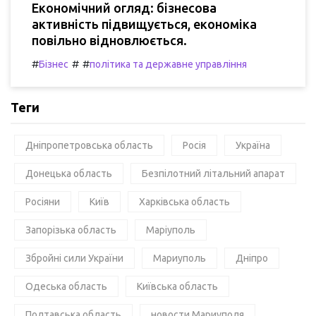
Економічний огляд: бізнесова
активність підвищується, економіка
повільно відновлюється.
#
#
#
Бізнес
політика та державне управління
Теги
Дніпропетровська область
Росія
Україна
Донецька область
Безпілотний літальний апарат
Росіяни
Київ
Харківська область
Запорізька область
Маріуполь
Збройні сили України
Мариуполь
Дніпро
Одеська область
Київська область
Полтавська область
новости Мариуполя