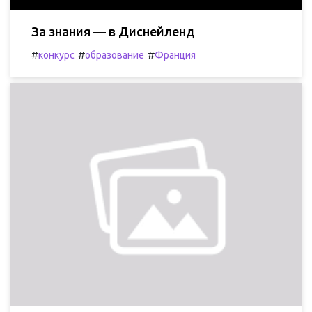
За знания — в Диснейленд
#
#
#
конкурс
образование
Франция