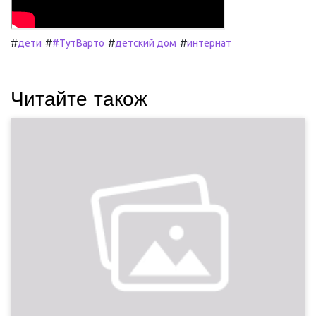
#
#
#
#
дети
#ТутВарто
детский дом
интернат
Читайте також