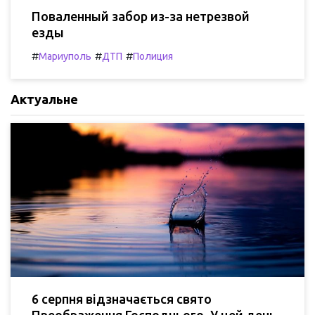
Поваленный забор из-за нетрезвой
езды
#
#
#
Мариуполь
ДТП
Полиция
Актуальне
6 серпня відзначається свято
Преображення Господнього. У цей день