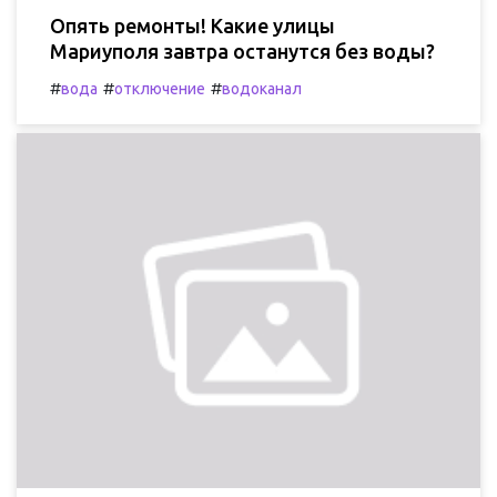
Опять ремонты! Какие улицы
Мариуполя завтра останутся без воды?
#
#
#
вода
отключение
водоканал