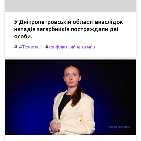
У Дніпропетровській області внаслідок
нападів загарбників постраждали дві
особи.
#
#
#
Технології
конфлікт, війна та мир