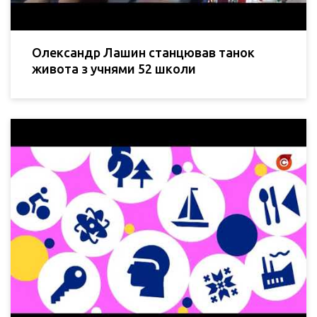
Олександр Лашин станцював танок
живота з учнями 52 школи