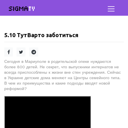
SIGMA
TV
5.10 ТутВарто заботиться
Сегодня в Мариуполе в родительской опеке нуждаются
более 800 детей. Не секрет, что выпускники интернатов не
всегда приспособлены к жизни вне стен учреждения. Сейчас
в Украине детские дома меняют на Центры семейного типа.
В чем их преимущества и какие подходы вводят новой
реформой?