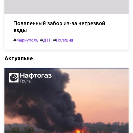
Поваленный забор из-за нетрезвой
езды
#
#
#
Мариуполь
ДТП
Полиция
Актуальне