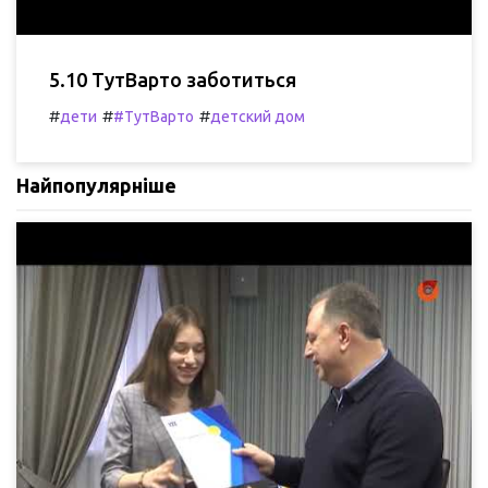
5.10 ТутВарто заботиться
#
#
#
дети
#ТутВарто
детский дом
Найпопулярніше