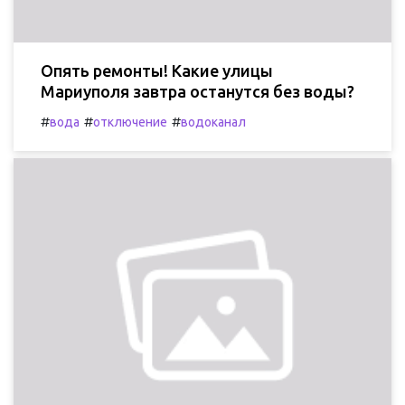
Опять ремонты! Какие улицы
Мариуполя завтра останутся без воды?
#
#
#
вода
отключение
водоканал