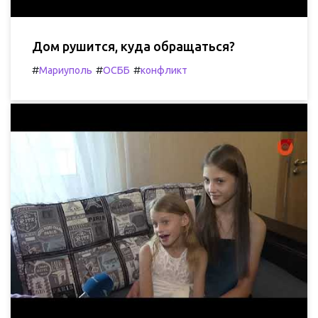
Дом рушится, куда обращаться?
#
#
#
Мариуполь
ОСББ
конфликт