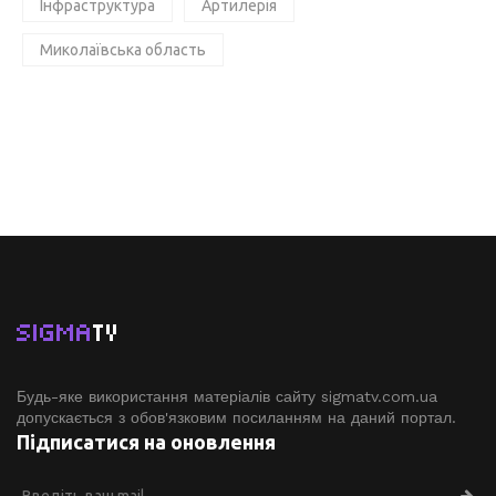
Інфраструктура
Артилерія
Миколаївська область
SIGMA
TV
Будь-яке використання матеріалів сайту sigmatv.com.ua
допускається з обов'язковим посиланням на даний портал.
Підписатися на оновлення