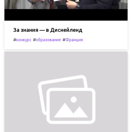
За знания — в Диснейленд
#
#
#
конкурс
образование
Франция