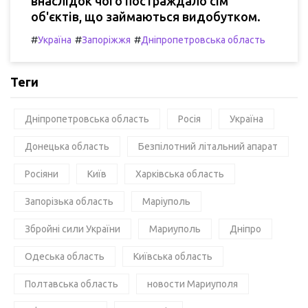
внаслідок чого постраждало сім
об'єктів, що займаються видобутком.
#
#
#
Україна
Запоріжжя
Дніпропетровська область
Теги
Дніпропетровська область
Росія
Україна
Донецька область
Безпілотний літальний апарат
Росіяни
Київ
Харківська область
Запорізька область
Маріуполь
Збройні сили України
Мариуполь
Дніпро
Одеська область
Київська область
Полтавська область
новости Мариуполя