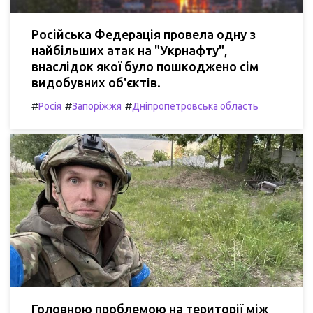
Російська Федерація провела одну з
найбільших атак на "Укрнафту",
внаслідок якої було пошкоджено сім
видобувних об'єктів.
#
#
#
Росія
Запоріжжя
Дніпропетровська область
Головною проблемою на території між