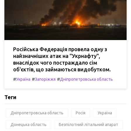
Російська Федерація провела одну з
найзначніших атак на "Укрнафту",
внаслідок чого постраждало сім
об'єктів, що займаються видобутком.
#
#
#
Україна
Запоріжжя
Дніпропетровська область
Теги
Дніпропетровська область
Росія
Україна
Донецька область
Безпілотний літальний апарат