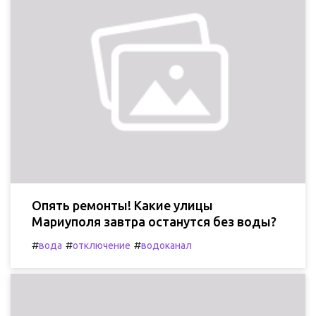
Опять ремонты! Какие улицы
Мариуполя завтра останутся без воды?
#
#
#
вода
отключение
водоканал