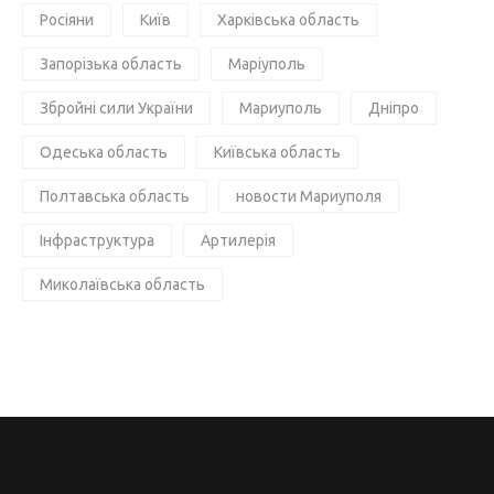
Росіяни
Київ
Харківська область
Запорізька область
Маріуполь
Збройні сили України
Мариуполь
Дніпро
Одеська область
Київська область
Полтавська область
новости Мариуполя
Інфраструктура
Артилерія
Миколаївська область