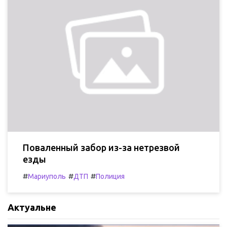
Поваленный забор из-за нетрезвой
езды
#
#
#
Мариуполь
ДТП
Полиция
Актуальне