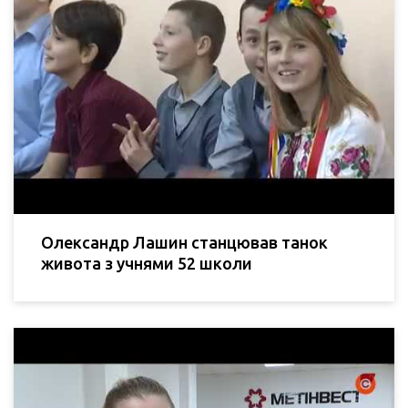
Олександр Лашин станцював танок
живота з учнями 52 школи