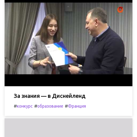
За знания — в Диснейленд
#
#
#
конкурс
образование
Франция