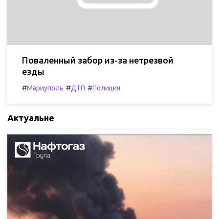
Поваленный забор из-за нетрезвой
езды
#
#
#
Мариуполь
ДТП
Полиция
Актуальне