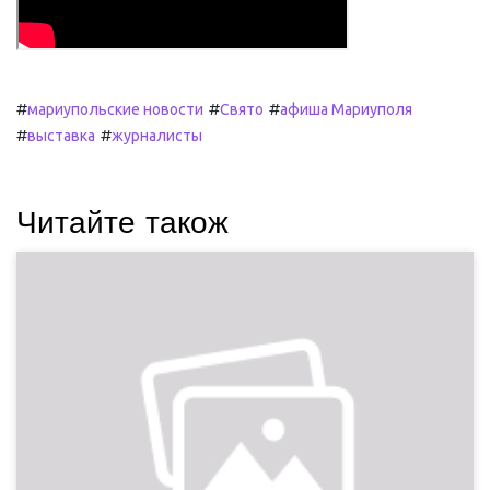
#
#
#
мариупольские новости
Свято
афиша Мариуполя
#
#
выставка
журналисты
Читайте також