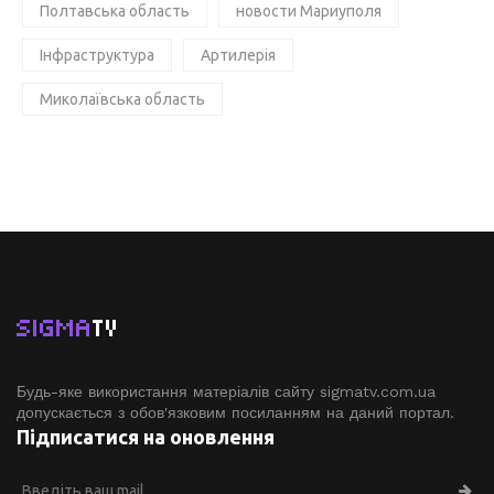
Полтавська область
новости Мариуполя
Інфраструктура
Артилерія
Миколаївська область
SIGMA
TV
Будь-яке використання матеріалів сайту sigmatv.com.ua
допускається з обов'язковим посиланням на даний портал.
Підписатися на оновлення