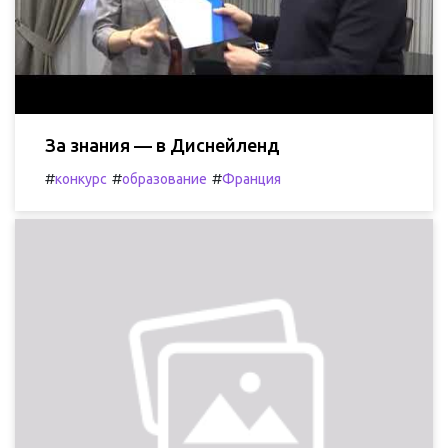
За знания — в Диснейленд
#
#
#
конкурс
образование
Франция