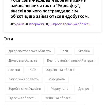
найзначніших атак на "Укрнафту",
внаслідок чого постраждало сім
об'єктів, що займаються видобутком.
#
#
#
Україна
Запоріжжя
Дніпропетровська область
Теги
Дніпропетровська область
Росія
Україна
Донецька область
Безпілотний літальний апарат
Росіяни
Київ
Харківська область
Запорізька область
Маріуполь
Збройні сили України
Мариуполь
Дніпро
Одеська область
Київська область