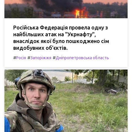
Російська Федерація провела одну з
найбільших атак на "Укрнафту",
внаслідок якої було пошкоджено сім
видобувних об'єктів.
#
#
#
Росія
Запоріжжя
Дніпропетровська область