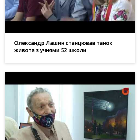
Олександр Лашин станцював танок
живота з учнями 52 школи