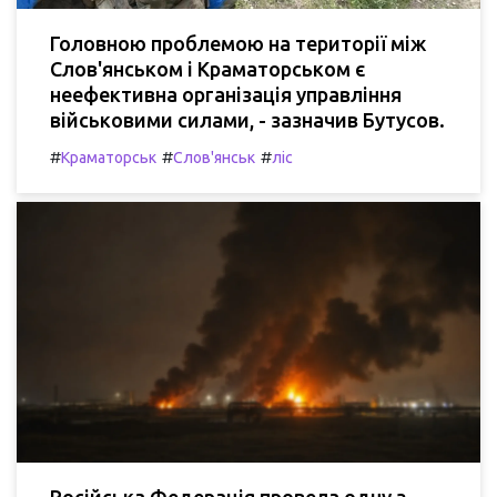
Головною проблемою на території між
Слов'янськом і Краматорськом є
неефективна організація управління
військовими силами, - зазначив Бутусов.
#
#
#
Краматорськ
Слов'янськ
ліс
Російська Федерація провела одну з