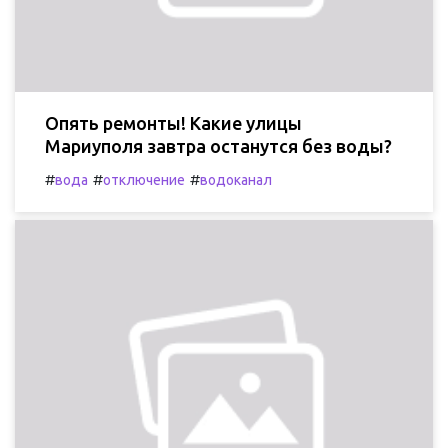
Опять ремонты! Какие улицы
Мариуполя завтра останутся без воды?
#
#
#
вода
отключение
водоканал