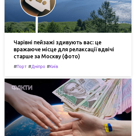
Чарівні пейзажі здивують вас: це
вражаюче місце для релаксації вдвічі
старше за Москву (фото)
#
#
#
Порт
Дніпро
Київ