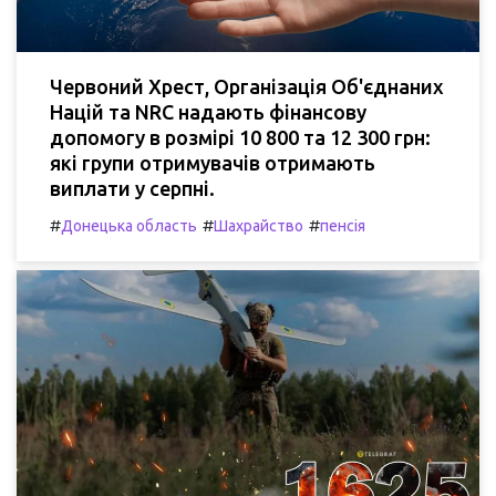
Червоний Хрест, Організація Об'єднаних
Націй та NRC надають фінансову
допомогу в розмірі 10 800 та 12 300 грн:
які групи отримувачів отримають
виплати у серпні.
#
#
#
Донецька область
Шахрайство
пенсія