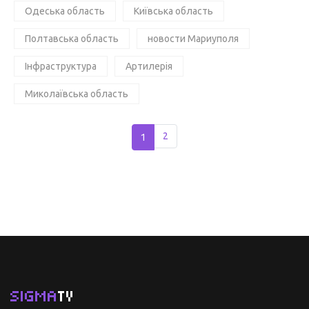
Одеська область
Київська область
Полтавська область
новости Мариуполя
Інфраструктура
Артилерія
Миколаївська область
1
2
SIGMA
TV