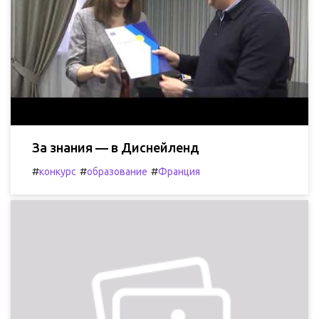
За знания — в Диснейленд
#
#
#
конкурс
образование
Франция