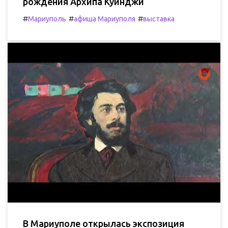
рождения Архипа Куинджи
#
#
#
Мариуполь
афиша Мариуполя
выставка
В Мариуполе открылась экспозиция