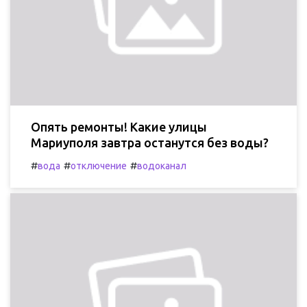
Опять ремонты! Какие улицы
Мариуполя завтра останутся без воды?
#
#
#
вода
отключение
водоканал