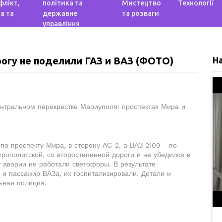
флікт,
політика та
Мистецтво
Технології
а та
державне
та розваги
управління
огу не поделили ГАЗ и ВАЗ (ФОТО)
Н
ентральном перекрестке Мариуполя: проспектах Мира и
о проспекту Мира, в сторону АС-2, а ВАЗ 2109 - по
рополитской, со второстепенной дороги и не убедился в
 аварии не работали светофоры. В результате
 и пассажир ВАЗа, их госпитализировали. Детали и
ьная полиция.