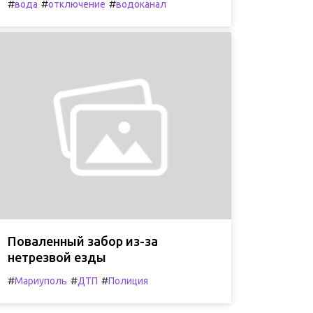
#
#
#
вода
отключение
водоканал
Поваленный забор из-за
нетрезвой езды
#
#
#
Мариуполь
ДТП
Полиция