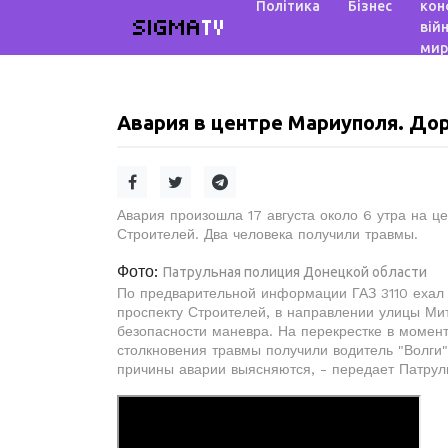
Політика
Бізнес
кон
SIGMA
TV
війн
мир
Авария в центре Мариуполя. Дор
Авария произошла 17 августа около 6 утра на ц
Строителей. Два человека получили травмы.
Фото:
Патрульная полиция Донецкой области
По предварительной информации ГАЗ 3110 ехал п
проспекту Строителей, в направлении улицы Мит
безопасности маневра. На перекрестке в момент
столкновения травмы получили водитель "Волги"
причины аварии выясняются, - передает Патрул