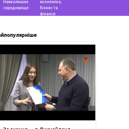
Навколишнє
економіка,
середовище
бізнес та
фінанси
айпопулярніше