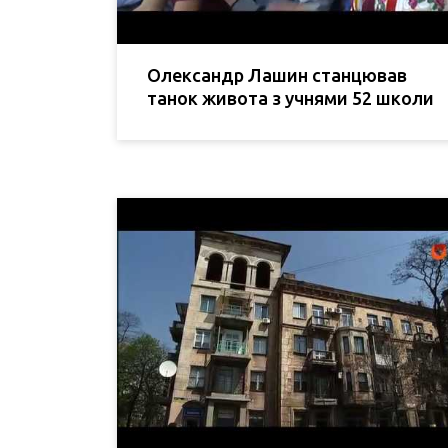
Олександр Лашин станцював
танок живота з учнями 52 школи