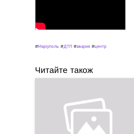
#
#
#
#
Маріуполь
ДТП
авария
центр
Читайте також