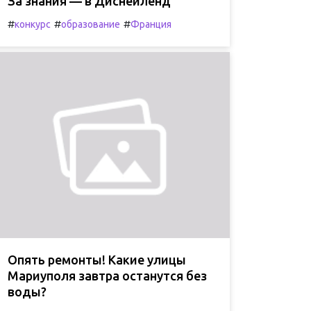
За знания — в Диснейленд
#
#
#
конкурс
образование
Франция
Опять ремонты! Какие улицы
Мариуполя завтра останутся без
воды?