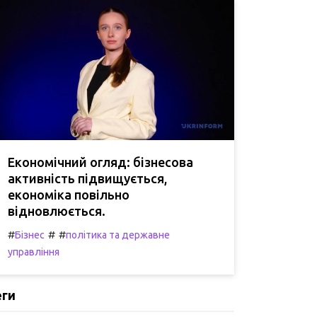
Економічний огляд: бізнесова
активність підвищується,
економіка повільно
відновлюється.
#
#
#
Бізнес
політика та державне
управління
еги