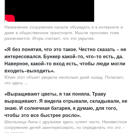
Назначение сооружения начали обсуждать и в интернете и
даже в общественном транспорте. Мысли прохожих тоже
различаются. Игорь считает, что это укрытие.
«Я без понятия, что это такое. Честно сказать - не
интересовался. Бункер какой-то, что-то есть, да.
Наверное, какой-то вход есть, чтобы люди могли
входить-выходить».
Юлия этот объект увидела несколько дней назад. Полагает,
что здесь ...
«Выращивают цветы, я так поняла. Траву
выращивают. Я видела отрывали, складывали, не
знаю. И солнечная батарея, я думаю, для того,
чтобы это все быстрее росло».
Школьница Анна с друзьями здесь гуляет часто. Неизвестное
сооружение детей заинтересовало, но определить что это -