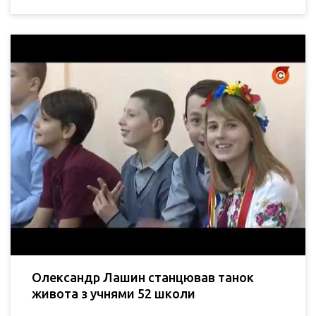
Олександр Лашин станцював танок
живота з учнями 52 школи