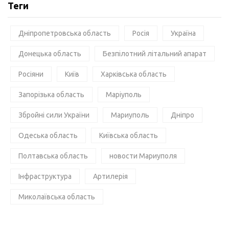
Теги
Дніпропетровська область
Росія
Україна
Донецька область
Безпілотний літальний апарат
Росіяни
Київ
Харківська область
Запорізька область
Маріуполь
Збройні сили України
Мариуполь
Дніпро
Одеська область
Київська область
Полтавська область
новости Мариуполя
Інфраструктура
Артилерія
Миколаївська область