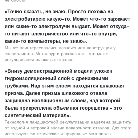
не смогли.
«Точно сказать, не знаю. Просто похожа на
электробатарею какую-то. Может что-то заряжает
или какие-то электролучи выдает. Может откуда-
то питают электричество или что-то внутри,
какие-то компьютеры, не знаю».
Мы же поинтересовались назначением конструкции у
специалистов. Металлурги рассказали - это макет
рекультивации шлаковых отвалов.
«Внизу демонстрационной модели уложен
гидроизоляционный слой с дренажными
трубками. Над этим слоем находится шлаковая
призма. Далее призма шлакового отвала
защищена изоляционным слоем, над которой
была прикреплена объемная георешетка - это
синтетический материал».
Технология ландшафтной рекультивации нацелена защитить
от водной и ветровой эрозии поверхности отвалов. Для этого
используют синтетические и природные материалы.