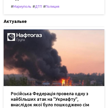
#
#
#
Мариуполь
ДТП
Полиция
Актуальне
Російська Федерація провела одну з
найбільших атак на "Укрнафту",
внаслідок якої було пошкоджено сім