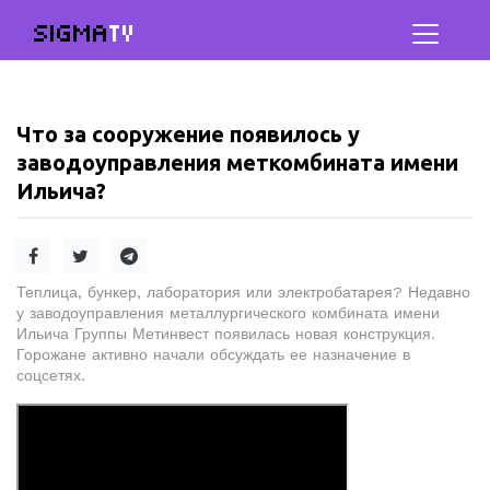
SIGMA
TV
Что за сооружение появилось у
заводоуправления меткомбината имени
Ильича?
Теплица, бункер, лаборатория или электробатарея? Недавно
у заводоуправления металлургического комбината имени
Ильича Группы Метинвест появилась новая конструкция.
Горожане активно начали обсуждать ее назначение в
соцсетях.