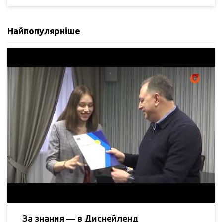
Найпопулярніше
За знания — в Диснейленд