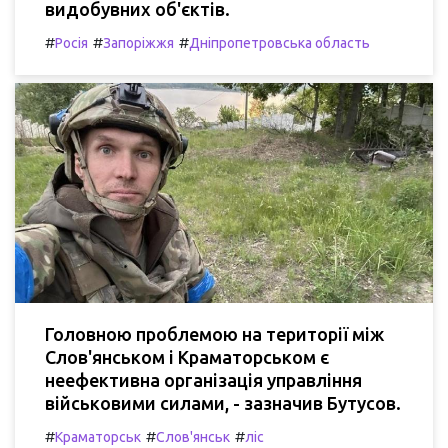
видобувних об'єктів.
#
#
#
Росія
Запоріжжя
Дніпропетровська область
Головною проблемою на території між
Слов'янськом і Краматорськом є
неефективна організація управління
військовими силами, - зазначив Бутусов.
#
#
#
Краматорськ
Слов'янськ
ліс