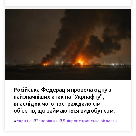
Російська Федерація провела одну з
найзначніших атак на "Укрнафту",
внаслідок чого постраждало сім
об'єктів, що займаються видобутком.
#
#
#
Україна
Запоріжжя
Дніпропетровська область