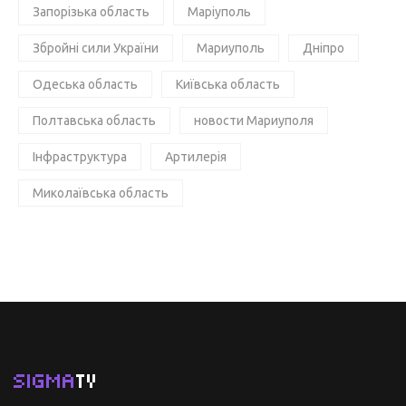
Запорізька область
Маріуполь
Збройні сили України
Мариуполь
Дніпро
Одеська область
Київська область
Полтавська область
новости Мариуполя
Інфраструктура
Артилерія
Миколаївська область
SIGMA
TV