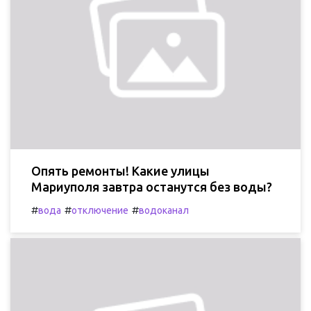
Опять ремонты! Какие улицы
Мариуполя завтра останутся без воды?
#
#
#
вода
отключение
водоканал