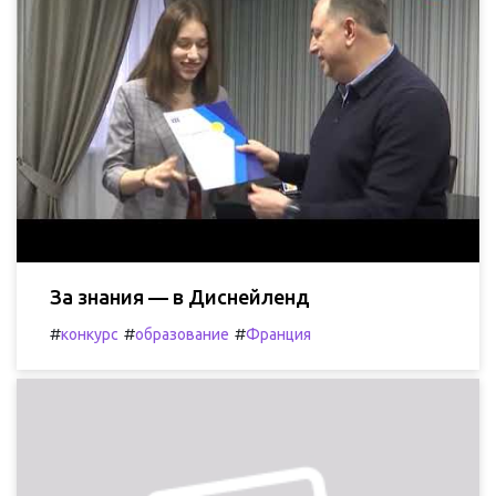
За знания — в Диснейленд
#
#
#
конкурс
образование
Франция