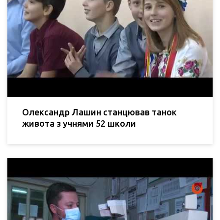
Олександр Лашин станцював танок
живота з учнями 52 школи