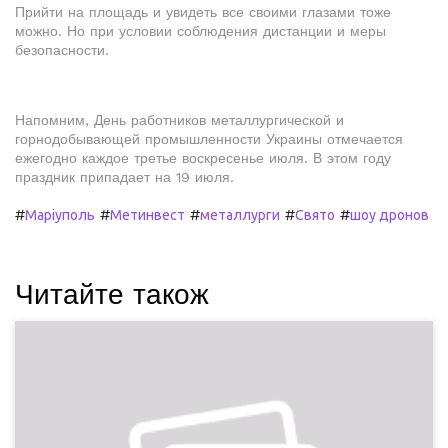
Прийти на площадь и увидеть все своими глазами тоже
можно. Но при условии соблюдения дистанции и меры
безопасности.
Напомним, День работников металлургической и
горнодобывающей промышленности Украины отмечается
ежегодно каждое третье воскресенье июля. В этом году
праздник припадает на 19 июля.
#
#
#
#
#
Маріуполь
Метинвест
металлурги
Свято
шоу дронов
Читайте також