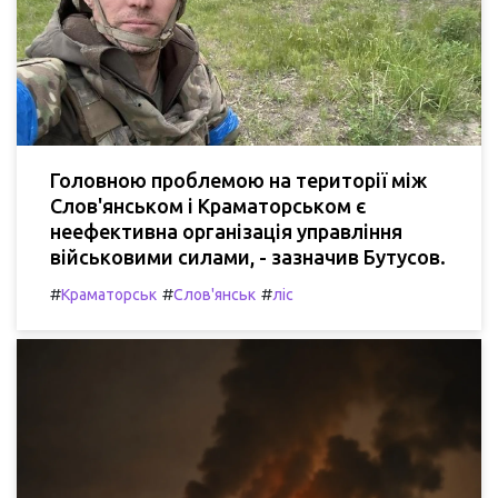
Головною проблемою на території між
Слов'янськом і Краматорськом є
неефективна організація управління
військовими силами, - зазначив Бутусов.
#
#
#
Краматорськ
Слов'янськ
ліс