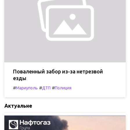
Поваленный забор из-за нетрезвой
езды
#
#
#
Мариуполь
ДТП
Полиция
Актуальне