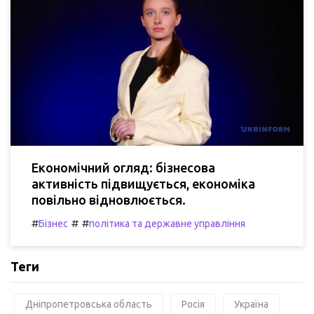
Економічний огляд: бізнесова
активність підвищується, економіка
повільно відновлюється.
#
#
#
Бізнес
політика та державне управління
Теги
Дніпропетровська область
Росія
Україна