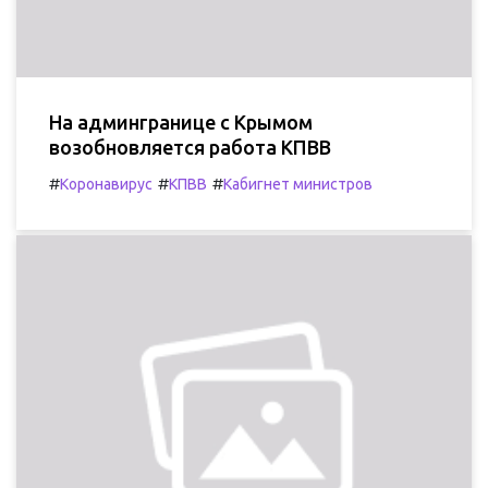
На админгранице с Крымом
возобновляется работа КПВВ
#
#
#
Коронавирус
КПВВ
Кабигнет министров