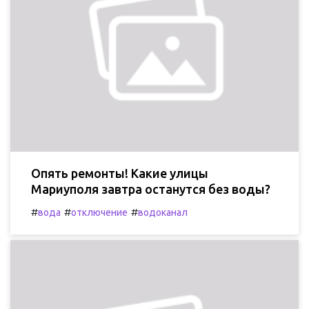
Опять ремонты! Какие улицы
Мариуполя завтра останутся без воды?
#
#
#
вода
отключение
водоканал