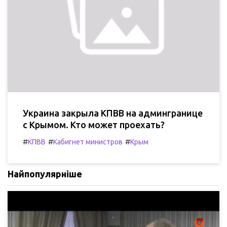
Украина закрыла КПВВ на админгранице
с Крымом. Кто может проехать?
#
#
#
КПВВ
Кабигнет министров
Крым
Найпопулярніше