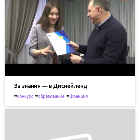
За знания — в Диснейленд
#
#
#
конкурс
образование
Франция