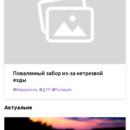
Поваленный забор из-за нетрезвой
езды
#
#
#
Мариуполь
ДТП
Полиция
Актуальне