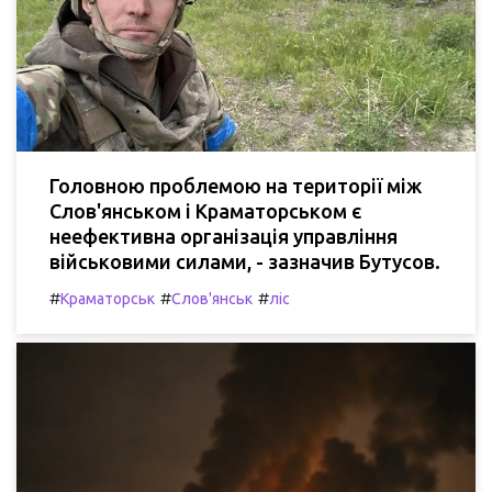
Головною проблемою на території між
Слов'янськом і Краматорськом є
неефективна організація управління
військовими силами, - зазначив Бутусов.
#
#
#
Краматорськ
Слов'янськ
ліс