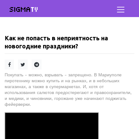
SIGMA
TV
Как не попасть в неприятность на
новогодние праздники?
Покупать - можно, взрывать - запрещено. В Мариуполе
пиротехнику можно купить и на рынках, и в небольших
магазинах, а также в супермаркетах. И, хотя от
использования салютов предостерегают и правоохранители,
и медики, и чиновники, горожане уже начинают поджигать
фейерверки.