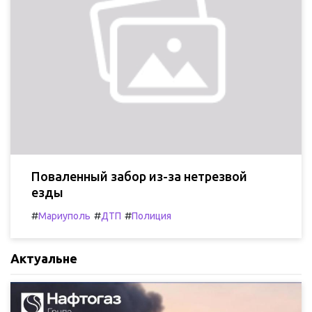
Поваленный забор из-за нетрезвой
езды
#
#
#
Мариуполь
ДТП
Полиция
Актуальне