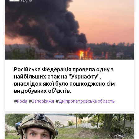
Російська Федерація провела одну з
найбільших атак на "Укрнафту",
внаслідок якої було пошкоджено сім
видобувних об'єктів.
#
#
#
Росія
Запоріжжя
Дніпропетровська область