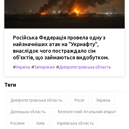
Російська Федерація провела одну з
найзначніших атак на "Укрнафту",
внаслідок чого постраждало сім
об'єктів, що займаються видобутком.
#
#
#
Україна
Запоріжжя
Дніпропетровська область
Теги
Дніпропетровська область
Росія
Україна
Донецька область
Безпілотний літальний апарат
Росіяни
Київ
Харківська область