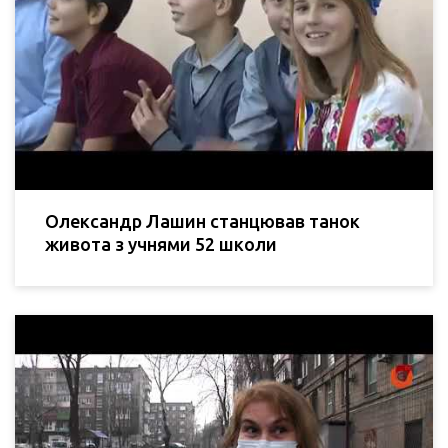
Олександр Лашин станцював танок
живота з учнями 52 школи