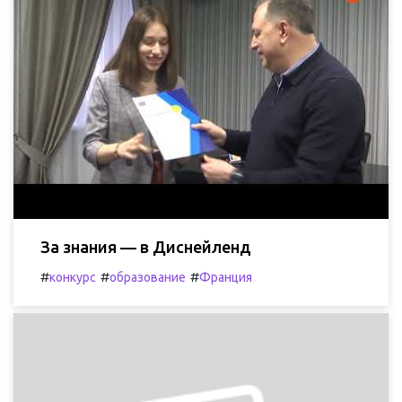
За знания — в Диснейленд
#
#
#
конкурс
образование
Франция