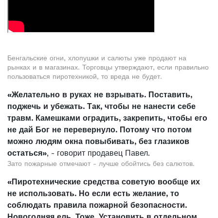
Бенгальские огни, хлопушки и салюты уже продают на
рынках и в магазинах. Торговцы утверждают, если правильно
пользоваться пиротехникой, то вреда не будет.
«Желательно в руках не взрывать. Поставить,
поджечь и убежать. Так, чтобы не нанести себе
травм. Камешками оградить, закрепить, чтобы его
не дай Бог не перевернуло. Потому что потом
можно людям окна повыбивать, без глазиков
остаться»
, - говорит продавец Павел.
Зато пожарные отмечают - лучше обойтись без салютов.
«Пиротехнические средства советую вообще их
не использовать. Но если есть желание, то
соблюдать правила пожарной безопасности.
Новогодняя ель. Тоже. Установить в отдельном