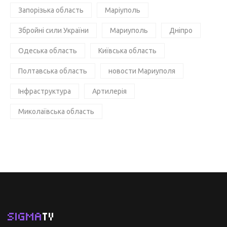
Запорізька область
Маріуполь
Збройні сили України
Мариуполь
Дніпро
Одеська область
Київська область
Полтавська область
новости Мариуполя
Інфраструктура
Артилерія
Миколаївська область
SIGMA
TV