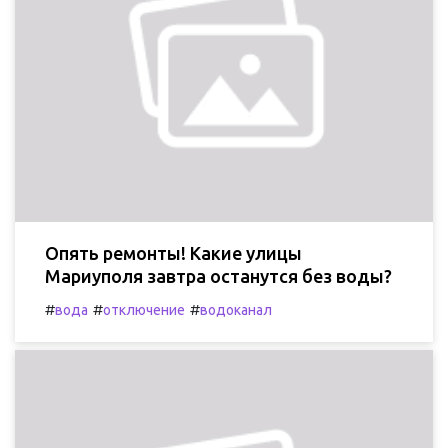
Опять ремонты! Какие улицы
Мариуполя завтра останутся без воды?
#
#
#
вода
отключение
водоканал