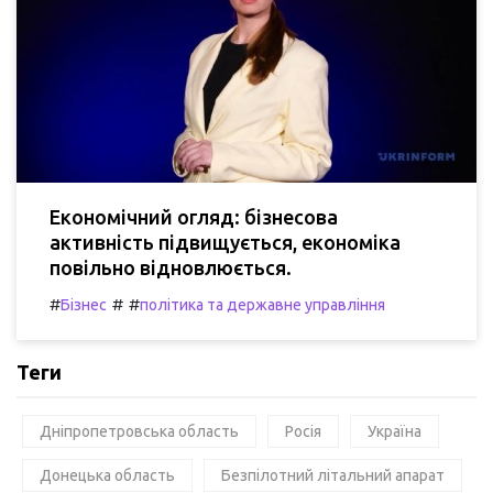
Економічний огляд: бізнесова
активність підвищується, економіка
повільно відновлюється.
#
#
#
Бізнес
політика та державне управління
Теги
Дніпропетровська область
Росія
Україна
Донецька область
Безпілотний літальний апарат