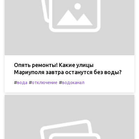
Опять ремонты! Какие улицы
Мариуполя завтра останутся без воды?
#
#
#
вода
отключение
водоканал