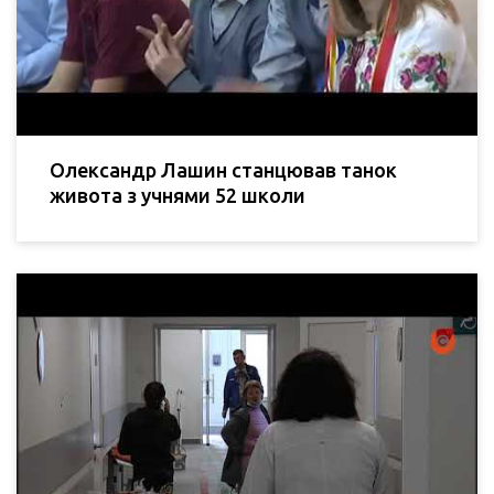
Олександр Лашин станцював танок
живота з учнями 52 школи