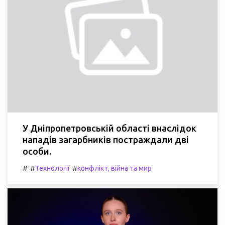
У Дніпропетровській області внаслідок
нападів загарбників постраждали дві
особи.
#
#
#
Технології
конфлікт, війна та мир