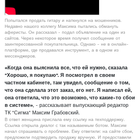
Попытался продать гитару и наткнулся на мошенников.
Недавно нашого коллегу Максима пытались обмануть
аферисты. Он рассказал - подал объявление на один из
сайтов. Через некоторое время получил сообщение от
заинтересованной покупательница. Однако - не в онлайн-
платформе, где продавался инструмент, а в одном из
мессенджеров.
«Когда она выяснила все, что ей нужно, сказала
"Хорошо, я покупаю". Я посмотрел в своем
частном кабинете, там увидел, сообщение о том,
что она сделала этот заказ, его нет. Я написал ей,
она ответила, что это возможно, что какие-то сбои
в системе»
, - рассказывает выпускающий редактор
ТК "Сигма" Максим Грабовский.
В ответ женщина прислала ему ссылку на техподдержку.
Ссылка открыла диалог с так называемым ботом. Максим
начал спрашивать о проблеме. Ему ответили: на сайте сбои,
предложили подтвердить продажу вручную. И предоставили