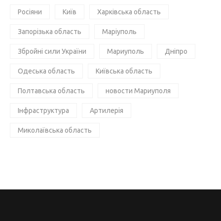
Росіяни
Київ
Харківська область
Запорізька область
Маріуполь
Збройні сили України
Мариуполь
Дніпро
Одеська область
Київська область
Полтавська область
новости Мариуполя
Інфраструктура
Артилерія
Миколаївська область