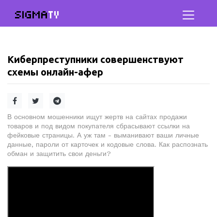
SIGMA
TV
Киберпреступники совершенствуют
схемы онлайн-афер
В основном мошенники ищут жертв на сайтах продажи
товаров и под видом покупателя сбрасывают ссылки на
фейковые страницы. А уж там - выманивают ваши личные
данные, пароли от карточек и кодовые слова. Как распознать
обман и защитить свои деньги?