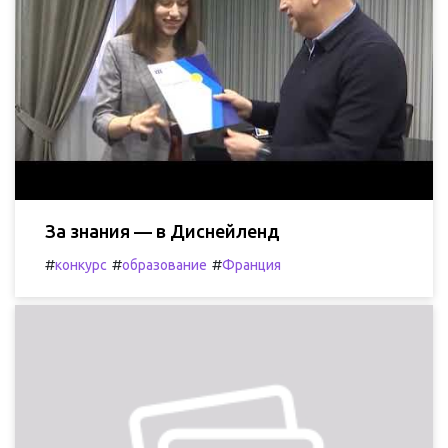
За знания — в Диснейленд
#
#
#
конкурс
образование
Франция