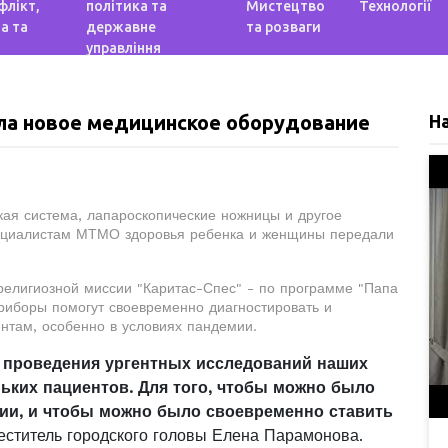
флікт,
політика та
Мистецтво
Технології
а та
державне
та розваги
управління
ла новое медицинское оборудование
Н
кая система, лапароскопические ножницы и другое
пециалистам МТМО здоровья ребенка и женщины передали
религиозной миссии "Каритас-Спес" - по программе "Папа
приборы помогут своевременно диагностировать и
нтам, особенно в условиях пандемии.
 проведения ургентных исследований наших
ьких пациентов. Для того, чтобы можно было
ии, и чтобы можно было своевременно ставить
еститель городского головы Елена Парамонова.