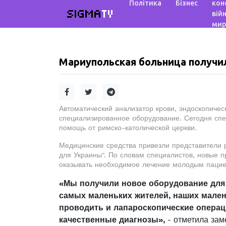
Політика
Бізнес
кон
SIGMA
TV
війн
мир
Мариупольская больница получи
Автоматический анализатор крови, эндоскопичес
специализированное оборудование. Сегодня с
помощь от римско-католической церкви.
Медицинские средства привезли представители 
для Украины". По словам специалистов, новые 
оказывать необходимое лечение молодым пацие
«Мы получили новое оборудование для
самых маленьких жителей, наших мален
проводить и лапароскопические операц
качественные диагнозы»,
- отметила зам