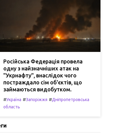
Російська Федерація провела
одну з найзначніших атак на
"Укрнафту", внаслідок чого
постраждало сім об'єктів, що
займаються видобутком.
#
#
#
Україна
Запоріжжя
Дніпропетровська
область
еги