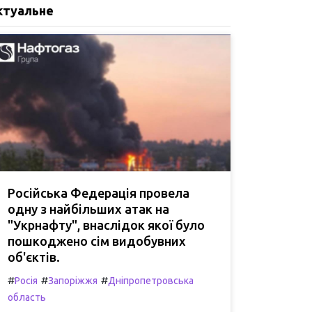
ктуальне
Російська Федерація провела
одну з найбільших атак на
"Укрнафту", внаслідок якої було
пошкоджено сім видобувних
об'єктів.
#
#
#
Росія
Запоріжжя
Дніпропетровська
область