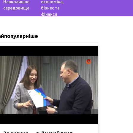
Навколишнє
економіка,
середовище
бізнес та
фінанси
айпопулярніше