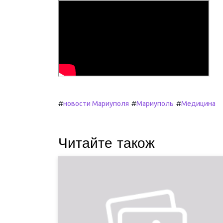
#
#
#
новости Мариуполя
Мариуполь
Медицина
Читайте також