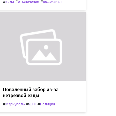
#
#
#
вода
отключение
водоканал
Поваленный забор из-за
нетрезвой езды
#
#
#
Мариуполь
ДТП
Полиция