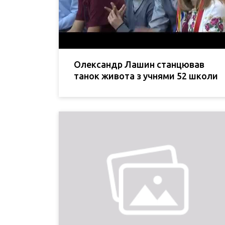
Олександр Лашин станцював
танок живота з учнями 52 школи