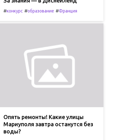
За знания — в Диснейленд
#
#
#
конкурс
образование
Франция
Опять ремонты! Какие улицы
Мариуполя завтра останутся без
воды?