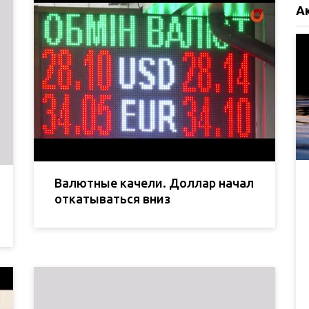
А
Валютные качели. Доллар начал
откатываться вниз