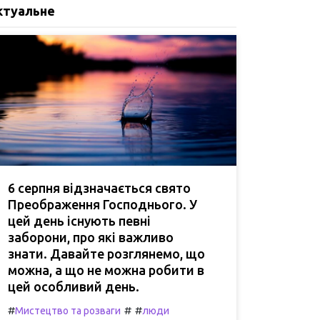
ктуальне
6 серпня відзначається свято
Преображення Господнього. У
цей день існують певні
заборони, про які важливо
знати. Давайте розглянемо, що
можна, а що не можна робити в
цей особливий день.
#
#
#
Мистецтво та розваги
люди