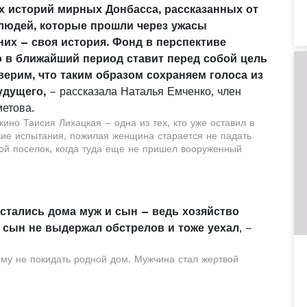
ых историй мирных Донбасса, рассказанных от
людей, которые прошли через ужасы
них – своя история. Фонд в перспективе
о в ближайший период ставит перед собой цель
ерим, что таким образом сохраняем голоса из
удущего,
– рассказала Наталья Емченко, член
етова.
но Таисия Лихацкая – одна из тех, кто уже оставил в
кие испытания, пожилая женщина старается не падать
ной поселок, когда туда еще не пришел вооруженный
 Остались дома муж и сын – ведь хозяйство
я сын не выдержал обстрелов и тоже уехал
, –
му не покидать родной дом. Мужчина стал жертвой