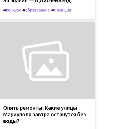
За знания — в Диснейленд
#
#
#
конкурс
образование
Франция
Опять ремонты! Какие улицы
Мариуполя завтра останутся без
воды?