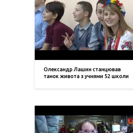
Олександр Лашин станцював
танок живота з учнями 52 школи