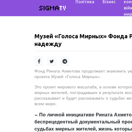
Політика
Бізнес
кон
SIGMA
TV
війн
мир
Музей «Голоса Мирных» Фонда Р
надежду
Фонд Рината Ахметова продолжает знакомить ук
проекта Музей «Голоса Мирных».
Это проект мирового масштаба, в основе которо
мирных жителей, пострадавших в результате воо
рассказывает и будет рассказывать о судьбах ж
всем мире.
– По личной инициативе Рината Ахмето
беспрецедентный документальный проек
судьбах мирных жителей, жизнь которы