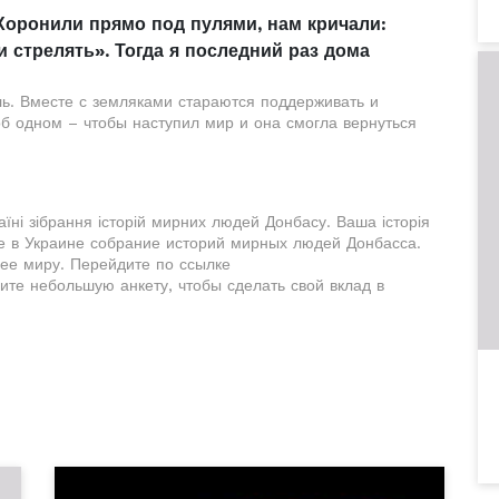
Хоронили прямо под пулями, нам кричали:
 стрелять». Тогда я последний раз дома
ь. Вместе с земляками стараются поддерживать и
б одном – чтобы наступил мир и она смогла вернуться
їні зібрання історій мирних людей Донбасу. Ваша історія
е в Украине собрание историй мирных людей Донбасса.
 ее миру. Перейдите по ссылке
ите небольшую анкету, чтобы сделать свой вклад в