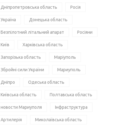
Дніпропетровська область
Росія
Україна
Донецька область
Безпілотний літальний апарат
Росіяни
Київ
Харківська область
Запорізька область
Маріуполь
Збройні сили України
Мариуполь
Дніпро
Одеська область
Київська область
Полтавська область
новости Мариуполя
Інфраструктура
Артилерія
Миколаївська область