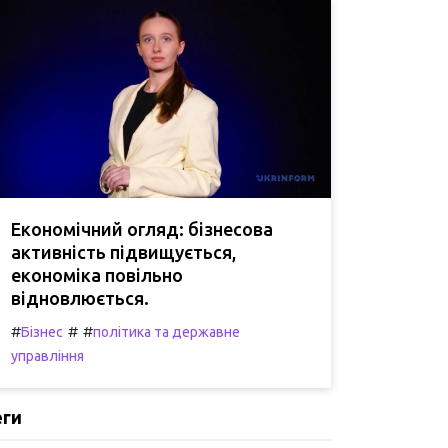
Економічний огляд: бізнесова
активність підвищується,
економіка повільно
відновлюється.
#
#
#
Бізнес
політика та державне
управління
еги