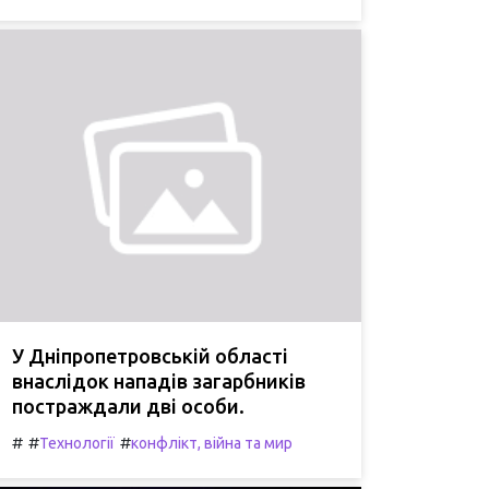
У Дніпропетровській області
внаслідок нападів загарбників
постраждали дві особи.
#
#
#
Технології
конфлікт, війна та мир