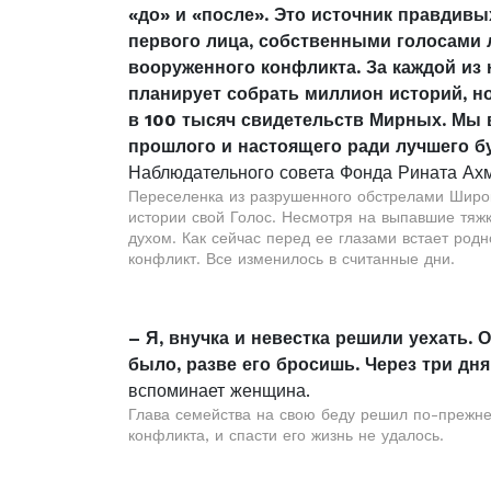
«до» и «после». Это источник правдив
первого лица, собственными голосами 
вооруженного конфликта. За каждой из 
планирует собрать миллион историй, н
в 100 тысяч свидетельств Мирных. Мы в
прошлого и настоящего ради лучшего б
Наблюдательного совета Фонда Рината Ахм
Переселенка из разрушенного обстрелами Широки
истории свой Голос. Несмотря на выпавшие тяж
духом. Как сейчас перед ее глазами встает род
конфликт. Все изменилось в считанные дни.
– Я, внучка и невестка решили уехать.
было, разве его бросишь. Через три дн
вспоминает женщина.
Глава семейства на свою беду решил по-прежне
конфликта, и спасти его жизнь не удалось.