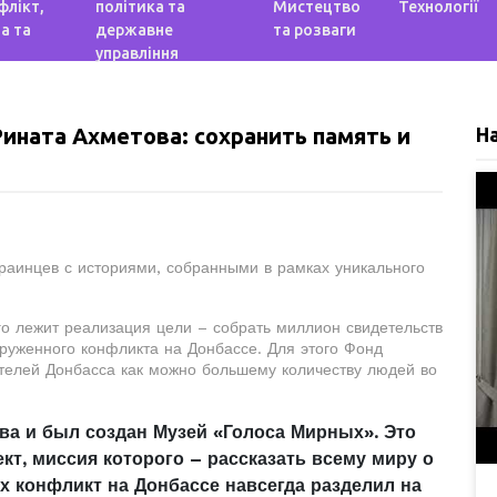
флікт,
політика та
Мистецтво
Технології
а та
державне
та розваги
управління
ината Ахметова: сохранить память и
Н
раинцев с историями, собранными в рамках уникального
го лежит реализация цели – собрать миллион свидетельств
руженного конфликта на Донбассе. Для этого Фонд
ителей Донбасса как можно большему количеству людей во
ва и был создан Музей «Голоса Мирных». Это
т, миссия которого – рассказать всему миру о
х конфликт на Донбассе навсегда разделил на