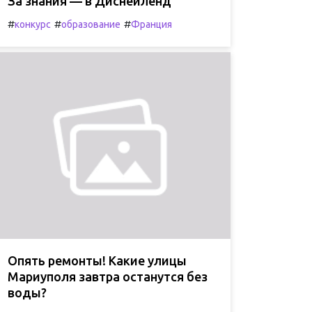
За знания — в Диснейленд
#
#
#
конкурс
образование
Франция
Опять ремонты! Какие улицы
Мариуполя завтра останутся без
воды?