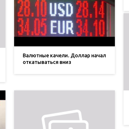
Валютные качели. Доллар начал
откатываться вниз