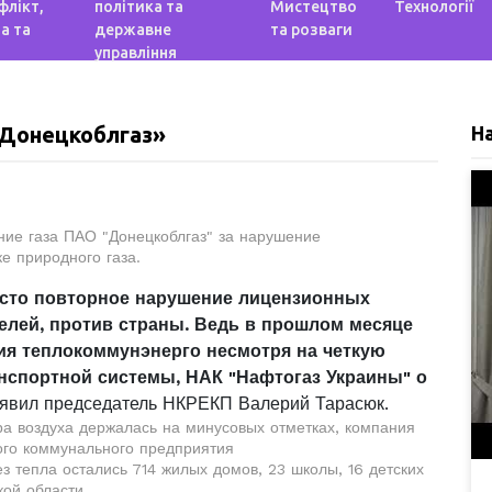
флікт,
політика та
Мистецтво
Технології
а та
державне
та розваги
управління
«Донецкоблгаз»
Н
ие газа ПАО "Донецкоблгаз" за нарушение
е природного газа.
росто повторное нарушение лицензионных
телей, против страны. Ведь в прошлом месяце
ия теплокоммунэнерго несмотря на четкую
анспортной системы, НАК "Нафтогаз Украины" о
явил председатель НКРЕКП Валерий Тарасюк.
ра воздуха держалась на минусовых отметках, компания
ого коммунального предприятия
ез тепла остались 714 жилых домов, 23 школы, 16 детских
кой области.