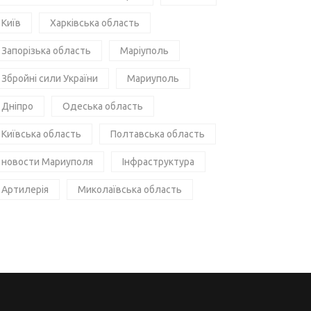
Київ
Харківська область
Запорізька область
Маріуполь
Збройні сили України
Мариуполь
Дніпро
Одеська область
Київська область
Полтавська область
новости Мариуполя
Інфраструктура
Артилерія
Миколаївська область