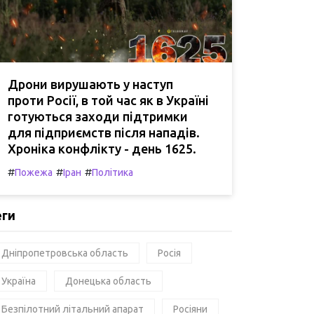
Дрони вирушають у наступ
проти Росії, в той час як в Україні
готуються заходи підтримки
для підприємств після нападів.
Хроніка конфлікту - день 1625.
#
#
#
Пожежа
Іран
Політика
еги
Дніпропетровська область
Росія
Україна
Донецька область
Безпілотний літальний апарат
Росіяни