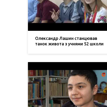
Олександр Лашин станцював
танок живота з учнями 52 школи