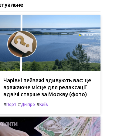
ктуальне
Чарівні пейзажі здивують вас: це
вражаюче місце для релаксації
вдвічі старше за Москву (фото)
#
#
#
Порт
Дніпро
Київ