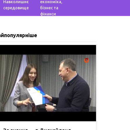
Навколишнє
економіка,
середовище
бізнес та
фінанси
айпопулярніше