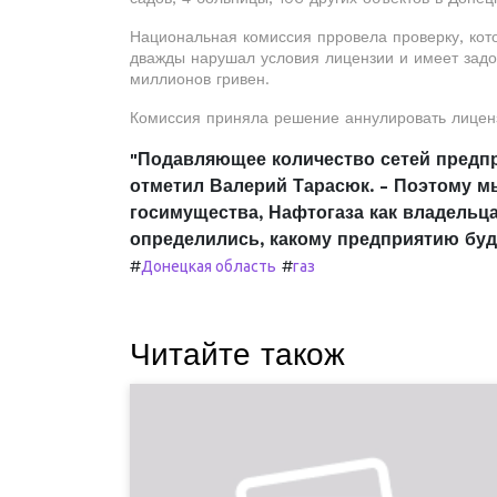
Национальная комиссия прровела проверку, кот
дважды нарушал условия лицензии и имеет задо
миллионов гривен.
Комиссия приняла решение аннулировать лицензи
"Подавляющее количество сетей предпри
отметил Валерий Тарасюк. - Поэтому м
госимущества, Нафтогаза как владельца
определились, какому предприятию буду
#
#
Донецкая область
газ
Читайте також