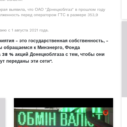
орая выявила, что ОАО "Донецкоблгаз" в прошлом году
лженность перед оператором ГТС в размере 353,9
ю с 1 августа 2021 года.
ятия - это государственная собственность, -
ы обращаемся к Минэнерго, Фонда
 38 % акций Донецкоблгаза с тем, чтобы они
т переданы эти сети".