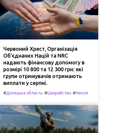
Червоний Хрест, Організація
Об'єднаних Націй та NRC
надають фінансову допомогу в
розмірі 10 800 та 12 300 грн: які
групи отримувачів отримають
виплати у серпні.
#
#
#
Донецька область
Шахрайство
пенсія