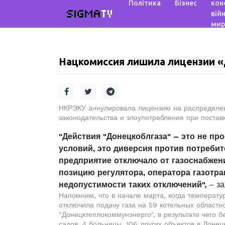
Політика
Бізнес
кон
SIGMA
TV
війн
мир
Нацкомиссия лишила лицензии 
НКРЭКУ аннулировала лицензию на распределен
законодательства и злоупотребления при поставк
"Действия "Донецкоблгаза" – это не п
условий, это диверсия против потреби
предприятие отключало от газоснабжен
позицию регулятора, оператора газотр
недопустимости таких отключений",
– за
Напомним, что в начале марта, когда температу
отключила подачу газа на 59 котельных областн
"Донецктеплокоммунэнерго", в результате чего б
садов, 4 больницы, 106 других объектов в Донец