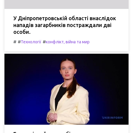
У Дніпропетровській області внаслідок
нападів загарбників постраждали дві
особи.
#
#
#
Технології
конфлікт, війна та мир