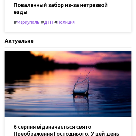
Поваленный забор из-за нетрезвой
езды
#
#
#
Мариуполь
ДТП
Полиция
Актуальне
6 серпня відзначається свято
Преображення Господнього. У цей день