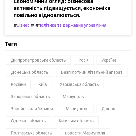
Економічний огляд: бізнесова
активність підвищується, економіка
повільно відновлюється.
#
#
#
Бізнес
політика та державне управління
Теги
Дніпропетровська область
Росія
Україна
Донецька область
Безпілотний літальний апарат
Росіяни
Київ
Харківська область
Запорізька область
Маріуполь
Збройні сили України
Мариуполь
Дніпро
Одеська область
Київська область
Полтавська область
новости Мариуполя