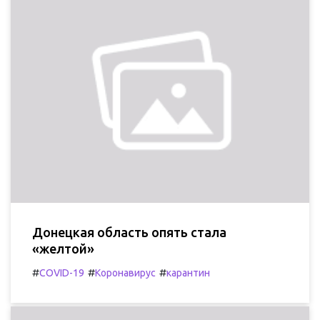
Донецкая область опять стала
«желтой»
#
#
#
COVID-19
Коронавирус
карантин