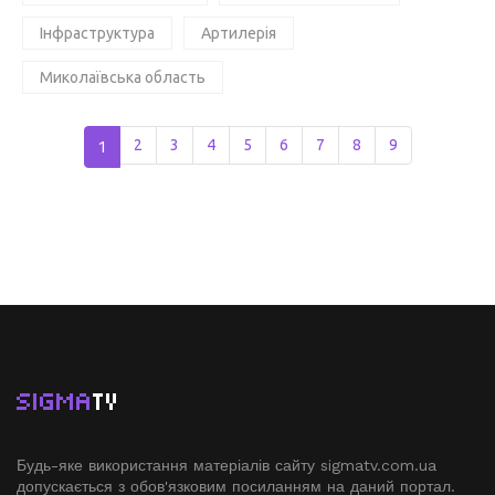
Інфраструктура
Артилерія
Миколаївська область
1
2
3
4
5
6
7
8
9
SIGMA
TV
Будь-яке використання матеріалів сайту sigmatv.com.ua
допускається з обов'язковим посиланням на даний портал.