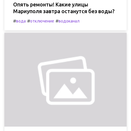
Опять ремонты! Какие улицы
Мариуполя завтра останутся без воды?
#
#
#
вода
отключение
водоканал