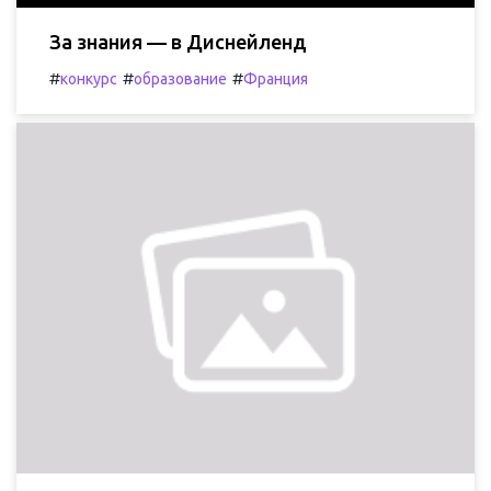
За знания — в Диснейленд
#
#
#
конкурс
образование
Франция