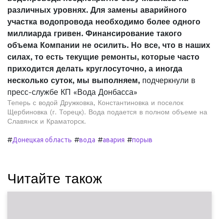
различных уровнях. Для замены аварийного
участка водопровода необходимо более одного
миллиарда гривен. Финансирование такого
объема Компании не осилить. Но все, что в наших
силах, то есть текущие ремонты, которые часто
приходится делать круглосуточно, а иногда
несколько суток, мы выполняем,
подчеркнули в
пресс-службе КП «Вода Донбасса»
Теперь с водой Дружковка, Константиновка и поселок
Щербиновка (г. Торецк). Вода подается в полном объеме на
Славянск и Краматорск.
#
#
#
#
Донецкая область
вода
авария
порыв
Читайте також