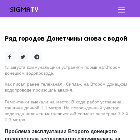
SIGMA
TV
Ряд городов Донетчины снова с водой
12 августа коммунальщики устранили порыв на Втором
донецком водопроводе.
Как писал ранее телеканал «Сигма», на Втором донецком
водопроводе произошла авария.
Ремонтники выехали на место. В ходе работ устранена
трещина длиной 3,2 метра. На поврежденный участок
водовода наложен металлический сегмент размером 3,2 Х
0,3 метра.
Проблема эксплуатации Второго донецкого
водопровода неоднократно озвучивалась на