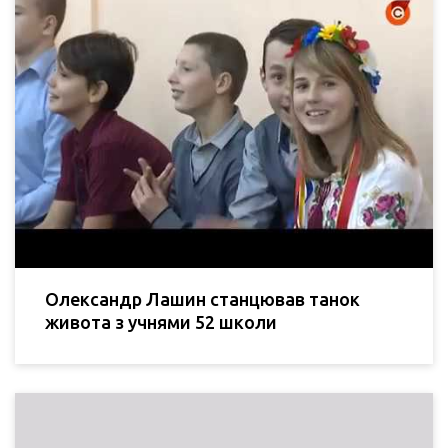
Олександр Лашин станцював танок
живота з учнями 52 школи