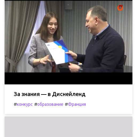
За знания — в Диснейленд
#
#
#
конкурс
образование
Франция