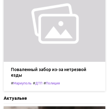
Поваленный забор из-за нетрезвой
езды
#
#
#
Мариуполь
ДТП
Полиция
Актуальне