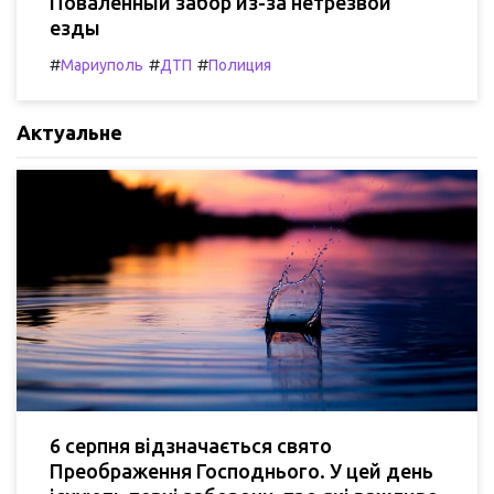
Поваленный забор из-за нетрезвой
езды
#
#
#
Мариуполь
ДТП
Полиция
Актуальне
6 серпня відзначається свято
Преображення Господнього. У цей день