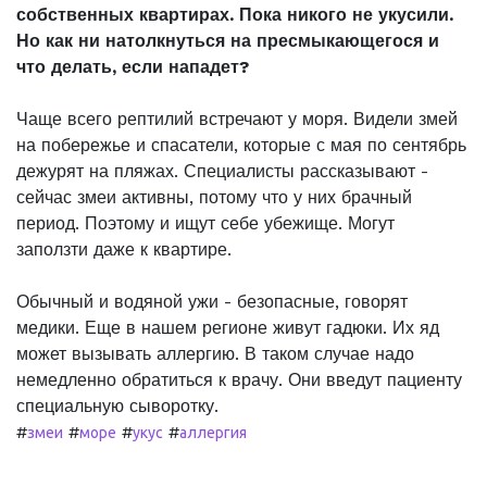
собственных квартирах. Пока никого не укусили.
Но как ни натолкнуться на пресмыкающегося и
что делать, если нападет?
Чаще всего рептилий встречают у моря. Видели змей
на побережье и спасатели, которые с мая по сентябрь
дежурят на пляжах. Специалисты рассказывают -
сейчас змеи активны, потому что у них брачный
период. Поэтому и ищут себе убежище. Могут
заползти даже к квартире.
Обычный и водяной ужи - безопасные, говорят
медики. Еще в нашем регионе живут гадюки. Их яд
может вызывать аллергию. В таком случае надо
немедленно обратиться к врачу. Они введут пациенту
специальную сыворотку.
#
#
#
#
змеи
море
укус
аллергия