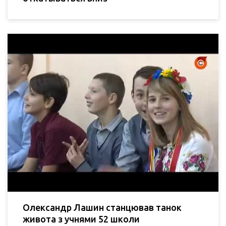
Олександр Лашин станцював танок
живота з учнями 52 школи