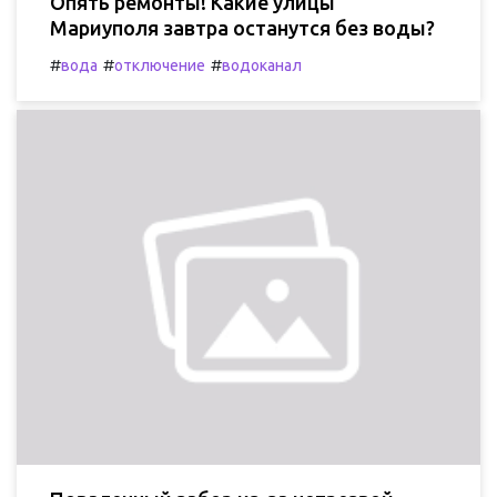
Опять ремонты! Какие улицы
Мариуполя завтра останутся без воды?
#
#
#
вода
отключение
водоканал