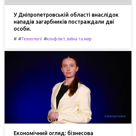
У Дніпропетровській області внаслідок
нападів загарбників постраждали дві
особи.
#
#
#
Технології
конфлікт, війна та мир
Економічний огляд: бізнесова