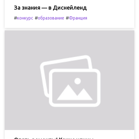
За знания — в Диснейленд
#
#
#
конкурс
образование
Франция